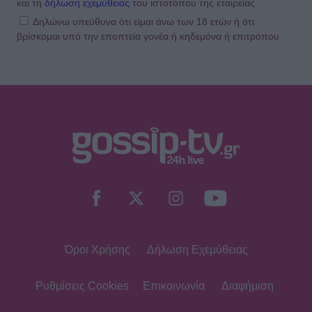
και τη
δήλωση εχεμύθειας
του ιστοτόπου της εταιρείας
Δηλώνω υπεύθυνα ότι είμαι άνω των 18 ετών ή ότι
βρίσκομαι υπό την εποπτεία γονέα ή κηδεμόνα ή επιτρόπου
SHOWBIZ
Δήμητρα Κολλά: Προσπαθώ να
αντιμετωπίζω τα πάντα με χαμόγελο
SHOWBIZ
Λάμπρος Κωνσταντάρας: Τα πρώτα
γενέθλια χωρίς τον πατέρα
του-«Xωρίς εσένα, σαν να μην είναι
γιορτές»
Όροι Χρήσης
Δήλωση Εχεμύθειας
SHOWBIZ
Με μπικίνι στη Μύκονο η Δέσποινα
Μοιραράκη
Ρυθμίσεις Cookies
Επικοινωνία
Διαφήμιση