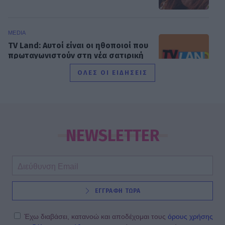
MEDIA
TV Land: Αυτοί είναι οι ηθοποιοί που
πρωταγωνιστούν στη νέα σατιρική
κωμωδία της ΕΡΤ
ΟΛΕΣ ΟΙ ΕΙΔΗΣΕΙΣ
SHOWBIZ
Idra Kayne: Παίρνω τον όποιο φόβο
και τον κάνω δύναμη
NEWSLETTER
HOLLYWOOD
ΕΓΓΡΑΦΗ ΤΩΡΑ
Νταγκ και Τζούλι Πιτ: Τα αδέλφια του
Μπραντ Πιτ που επέλεξαν μια
αλλιώτικη ζωή! Με τι ασχολούνται
Έχω διαβάσει, κατανοώ και αποδέχομαι τους
όρους χρήσης