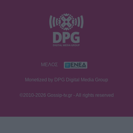
SHOWBIZ
Άννα Πρέλεβιτς: Με τις δίδυμες κόρες
της στο σπίτι - Το όμορφο
στιγμιότυπο
SHOWBIZ
ΜΕΛΟΣ
«Εκείνες… κι εγώ»: Η τρυφερή
ανάρτηση του Κώστα Καραφώτη με
Monetized by DPG Digital Media Group
την κόρη και τη σύζυγό του
©2010-2026 Gossip-tv.gr - All rights reserved
SHOWBIZ
«Χαρούμενη, γεμάτη αλμύρα…» - Η
Αποστολία Ζώη απολαμβάνει τον
Αύγουστο στη θάλασσα