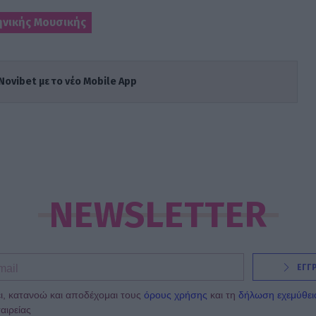
ηνικής Μουσικής
Novibet με το νέο Mobile App
NEWSLETTER
ΕΓΓ
ι, κατανοώ και αποδέχομαι τους
όρους χρήσης
και τη
δήλωση εχεμύθει
αιρείας