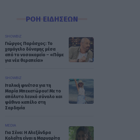
ΡΟΗ ΕΙΔΗΣΕΩΝ
SHOWBIZ
Γιώργος Παράσχος: Το
χαμόγελο δύναμης μέσα
από το νοσοκομείο – «Πάμε
για νέα θεραπεία»
SHOWBIZ
Ιταλική φινέτσα για τη
Μαρία Μπεκατώρου! Με το
απόλυτο λευκό σύνολο και
ψάθινο καπέλο στη
Σαρδηνία
MEDIA
Για Σένα: Η Αλεξάνδρα
Κολαΐτη είναι η Μαργαρίτα