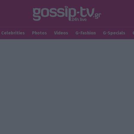
Celebrities
Photos
Videos
G-Fashion
G-Specials