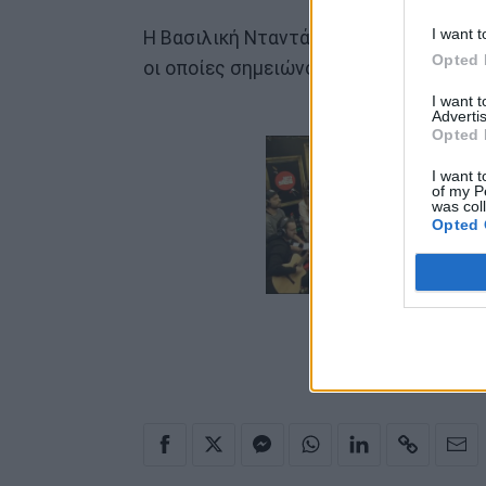
I want t
Η Βασιλική Νταντά αυτή την περίοδο π
Opted 
οι οποίες σημειώνουν μεγάλη επιτυχία
I want 
Advertis
Opted 
I want t
of my P
was col
Opted 
ΔΕΣ ΤΗ