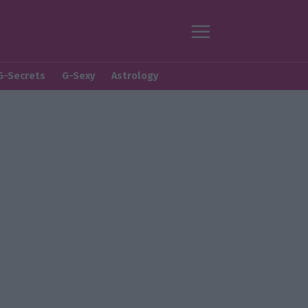
G-Secrets
G-Sexy
Astrology