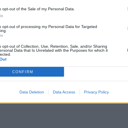
o opt-out of the Sale of my Personal Data.
ραγματοποιεί εμφανίσεις σε Ελλάδα και εξωτερικό,
In
.
to opt-out of processing my Personal Data for Targeted
ing.
In
o opt-out of Collection, Use, Retention, Sale, and/or Sharing
ersonal Data that Is Unrelated with the Purposes for which it
lected.
Out
CONFIRM
 GALLERY - 2 PHOTOS
Data Deletion
Data Access
Privacy Policy