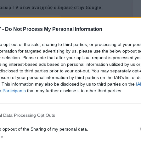
ssip TV όταν αναζητάς ειδήσεις στην Google
ήκη ως προτιμώμενη πηγή
α αποτελέσματα Google
 -
Do Not Process My Personal Information
to opt-out of the sale, sharing to third parties, or processing of your per
 Τσιμπρικίδου και τον Λεωνίδα Σώζο, αποκάλυψε
formation for targeted advertising by us, please use the below opt-out s
αυτό οφείλεται στο ότι έχει υπάρξει αθλήτρια και
r selection. Please note that after your opt-out request is processed y
eing interest-based ads based on personal information utilized by us or
α που έχει την δική της ομάδας και της αρέσει να
disclosed to third parties prior to your opt-out. You may separately opt-
 να βρουν ότι καλύτερο για να το παρουσιάσουν στο
losure of your personal information by third parties on the IAB’s list of
. This information may also be disclosed by us to third parties on the
IA
Participants
that may further disclose it to other third parties.
νών, η Βασιλική Νταντά είπε πως είναι υπέρ του
αν προέρχονται από διαφορετικά είδη μουσικής.
l Data Processing Opt Outs
ες που έχει στο ενεργητικό της, όπου εξήγησε πως
κές για την πορεία της είτε αυτές ήταν εύκολες
o opt-out of the Sharing of my personal data.
In