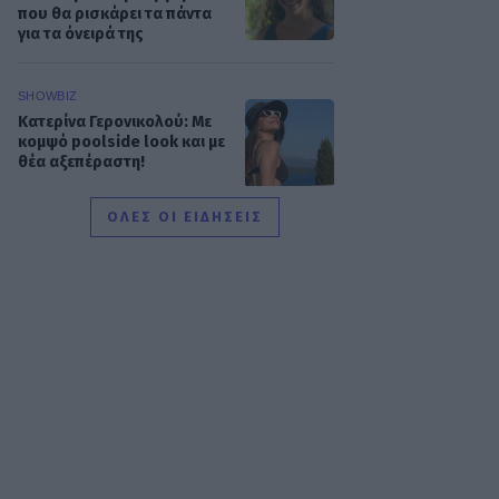
που θα ρισκάρει τα πάντα
για τα όνειρά της
SHOWBIZ
Κατερίνα Γερονικολού: Με
κομψό poolside look και με
θέα αξεπέραστη!
ΟΛΕΣ ΟΙ ΕΙΔΗΣΕΙΣ
G-SPORTS
ΠΑΟΚ-Άντερλεχτ με σούπερ
προσφορά* και
ενισχυμένες αποδόσεις από
το Pamestoixima.gr
SHOWBIZ
Summer girl η Μπιάνκα
Κρασσά! Στη Μύκονο με τη
μητέρα της, Βίκυ Καγιά –
Εντυπωσίασαν με το look
τους