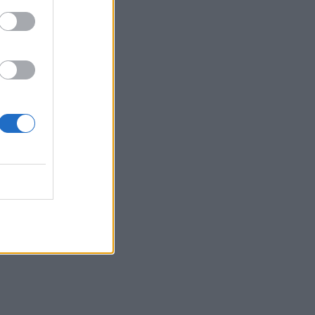
SHOWBIZ
Ανδρέας Γεωργίου – Σιμώνη
Χριστοδούλου: Μετά την
Ίμπιζα... υπέροχες στιγμές
στο Μιλάνο!
FASHION POLICE
Καλοντυμένες Vs
Κακοντυμένες
SHOWBIZ
Golden Hour και χαμόγελα
ευτυχίας για Λιάγκα –
Αντωνά – Aγκαλιά στο νέο
κοινό τους στιγμιότυπο
SHOWBIZ
Mελέτης Ηλίας: «Η εξουσία
τρελαίνει τον άνθρωπο, τον