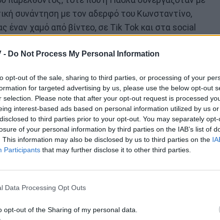
ου παρελθόντος, τότε που η Πάολα συνεργαζόταν με
τική συνάντηση με τον αδερφό του Κωνσταντίνο,
ς έναν χαμό από βίντεο, σε Tik Tok και στα social
μβάνεται», ήταν η λεζάντα, που συνόδευε κάποια
 -
Do Not Process My Personal Information
 ερμηνεύει Παντελή, και η Πάολα να τον αποθεώνει!
to opt-out of the sale, sharing to third parties, or processing of your per
formation for targeted advertising by us, please use the below opt-out s
r selection. Please note that after your opt-out request is processed y
eing interest-based ads based on personal information utilized by us or
disclosed to third parties prior to your opt-out. You may separately opt-
losure of your personal information by third parties on the IAB’s list of
. This information may also be disclosed by us to third parties on the
IA
Participants
that may further disclose it to other third parties.
l Data Processing Opt Outs
o opt-out of the Sharing of my personal data.