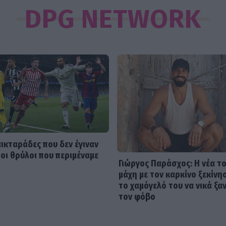
DPG NETWORK
αικταράδες που δεν έγιναν
 οι θρύλοι που περιμέναμε
Γιώργος Παράσχος: Η νέα τ
μάχη με τον καρκίνο ξεκίνη
το χαμόγελό του να νικά ξα
τον φόβο