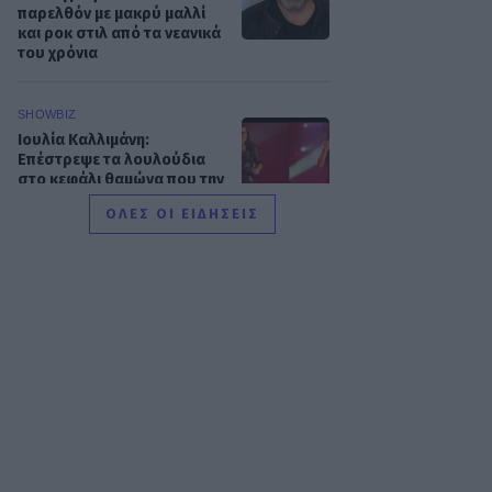
παρελθόν με μακρύ μαλλί
και ροκ στιλ από τα νεανικά
του χρόνια
SHOWBIZ
Ιουλία Καλλιμάνη:
Επέστρεψε τα λουλούδια
στο κεφάλι θαμώνα που την
πέτυχε στο πρόσωπο
ΟΛΕΣ ΟΙ ΕΙΔΗΣΕΙΣ
SHOWBIZ
Αθηνά Οικονομάκου:
Ποζάρει όλο νάζι στις
τροπικές παραλίες των
Μπόρα Μπόρα
SHOWBIZ
Σίσσυ Χρηστίδου: Γέλια
μέχρι δακρύων στα
Φαλάσαρνα