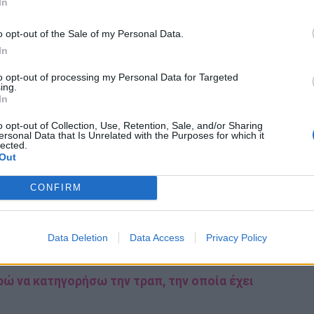
In
o opt-out of the Sale of my Personal Data.
In
to opt-out of processing my Personal Data for Targeted
ing.
In
ο Κωνσταντίνος Παντελίδης, εμφανίζεται με μεγάλη
o opt-out of Collection, Use, Retention, Sale, and/or Sharing
ersonal Data that Is Unrelated with the Purposes for which it
άζει, νέα τραγούδια, και μία μεγάλη μουσική έκπληξη,
lected.
Out
CONFIRM
υγκινούν τα αδέλφια του Παντελή για τα 8 χρόνια
Data Deletion
Data Access
Privacy Policy
ώ να κατηγορήσω την τραπ, την οποία έχει