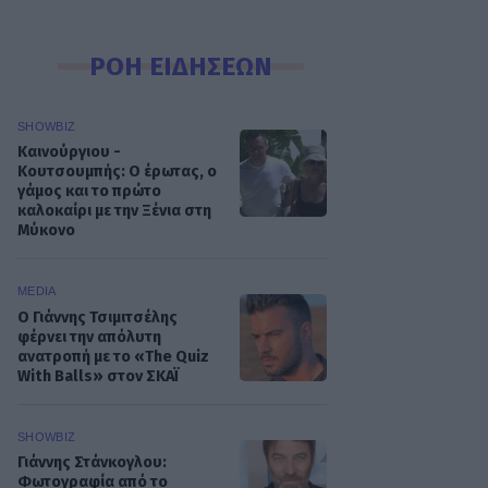
ΡΟΗ ΕΙΔΗΣΕΩΝ
SHOWBIZ
Καινούργιου -
Κουτσουμπής: Ο έρωτας, ο
γάμος και το πρώτο
καλοκαίρι με την Ξένια στη
Μύκονο
MEDIA
Ο Γιάννης Τσιμιτσέλης
φέρνει την απόλυτη
ανατροπή με το «The Quiz
With Balls» στον ΣΚΑΪ
SHOWBIZ
Γιάννης Στάνκογλου:
Φωτογραφία από το