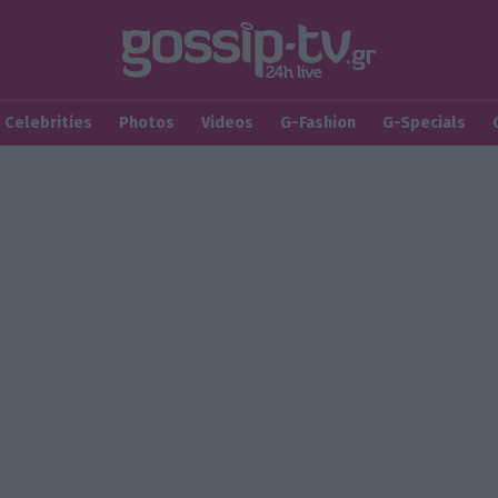
Celebrities
Photos
Videos
G-Fashion
G-Specials