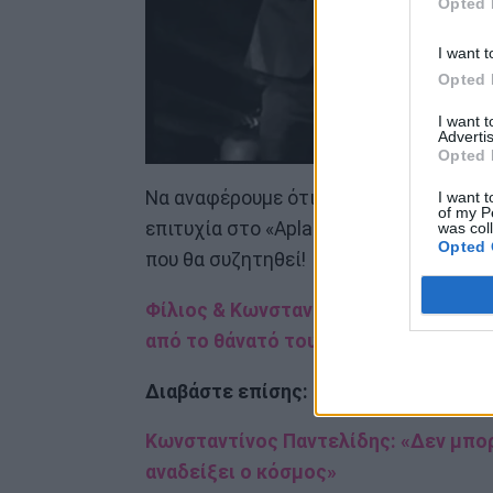
Opted 
I want t
Opted 
I want 
Advertis
Opted 
Να αναφέρουμε ότι αυτή την περίοδο, 
I want t
of my P
επιτυχία στο «Apla Pagrati», ενώ ετοιμ
was col
Opted 
που θα συζητηθεί!
Φίλιος & Κωνσταντίνος Παντελίδης: Σ
από το θάvατό του
Διαβάστε επίσης:
Κωνσταντίνος Παντελίδης: «Δεν μπορ
αναδείξει ο κόσμος»