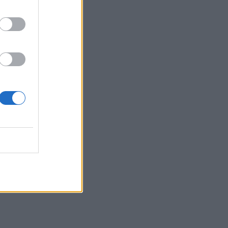
απεργία πείνας την οδήγησε
στην κορυφή της Τέχνης της
MEDIA
Για Σένα - Νίκος
Πουρσανίδης: Θυσιάστηκε
για άλλων αμαρτήματα – Η
τραγική μοίρα του Μιχάλη
MEDIA
Σταματίνα Τσιμτσιλή:
«Πρέπει να αφουγκράζεσαι
τι θέλουν και τι ψάχνουν οι
τηλεθεατές»
MEDIA
Αντώνιος και Κλεοπάτρα:
Αυτοτελή επεισόδια και
guest εμφανίσεις! Ποιους
θα δούμε στα πρώτα