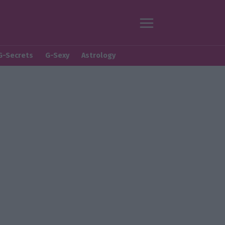
G-Secrets
G-Sexy
Astrology