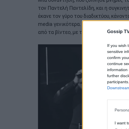
Μία συνάντηση, που ξύπνησε μνήμες τ
τον Παντελή Παντελίδη, και η συγκινη
έκανε τον γύρο του διαδικτύου, κάνοντα
media γενικότερα. «Η ιστορία, επαναλα
Gossip TV
από τα βίντεο, με τον Κωνσταντίνο, να
If you wish 
sensitive in
confirm you
continue se
information 
further disc
participants
Downstream 
Persona
I want t