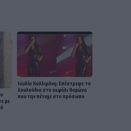
SHOWBIZ
Από Κεφαλονιά...
Σαντορίνη! Η φωτό της
Καλομοίρας με την
οικογένειά της
Ιουλία Καλλιμάνη: Επέστρεψε τα
λουλούδια στο κεφάλι θαμώνα
ου
που την πέτυχε στο πρόσωπο
σε με
νά