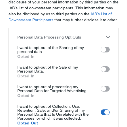
disclosure of your personal information by third parties on the
IAB’s list of downstream participants. This information may
SHOWBIZ
also be disclosed by us to third parties on the
IAB’s List of
«Με ζύγισες ρε φίλε» - H
Downstream Participants
that may further disclose it to other
«πληρωμένη» απάντηση της
third parties.
Πετρογιάννη σε follower μετά από
Τουρίστας επιχείρησε να χρηματίσει υπάλληλο
σχόλιο
Personal Data Processing Opt Outs
επιχείρησης για του επιτρέψει να ασελγήσει σε
ανήλικη
I want to opt-out of the Sharing of my
SHOWBIZ
personal data.
Opted In
Απασφάλισε ο Δάντης: «Τολμάω να
το πω γιατί έχω μεγαλώσει πια. Δεν
I want to opt-out of the Sale of my
με ενδιαφέρει αν με παρεξηγήσουν»
Personal Data.
Opted In
I want to opt-out of processing my
Personal Data for Targeted Advertising.
SHOWBIZ
Opted In
Η Ρούλα Κορομηλά μαγνητίζει τα
βλέμματα με το elegant chic look
I want to opt-out of Collection, Use,
Retention, Sale, and/or Sharing of my
της
Personal Data that Is Unrelated with the
Purposes for which it was collected.
Opted Out