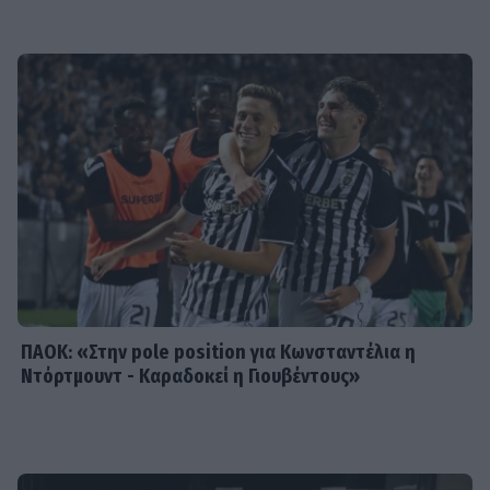
SHOWBIZ
Γιάννης Βαρδής: «Η αγάπη μας είναι
αδιαπραγμάτευτη και μεγαλώνει
κάθε χρόνο. Χρόνια πολλά μπαμπά.».
MEDIA
Μαριάννα Γεωργαντή: «Καλέ, τι
ωραίος που είναι ο Γιώργος
Φραγκούλης!»
ΠΑΟΚ: «Στην pole position για Κωνσταντέλια η
Ντόρτμουντ - Καραδοκεί η Γιουβέντους»