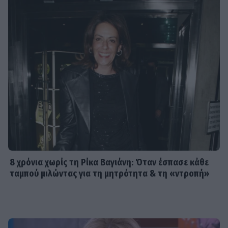
8 χρόνια χωρίς τη Ρίκα Βαγιάνη: Όταν έσπασε κάθε
ταμπού μιλώντας για τη μητρότητα & τη «ντροπή»