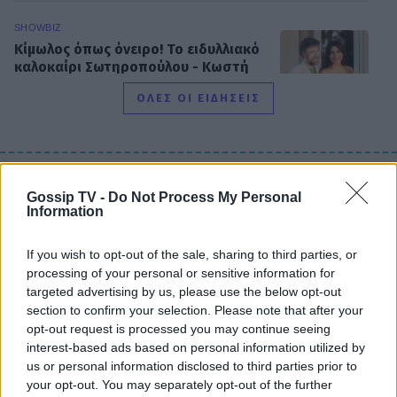
SHOWBIZ
Κίμωλος όπως όνειρο! Το ειδυλλιακό
καλοκαίρι Σωτηροπούλου - Κωστή
Μαραβέγια μέσα από εικονές
ΟΛΕΣ ΟΙ ΕΙΔΗΣΕΙΣ
MEDIA
ALPHA: ΡΙΦΙΦΙ του Σωτήρη
DPG NETWORK
Gossip TV -
Do Not Process My Personal
Τσαφούλια σε Α’ τηλεοπτική
Information
προβολή - Η επίσημη ανακοίνωση
If you wish to opt-out of the sale, sharing to third parties, or
processing of your personal or sensitive information for
targeted advertising by us, please use the below opt-out
MEDIA
section to confirm your selection. Please note that after your
ΣΚΑΪ: Ανακοίνωσε την ολοκλήρωση
opt-out request is processed you may continue seeing
της συνεργασίας με τον Γρηγόρη
interest-based ads based on personal information utilized by
Δημητριάδη
us or personal information disclosed to third parties prior to
your opt-out. You may separately opt-out of the further