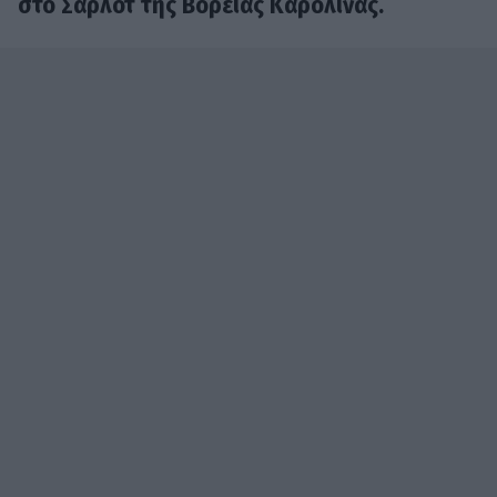
στο Σαρλότ της Βόρειας Καρολίνας.