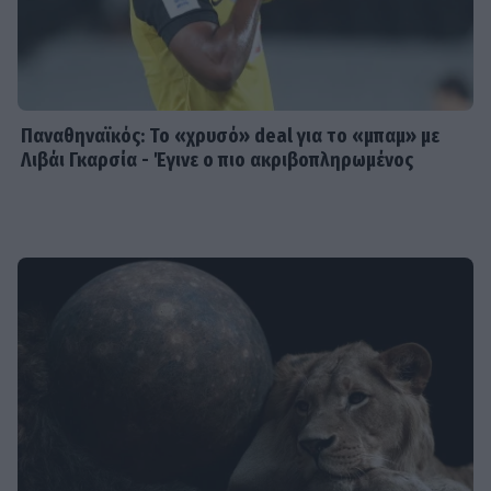
Παναθηναϊκός: Το «χρυσό» deal για το «μπαμ» με
Λιβάι Γκαρσία - Έγινε ο πιο ακριβοπληρωμένος