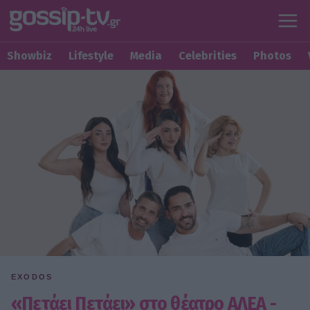
Showbiz
Lifestyle
Media
Celebrities
Photos
EXODOS
«Πετάει Πετάει» στο θέατρο ΑΛΕΑ -