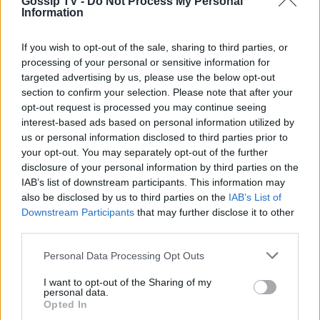
Gossip TV -
Do Not Process My Personal
Διάρκεια: 120 λεπτά (με διάλειμμα)
Information
If you wish to opt-out of the sale, sharing to third parties, or
processing of your personal or sensitive information for
targeted advertising by us, please use the below opt-out
section to confirm your selection. Please note that after your
Αλέξανδρος Μαρτίδης
Δήμητρα Κολλά
opt-out request is processed you may continue seeing
interest-based ads based on personal information utilized by
us or personal information disclosed to third parties prior to
your opt-out. You may separately opt-out of the further
Παιχνίδι από παντού στη Novibet με
disclosure of your personal information by third parties on the
το νέο Mobile App
IAB’s list of downstream participants. This information may
also be disclosed by us to third parties on the
IAB’s List of
Downstream Participants
that may further disclose it to other
third parties.
ΡΟΗ ΕΙΔΗΣΕΩΝ
Personal Data Processing Opt Outs
I want to opt-out of the Sharing of my
personal data.
MEDIA
Opted In
Σταματίνα Τσιμτσιλή: «Πρέπει να