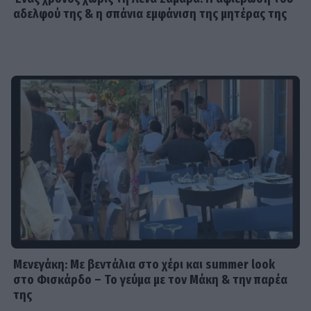
γκρινιάζει ο γιος της - Η ανάρτηση
αδελφού της & η σπάνια εμφάνιση της μητέρας της
και οι απορίες της νέας μαμάς
HOLLYWOOD
Αντόνιο Μπαντέρας: Η καρδιακή
προσβολή που του άλλαξε τη ζωή
SHOWBIZ
«Θα κινηθώ νομικά» - Κόλαφος ο
Χρίστος Κούγιας για τα
δημοσιεύματα που αφορούν την
προσωπική του ζωή
Μενεγάκη: Με βεντάλια στο χέρι και summer look
στο Φισκάρδο – Το γεύμα με τον Μάκη & την παρέα
SHOWBIZ
της
Τέτα Κωνσταντά: Τα νέα για την