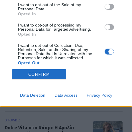
αφουγκράζεσαι τι θέλουν και τι
I want to opt-out of the Sale of my
ψάχνουν οι τηλεθεατές»
Personal Data.
Opted In
I want to opt-out of processing my
Personal Data for Targeted Advertising.
MEDIA
Opted In
Αντώνιος και Κλεοπάτρα: Αυτοτελή
επεισόδια και guest εμφανίσεις!
I want to opt-out of Collection, Use,
Retention, Sale, and/or Sharing of my
Ποιους θα δούμε στα πρώτα
Personal Data that Is Unrelated with the
επεισόδια
Purposes for which it was collected.
Opted Out
CONFIRM
HOLLYWOOD
Hailey Bieber: Τέλος το Pilates – Η
νέα προπόνηση για τέλειους
γλουτούς
Data Deletion
Data Access
Privacy Policy
SHOWBIZ
Dolce Vita στο Κάπρι: Η Αμαλία