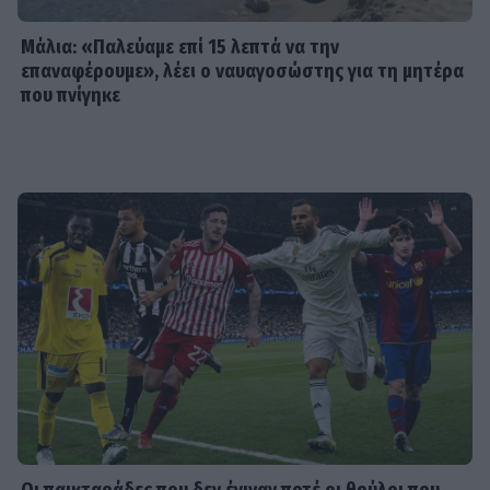
- Πώς η Αγγελική Ηλιάδη είδε τον
Χριστό και έζησε το θαύμα
Μάλια: «Παλεύαμε επί 15 λεπτά να την
επαναφέρουμε», λέει ο ναυαγοσώστης για τη μητέρα
που πνίγηκε
SHOWBIZ
Ξέσπασε η Ναταλί Κάκκαβα: «Πόσο
ενοχλητικοί μπορείτε να γίνετε;»
SHOWBIZ
Τροχαίο ατύχημα για τον Mike
SHOWBIZ
Από την εκκλησία στην ξαπλώστρα: