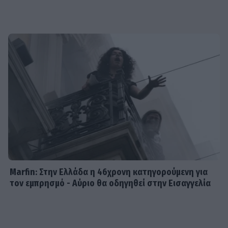
υγεία του Γιώργου Ματαράγκα και ο
γάμος με τον αδερφό του, Γιάννη
SHOWBIZ
Οικονομάκου: «Έσκασε όλη η
κούραση του χειμώνα» - Το
πρόβλημα στις διακοπές στο νησί
Μπόρα Μπόρα
MEDIA
Μπαμπά, σ’ αγαπώ spoiler: Η Βιργινία
χάνει το νηπιαγωγείο
Marfin: Στην Ελλάδα η 46χρονη κατηγορούμενη για
τον εμπρησμό - Αύριο θα οδηγηθεί στην Εισαγγελία
SHOWBIZ
Γιώργος Λιάγκας - «Ο Τζορτζ Κλούνεϊ