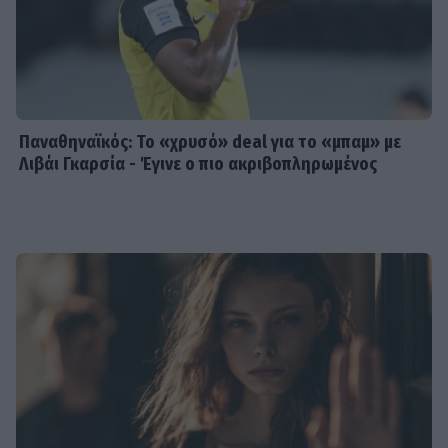
Παναθηναϊκός: Το «χρυσό» deal για το «μπαμ» με
Λιβάι Γκαρσία - Έγινε ο πιο ακριβοπληρωμένος