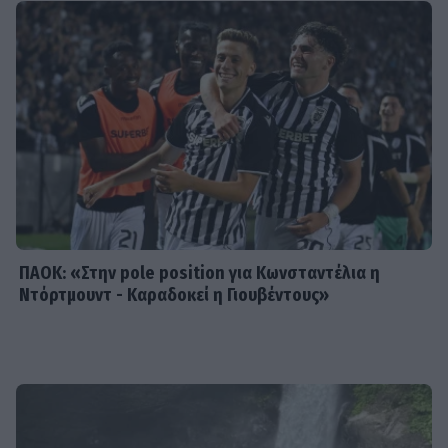
της Ελλάδας…»: Χαμός στα σχόλια με
την ΑΙ φωτό που πόσταρε
MEDIA
Δυο μαύρα πουκάμισα: Κυκλοφόρησε
το πρώτο trailer της νέας
δραματικής σειράς του MEGA
ΠΑΟΚ: «Στην pole position για Κωνσταντέλια η
Ντόρτμουντ - Καραδοκεί η Γιουβέντους»