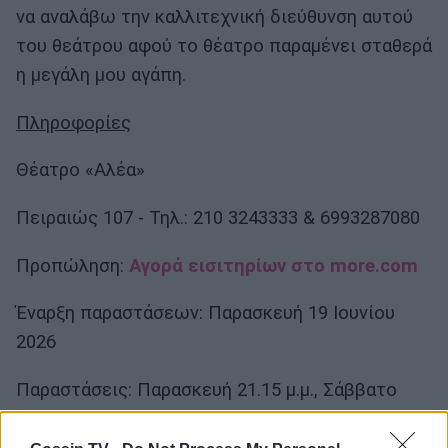
να αναλάβω την καλλιτεχνική διεύθυνση αυτού
του θεάτρου αφού το θέατρο παραμένει σταθερά
η μεγάλη μου αγάπη.
Πληροφορίες
Θέατρο «Αλέα»
Πειραιώς 107 - Τηλ.: 210 3243333 & 6993287080
Προπώληση:
Αγορά εισιτηρίων στο more.com
Έναρξη παραστάσεων: Παρασκευή 19 Ιουνίου
2026
Παραστάσεις: Παρασκευή 21.15 μ.μ., Σάββατο
στις 21.15 μ.μ., Κυριακή στις 21.15 μ.μ.