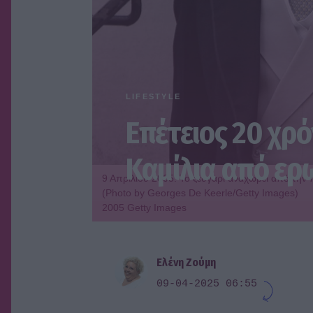
LIFESTYLE
Επέτειος 20 χρό
Καμίλια από ερω
9 Απριλίου 2005: Το ζευγάρι αναχωρεί από την 
(Photo by Georges De Keerle/Getty Images)
2005 Getty Images
Ελένη Ζούμη
09-04-2025 06:55