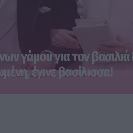
νων γάμου για τον βασιλιά
μένη, έγινε βασίλισσα!
πολιτική τελετή του γάμου του που έγινε στο Windsor