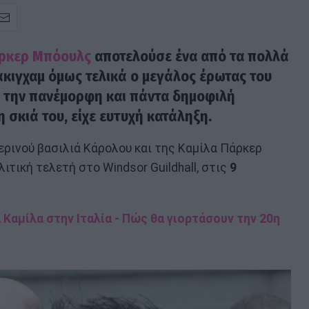
ρκερ Μπόουλς
αποτελούσε ένα από τα πολλά
κιγχαμ όμως τελικά ο μεγάλος έρωτας του
ι την πανέμορφη και πάντα δημοφιλή
η σκιά του, είχε ευτυχή κατάληξη.
μερινού βασιλιά Κάρολου και της Καμίλα Πάρκερ
τική τελετή στο Windsor Guildhall, στις
9
 Καμίλα στην Ιταλία - Πώς θα γιορτάσουν την 20η