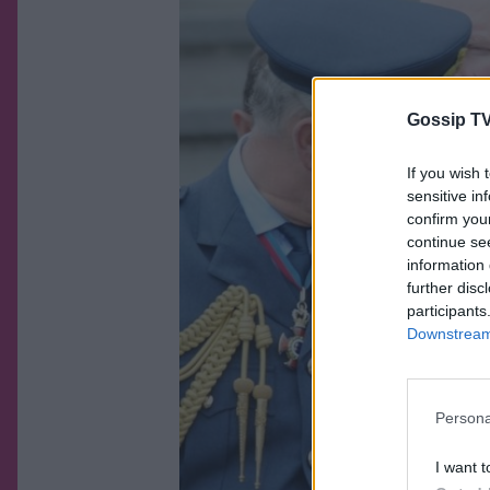
Gossip TV
If you wish 
sensitive in
confirm you
continue se
information 
further disc
participants
Downstream 
Persona
I want t