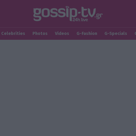
Celebrities
Photos
Videos
G-Fashion
G-Specials