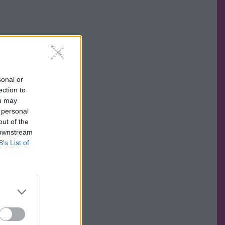
sonal or
ection to
ou may
 personal
out of the
 downstream
B’s List of