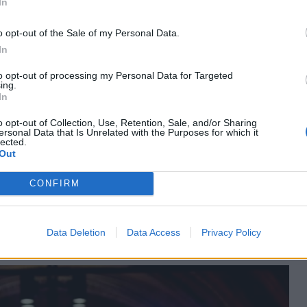
In
o opt-out of the Sale of my Personal Data.
In
κογενειών του ζευγαριού, ακολούθησε Λειτουργία
to opt-out of processing my Personal Data for Targeted
ing.
λησίας της Αγγλίας στο παρεκκλήσι του Αγίου
In
 βασίλισσα Ελισάβετ II και ο πρίγκιπας Φίλιππος,
o opt-out of Collection, Use, Retention, Sale, and/or Sharing
 παρευρεθεί στην τελετή του πολιτικού γάμου, αλλά
ersonal Data that Is Unrelated with the Purposes for which it
lected.
 είχαν διοργανώσει δεξίωση για το ζευγάρι στο
Out
.
CONFIRM
ν διεθνή πολιτικό χώρο, ηγέτες κρατών αλλά και
αρευρεθεί σε αυτόν τον γάμο ο οποίος είχε
Data Deletion
Data Access
Privacy Policy
ς ως «Ένα παραμύθι για μεγάλους».