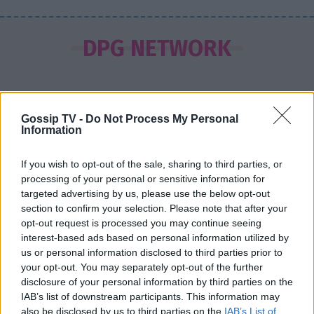
SHOWBIZ
Μενεγάκη: Με βεντάλια στο χέρι και
DPG NETWORK
summer look στο Φισκάρδο – Το
γεύμα με τον Μάκη & την παρέα της
Gossip TV -
Do Not Process My Personal
SHOWBIZ
Information
Σκέτη σταρ! «Πες κάτι στο κοινό
σου ρε μαμά» - Το viral βίντεο της
If you wish to opt-out of the sale, sharing to third parties, or
Θεοδωρίδου με την σικ μαμά της
processing of your personal or sensitive information for
targeted advertising by us, please use the below opt-out
section to confirm your selection. Please note that after your
opt-out request is processed you may continue seeing
SHOWBIZ
interest-based ads based on personal information utilized by
Αλεξάνδρα Νίκα: Ξυπόλητη με το πιο
us or personal information disclosed to third parties prior to
σικ αέρινο φόρεμα πάνω στο
your opt-out. You may separately opt-out of the further
σκάφος – Η βόλτα με τον γιο της
disclosure of your personal information by third parties on the
Τι είναι το «σύννεφο φωτιάς» -pyrocumulus ή
IAB’s list of downstream participants. This information may
πυροσωρείτης: Δείτε βίντεο της πυρκαγιάς στον
also be disclosed by us to third parties on the
IAB’s List of