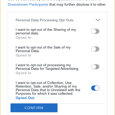
Κιθαιρώνα
Downstream Participants
that may further disclose it to other
SHOWBIZ
third parties.
Αγνώριστη η Έλενα Χριστοφή για
τον νέο ρόλο της - Από τη «Γη της
Personal Data Processing Opt Outs
Ελιάς» στο «Αντώνιος και
Κλεοπάτρα»
I want to opt-out of the Sharing of my
personal data.
Opted In
MEDIA
I want to opt-out of the Sale of my
Personal Data.
Σίσσυ Χρηστίδου: Πότε κάνει
Opted In
πρεμιέρα Το Χαμογέλα και πάλι;
I want to opt-out of processing my
Personal Data for Targeted Advertising.
Opted In
I want to opt-out of Collection, Use,
SHOWBIZ
Retention, Sale, and/or Sharing of my
Personal Data that Is Unrelated with the
6 Αυγούστου 1999: Η ημέρα που
Purposes for which it was collected.
Οι παικταράδες που δεν έγιναν ποτέ οι θρύλοι που
«σίγησε» η μεγάλη κυρία του λαϊκού,
Opted Out
περιμέναμε
Ρίτα Σακελλαρίου
CONFIRM