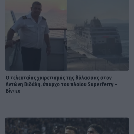
HOLLYWOOD
Νταγκ και Τζούλι Πιτ: Τα αδέλφια του
Μπραντ Πιτ που επέλεξαν μια
αλλιώτικη ζωή! Με τι ασχολούνται
SHOWBIZ
Δήμητρα Κολλά: Προσπαθώ να
αντιμετωπίζω τα πάντα με χαμόγελο
Ο τελευταίος χαιρετισμός της θάλασσας στον
Αντώνη Βιδάλη, ύπαρχο του πλοίου Superferry –
Βίντεο
SHOWBIZ
Λάμπρος Κωνσταντάρας: Τα πρώτα
γενέθλια χωρίς τον πατέρα
του-«Xωρίς εσένα, σαν να μην είναι
γιορτές»