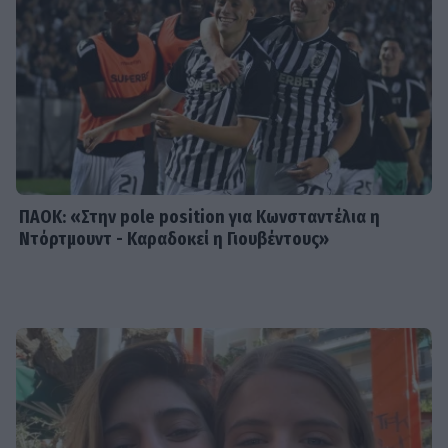
SHOWBIZ
Με μπικίνι στη Μύκονο η Δέσποινα
Μοιραράκη
ΠΑΟΚ: «Στην pole position για Κωνσταντέλια η
Ντόρτμουντ - Καραδοκεί η Γιουβέντους»