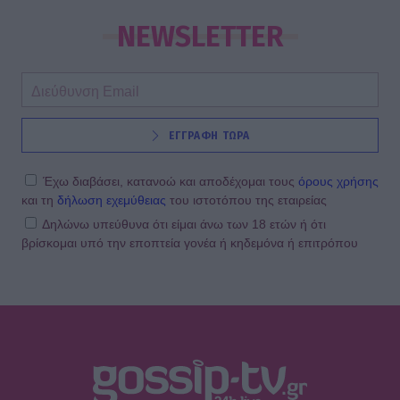
NEWSLETTER
ΕΓΓΡΑΦΗ ΤΩΡΑ
Έχω διαβάσει, κατανοώ και αποδέχομαι τους
όρους χρήσης
και τη
δήλωση εχεμύθειας
του ιστοτόπου της εταιρείας
Δηλώνω υπεύθυνα ότι είμαι άνω των 18 ετών ή ότι
βρίσκομαι υπό την εποπτεία γονέα ή κηδεμόνα ή επιτρόπου