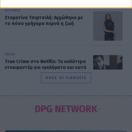
SHOWBIZ
Σταματίνα Τσιμτσιλή: Αγχώθηκα με
το πόσο γρήγορα περνά η ζωή
MEDIA
True Crime στο Netflix: Τα καλύτερα
ντοκιμαντέρ για εγκλήματα και κατά
συρροή δολοφόνους
ΟΛΕΣ ΟΙ ΕΙΔΗΣΕΙΣ
MEDIA
Κρίνο και αγκάθι: Επιστρέφει μετά
DPG NETWORK
τη φυλακή και δύο οικογένειες
μπαίνουν σε τροχιά σύγκρουσης