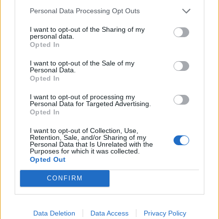
Παιχνίδι από παντού στη Novibet με
το νέο Mobile App
Personal Data Processing Opt Outs
I want to opt-out of the Sharing of my
personal data.
Opted In
ΡΟΗ ΕΙΔΗΣΕΩΝ
I want to opt-out of the Sale of my
Personal Data.
Opted In
MEDIA
I want to opt-out of processing my
Σίσσυ Χρηστίδου: Πότε κάνει
Personal Data for Targeted Advertising.
πρεμιέρα Το Χαμογέλα και πάλι;
Opted In
I want to opt-out of Collection, Use,
Retention, Sale, and/or Sharing of my
Personal Data that Is Unrelated with the
Purposes for which it was collected.
Opted Out
SHOWBIZ
6 Αυγούστου 1999: Η ημέρα που
CONFIRM
«σίγησε» η μεγάλη κυρία του λαϊκού,
Ρίτα Σακελλαρίου
Data Deletion
Data Access
Privacy Policy