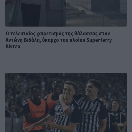
SHOWBIZ
«Ονειρευόμουν έναν άντρα σαν
εσένα»: Η συγκινητική ανάρτηση της
Βαλαβάνη για τον Γρηγόρη Μόργκαν
Ο τελευταίος χαιρετισμός της θάλασσας στον
Αντώνη Βιδάλη, ύπαρχο του πλοίου Superferry –
Βίντεο
SHOWBIZ
Ξένια Κουτσουμπή: Έγινε τεσσάρων
μηνών - Η τρυφερή ανάρτηση της
Καινούργιου
SHOWBIZ
Λένα Παπαληγούρα για την απώλεια
του πατέρα της: «Δεν υπάρχει μέρα
που να μην τον σκεφτώ»