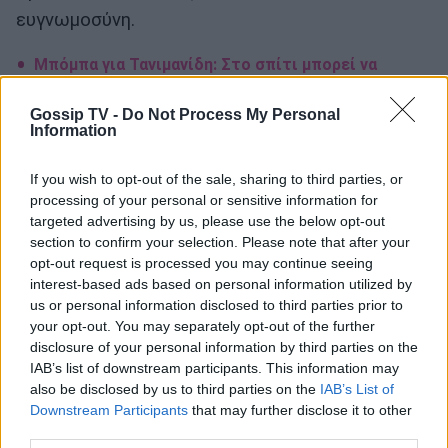
ευγνωμοσύνη.
Μπόμπα για Τανιμανίδη: Στο σπίτι μπορεί να
τσακωθούμε αν δώσει παραπάνω γλυκά στα
παιδιά
Gossip TV -
Do Not Process My Personal
Information
Χριστίνα Μπόμπα: Πέρασε μοναδικά το πρωινό
του Σαββάτου μαζί με τις δίδυμες κόρες της
If you wish to opt-out of the sale, sharing to third parties, or
processing of your personal or sensitive information for
Χριστίνα Μπόμπα: «Όταν είπα ότι ήμουν
targeted advertising by us, please use the below opt-out
section to confirm your selection. Please note that after your
content creator έπεσαν όλοι να με φάνε»
opt-out request is processed you may continue seeing
interest-based ads based on personal information utilized by
us or personal information disclosed to third parties prior to
your opt-out. You may separately opt-out of the further
disclosure of your personal information by third parties on the
IAB’s list of downstream participants. This information may
Χριστίνα Μπόμπα
also be disclosed by us to third parties on the
IAB’s List of
Downstream Participants
that may further disclose it to other
third parties.