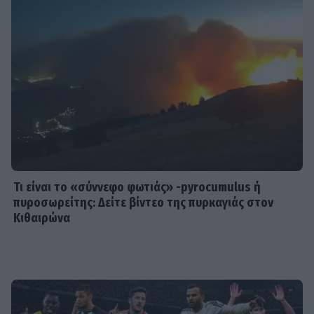
SHOWBIZ
Δημουλίδου:«Οι αναγνώστες που με
ακολουθούν με θεωρούν κορυφαία,
οι haters λογοτεχνικό σκουπίδι»
MEDIA
TV Land: Αυτοί είναι οι ηθοποιοί που
πρωταγωνιστούν στη νέα σατιρική
κωμωδία της ΕΡΤ
Τι είναι το «σύννεφο φωτιάς» -pyrocumulus ή
πυροσωρείτης: Δείτε βίντεο της πυρκαγιάς στον
Κιθαιρώνα
SHOWBIZ
Idra Kayne: Παίρνω τον όποιο φόβο
και τον κάνω δύναμη