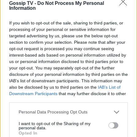
Gossip TV -
Do Not Process My Personal
εστιατόριο «Βee», το «Πιρουνάκι» στον Βόλο,
Information
όταν είδα έτοιμο το πρώτο είδος προικός, το
πρώτο κείμενό μου τυπωμένο στο «Symbol».
If you wish to opt-out of the sale, sharing to third parties, or
processing of your personal or sensitive information for
Από την άλλη, η τηλεόραση δεν μου προκάλεσε
targeted advertising by us, please use the below opt-out
την ίδια συγκίνηση» τόνισε στο Πρώτο Θέμα.
section to confirm your selection. Please note that after your
- Πώς αποφάσισες να επιστρέψεις στην Ελλάδα;
opt-out request is processed you may continue seeing
interest-based ads based on personal information utilized by
«Περνούσα καλύτερα στην Ελλάδα. Είχαν
us or personal information disclosed to third parties prior to
τελειώσει τα 80s, τα πάρτι στο Παρίσι και είχε
your opt-out. You may separately opt-out of the further
disclosure of your personal information by third parties on the
έρθει η πρώτη οικονομική κρίση. Η ζωή άρχισε
IAB’s list of downstream participants. This information may
να γίνεται θλιβερή. Έτσι, μια μέρα επέστρεψα
also be disclosed by us to third parties on the
IAB’s List of
στην Ελλάδα χωρίς καν να πάρω τα πράγματά
Downstream Participants
that may further disclose it to other
third parties.
μου. ∆ούλεψα με νέους καλλιτέχνες, αλλά
σύντομα έκλεισε κι αυτός ο κύκλος. ∆εν μπορώ
Personal Data Processing Opt Outs
να κάνω ένα επάγγελμα μέχρι να πεθάνω. Αν
I want to opt-out of the Sharing of my
personal data.
κάποιος μου πει κάτι τέτοιο, θα πεθάνω τώρα.
Opted In