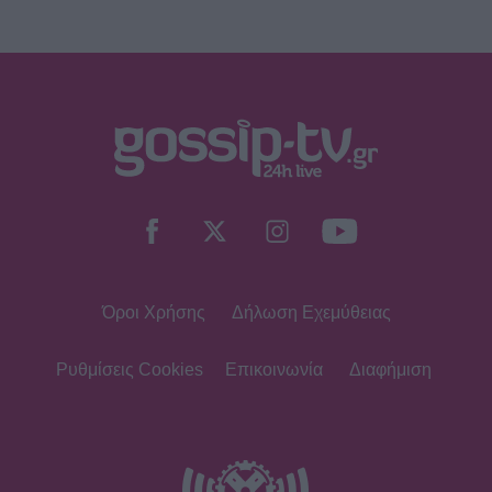
8 Αυγούστου 2017: Σαν σήμερα
σίγησε η βελούδινη φωνή της
Αρλέτας
MEDIA
Γιώργος Κουβαράς: «Θα παραμείνω
δημοσιογράφος που τραγουδάει...» -
Η συνεργασία με τον Σαββιδάκη
Όροι Χρήσης
Δήλωση Εχεμύθειας
SHOWBIZ
Ειρήνη Νικολοπούλου: «Το Tik Tok
έχει γίνει το σόου όλου του
Ρυθμίσεις Cookies
Επικοινωνία
Διαφήμιση
πλανήτη»
HOLLYWOOD