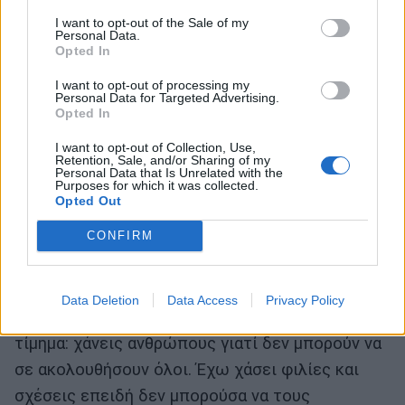
Θέλω να ξέρω ότι πάντα ζω σε μια ανοιχτή
I want to opt-out of the Sale of my
πόρτα. Στον διάδρομο του σπιτιού μου έχω
Personal Data.
Opted In
πάντα μια βαλίτσα. ∆εν τη βολεύω γιατί είναι
ψυχολογικό. Αν μου κρύψεις τη βαλίτσα, θα
I want to opt-out of processing my
Personal Data for Targeted Advertising.
πάθω πανικό. Θέλω να τη βλέπω, τάχα μου ότι
Opted In
θα πάω κάπου. Και ας μην πηγαίνω. Με την
I want to opt-out of Collection, Use,
οικονομική κρίση η βαλίτσα ήταν εκεί για τρία
Retention, Sale, and/or Sharing of my
Personal Data that Is Unrelated with the
χρόνια ενώ δεν μπορούσα να πάω πουθενά.»
Purposes for which it was collected.
Opted Out
- ∆εν σε φοβίζει το ρίσκο;
CONFIRM
«Μόνο το ρίσκο αγαπώ. Επειδή έχω το αίσθημα
του πνιγμού και βαριέμαι πολύ εύκολα μου είναι
εύκολο να αλλάζω. Αλλά έχει δυσκολίες. Μέσα
Data Deletion
Data Access
Privacy Policy
στη δίνη των αλλαγών πληρώνεις ένα τεράστιο
τίμημα: χάνεις ανθρώπους γιατί δεν μπορούν να
σε ακολουθήσουν όλοι. Έχω χάσει φιλίες και
σχέσεις επειδή δεν μπορούσα να τους