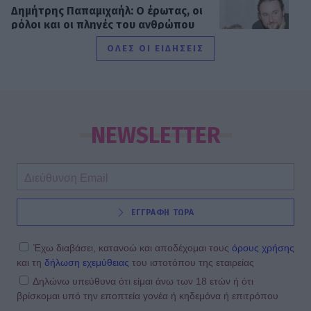
Δημήτρης Παπαμιχαήλ: Ο έρωτας, οι
ρόλοι και οι πληγές του ανθρώπου
πίσω από τον μεγάλο πρωταγωνιστή
ΟΛΕΣ ΟΙ ΕΙΔΗΣΕΙΣ
SHOWBIZ
Μάντυ Λάμπου: Πώς είναι και πού
βρίσκεται σήμερα η πρώτη
NEWSLETTER
παρουσιάστρια του «Ok» στο MAD
SHOWBIZ
ΕΓΓΡΑΦΗ ΤΩΡΑ
Ρίκα Διαλυνά: Η διεθνής Ελληνίδα
που κατέκτησε τα πλατό, τα
καλλιστεία και τις καρδιές μας
Έχω διαβάσει, κατανοώ και αποδέχομαι τους
όρους χρήσης
και τη
δήλωση εχεμύθειας
του ιστοτόπου της εταιρείας
Δηλώνω υπεύθυνα ότι είμαι άνω των 18 ετών ή ότι
βρίσκομαι υπό την εποπτεία γονέα ή κηδεμόνα ή επιτρόπου
GOSSIP SPECIALS