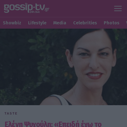
Showbiz
Lifestyle
Media
Celebrities
Photos
TASTE
Ελένη Ψυχούλη: «Επειδή έχω το