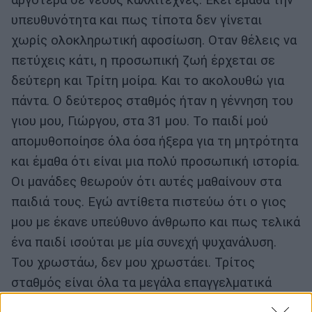
αργότερα σε νέους καλλιτέχνες. Εκεί έμαθα την
υπευθυνότητα και πως τίποτα δεν γίνεται
χωρίς ολοκληρωτική αφοσίωση. Οταν θέλεις να
πετύχεις κάτι, η προσωπική ζωή έρχεται σε
δεύτερη και Τρίτη μοίρα. Και το ακολουθώ για
πάντα. Ο δεύτερος σταθμός ήταν η γέννηση του
γιου μου, Γιώργου, στα 31 μου. Το παιδί μού
απομυθοποίησε όλα όσα ήξερα για τη μητρότητα
και έμαθα ότι είναι μια πολύ προσωπική ιστορία.
Οι μανάδες θεωρούν ότι αυτές μαθαίνουν στα
παιδιά τους. Εγώ αντίθετα πιστεύω ότι ο γιος
μου με έκανε υπεύθυνο άνθρωπο και πως τελικά
ένα παιδί ισούται με μία συνεχή ψυχανάλυση.
Του χρωστάω, δεν μου χρωστάει. Τρίτος
σταθμός είναι όλα τα μεγάλα επαγγελματικά
επιτεύγματα. Την πρώτη μέρα που άνοιξε το