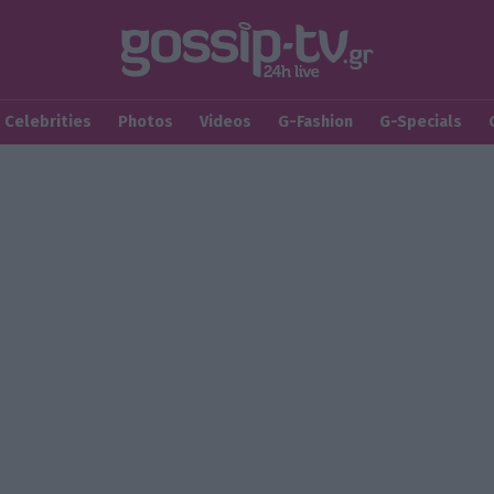
Celebrities
Photos
Videos
G-Fashion
G-Specials