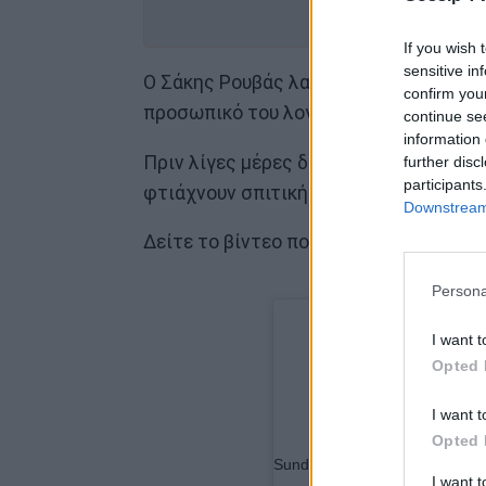
στ
If you wish 
sensitive in
Ο Σάκης Ρουβάς λατρεύει τη μαγειρική
confirm you
προσωπικό του λογαριασμό στο instag
continue se
information 
Πριν λίγες μέρες δημοσίευσε ένα βίντε
further disc
participants
φτιάχνουν σπιτική πίτσα στα κάρβουνα
Downstream 
Δείτε το βίντεο που ακολουθεί λίγο πι
Persona
I want t
Opted 
I want t
Opted 
Sundayzzzz ??Σπιτική πίτσα 
I want 