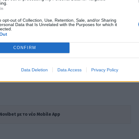
PrimoOval #BBQ #Primo #BroilKing
ing.
In
rill #Cooking #LoveMyFamily #SummerInGreece
o opt-out of Collection, Use, Retention, Sale, and/or Sharing
ersonal Data that Is Unrelated with the Purposes for which it
 Rouvas (@sakisrouvas) on
Jul 23, 2017 at
lected.
Out
CONFIRM
Data Deletion
Data Access
Privacy Policy
Novibet με το νέο Mobile App