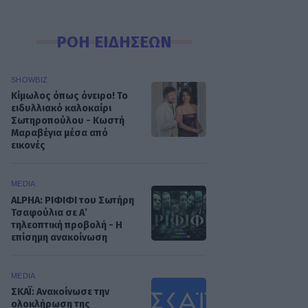
ΡΟΗ ΕΙΔΗΣΕΩΝ
SHOWBIZ
Κίμωλος όπως όνειρο! Το
ειδυλλιακό καλοκαίρι
Σωτηροπούλου - Κωστή
Μαραβέγια μέσα από
εικονές
MEDIA
ALPHA: ΡΙΦΙΦΙ του Σωτήρη
Τσαφούλια σε Α’
τηλεοπτική προβολή - Η
επίσημη ανακοίνωση
MEDIA
ΣΚΑΪ: Ανακοίνωσε την
ολοκλήρωση της