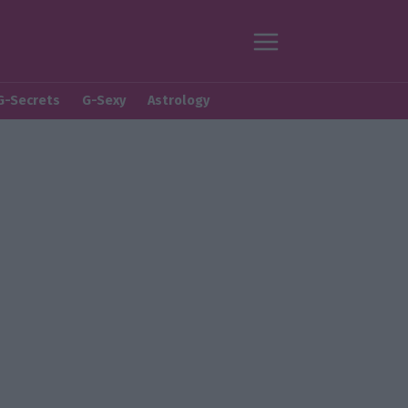
G-Secrets
G-Sexy
Astrology