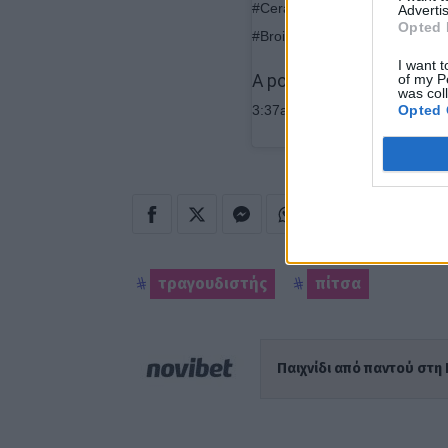
#CeramicGrills #GeneralGas #
Advertis
Opted 
#BroilKingBBQ #Stainless #G
I want t
of my P
A post shared by Sakis
was col
Opted 
3:37am PDT
τραγουδιστής
πίτσα
Παιχνίδι από παντού στη 