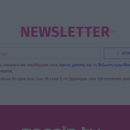
NEWSLETTER
ΕΓΓ
ι, κατανοώ και αποδέχομαι τους
όρους χρήσης
και τη
δήλωση εχεμύθει
αιρείας
υνα ότι είμαι άνω των 18 ετών ή ότι βρίσκομαι υπό την εποπτεία γον