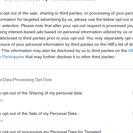
α αποτελέσματα Google
to opt-out of the sale, sharing to third parties, or processing of your per
formation for targeted advertising by us, please use the below opt-out s
 και το έχει αποδείξει πολλές φορές μέσα από τον
r selection. Please note that after your opt-out request is processed y
ram.
eing interest-based ads based on personal information utilized by us or
disclosed to third parties prior to your opt-out. You may separately opt-
ο στο οποίο δείχνει στους followers του πώς να
losure of your personal information by third parties on the IAB’s list of
. This information may also be disclosed by us to third parties on the
IA
.
Participants
that may further disclose it to other third parties.
ο κάτω.
l Data Processing Opt Outs
o opt-out of the Sharing of my personal data.
In
o opt-out of the Sale of my Personal Data.
In
στα κάρβουνα ?? #FamilyMoments #PizzaLover
to opt-out of processing my Personal Data for Targeted