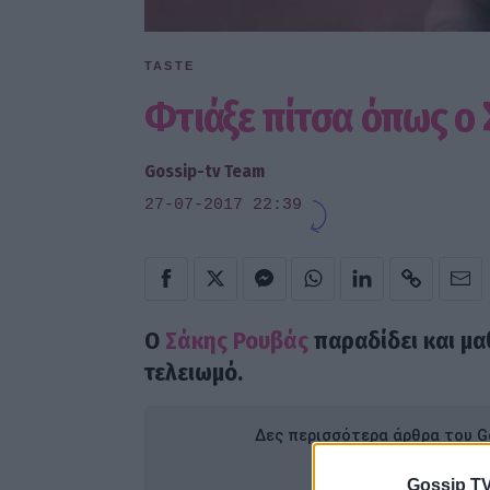
TASTE
Φτιάξε πίτσα όπως ο
Gossip-tv Team
27-07-2017 22:39
Ο
Σάκης Ρουβάς
παραδίδει και μαθ
τελειωμό.
Δες περισσότερα άρθρα του Go
Προσθ
Gossip TV