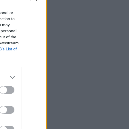
sonal or
SHOWBIZ
ection to
«Θα γίνετε ρόμπα…» -
ou may
Ξέσπασε η Ελένη
 personal
Βουλγαράκη! Η οργισμένη
out of the
ανάρτηση
 downstream
B’s List of
SHOWBIZ
Βαρύ πένθος για την Ιρένε
Τροστ–Ραγίζουν καρδιές τα
λόγια για τον μπαμπά της:
«Όλα φαντάζουν μάταια»
SHOWBIZ
Ακύλας: «Μέσα μου
ψυχολογικά ένιωσα
περίεργα, τα συναισθήματα
δεν είναι γρανάζια»