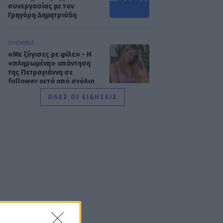
συνεργασίας με τον
Γρηγόρη Δημητριάδη
SHOWBIZ
«Με ζύγισες ρε φίλε» - H
«πληρωμένη» απάντηση
της Πετρογιάννη σε
follower μετά από σχόλιο
ΟΛΕΣ ΟΙ ΕΙΔΗΣΕΙΣ
SHOWBIZ
Απασφάλισε ο Δάντης:
«Τολμάω να το πω γιατί έχω
μεγαλώσει πια. Δεν με
ενδιαφέρει αν με
παρεξηγήσουν»
SHOWBIZ
Η Ρούλα Κορομηλά
μαγνητίζει τα βλέμματα με
το elegant chic look της