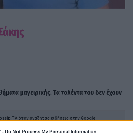
 Σάκης
ήματα μαγειρικής. Τα ταλέντα του δεν έχουν
ssip TV όταν αναζητάς ειδήσεις στην Google
ήκη ως προτιμώμενη πηγή
 -
Do Not Process My Personal Information