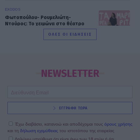
EXODOS
Φωτοπούλου- Ρουμελιώτη-
Ντούρος: Το χειμώνα στο θέατρο
Άνεσις
ΟΛΕΣ ΟΙ ΕΙΔΗΣΕΙΣ
SHOWBIZ
Μαίρη Αρώνη: Πώς η απεργία πείνας
την οδήγησε στην κορυφή της
NEWSLETTER
Τέχνης της
MEDIA
ΕΓΓΡΑΦΗ ΤΩΡΑ
Για Σένα - Νίκος Πουρσανίδης:
Θυσιάστηκε για άλλων αμαρτήματα
– Η τραγική μοίρα του Μιχάλη
Έχω διαβάσει, κατανοώ και αποδέχομαι τους
όρους χρήσης
και τη
δήλωση εχεμύθειας
του ιστοτόπου της εταιρείας
Δηλώνω υπεύθυνα ότι είμαι άνω των 18 ετών ή ότι