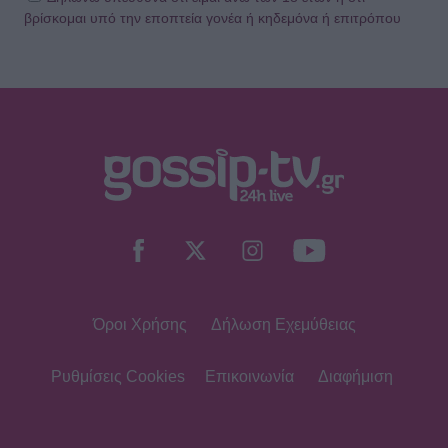
βρίσκομαι υπό την εποπτεία γονέα ή κηδεμόνα ή επιτρόπου
MEDIA
Σταματίνα Τσιμτσιλή: «Πρέπει να
αφουγκράζεσαι τι θέλουν και τι
ψάχνουν οι τηλεθεατές»
MEDIA
Αντώνιος και Κλεοπάτρα: Αυτοτελή
επεισόδια και guest εμφανίσεις!
Ποιους θα δούμε στα πρώτα
επεισόδια
Όροι Χρήσης
Δήλωση Εχεμύθειας
HOLLYWOOD
Hailey Bieber: Τέλος το Pilates – Η
νέα προπόνηση για τέλειους
Ρυθμίσεις Cookies
Επικοινωνία
Διαφήμιση
γλουτούς