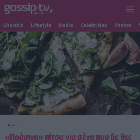
Showbiz
Lifestyle
Media
Celebrities
Photos
TASTE
«Πράσινη» πίτσα για σένα που δε θες