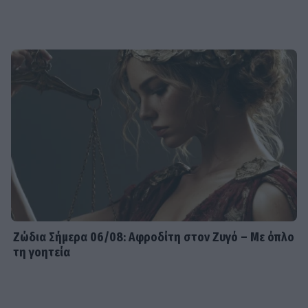
Ζώδια Σήμερα 06/08: Αφροδίτη στον Ζυγό – Με όπλο
τη γοητεία