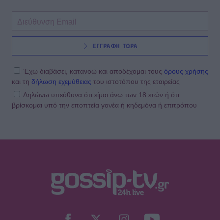
ΕΓΓΡΑΦΗ ΤΩΡΑ
Έχω διαβάσει, κατανοώ και αποδέχομαι τους
όρους χρήσης
και τη
δήλωση εχεμύθειας
του ιστοτόπου της εταιρείας
Δηλώνω υπεύθυνα ότι είμαι άνω των 18 ετών ή ότι
βρίσκομαι υπό την εποπτεία γονέα ή κηδεμόνα ή επιτρόπου