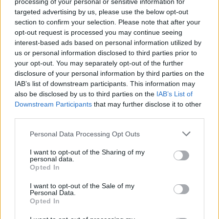
processing of your personal or sensitive information for
targeted advertising by us, please use the below opt-out
section to confirm your selection. Please note that after your
opt-out request is processed you may continue seeing
interest-based ads based on personal information utilized by
HOLLYWOOD
us or personal information disclosed to third parties prior to
Νταγκ και Τζούλι Πιτ: Τα αδέλφια του
your opt-out. You may separately opt-out of the further
Μπραντ Πιτ που επέλεξαν μια
disclosure of your personal information by third parties on the
αλλιώτικη ζωή! Με τι ασχολούνται
IAB’s list of downstream participants. This information may
also be disclosed by us to third parties on the
IAB’s List of
Downstream Participants
that may further disclose it to other
third parties.
SHOWBIZ
Δήμητρα Κολλά: Προσπαθώ να
Personal Data Processing Opt Outs
αντιμετωπίζω τα πάντα με χαμόγελο
I want to opt-out of the Sharing of my
personal data.
Τι είναι το «σύννεφο φωτιάς» -pyrocumulus ή
Opted In
πυροσωρείτης: Δείτε βίντεο της πυρκαγιάς στον
Κιθαιρώνα
I want to opt-out of the Sale of my
Personal Data.
SHOWBIZ
Opted In
Λάμπρος Κωνσταντάρας: Τα πρώτα
γενέθλια χωρίς τον πατέρα