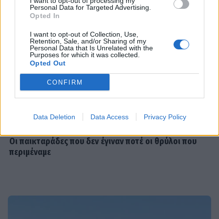
I want to opt-out of processing my
του-«Xωρίς εσένα, σαν να μην είναι
Personal Data for Targeted Advertising.
Opted In
γιορτές»
I want to opt-out of Collection, Use,
Retention, Sale, and/or Sharing of my
Personal Data that Is Unrelated with the
SHOWBIZ
Purposes for which it was collected.
Με μπικίνι στη Μύκονο η Δέσποινα
Opted Out
Μοιραράκη
CONFIRM
Data Deletion
Data Access
Privacy Policy
SHOWBIZ
Άννα Πρέλεβιτς: Με τις δίδυμες κόρες
Οι παικταράδες που δεν έγιναν ποτέ οι θρύλοι που
της στο σπίτι - Το όμορφο
περιμέναμε
στιγμιότυπο
SHOWBIZ
«Εκείνες… κι εγώ»: Η τρυφερή
ανάρτηση του Κώστα Καραφώτη με