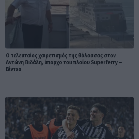
που να μην τον σκεφτώ»
SHOWBIZ
Βαλεντίνη Παπαδάκη: Η
εξομολόγηση για τον Σόμμερ:
«Ανησυχώ μήπως ξεχνάει πόσο...»
Ο τελευταίος χαιρετισμός της θάλασσας στον
Αντώνη Βιδάλη, ύπαρχο του πλοίου Superferry –
Βίντεο
HOLLYWOOD
Νικόλ Κίντμαν: Στη Μύκονο με τη Ζόε
Σαλντάνα
VIP LIFE
Μαρί Σαντάλ - Μαρία Ολυμπία Ντε
Γκρες: Βραδινή έξοδος στις Σπέτσες