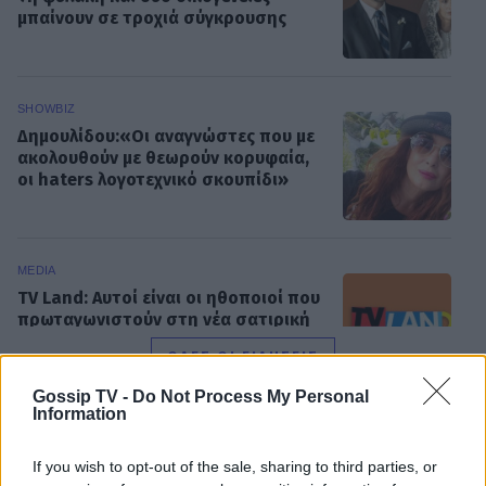
μπαίνουν σε τροχιά σύγκρουσης
SHOWBIZ
Δημουλίδου:«Οι αναγνώστες που με
ακολουθούν με θεωρούν κορυφαία,
οι haters λογοτεχνικό σκουπίδι»
MEDIA
TV Land: Αυτοί είναι οι ηθοποιοί που
πρωταγωνιστούν στη νέα σατιρική
κωμωδία της ΕΡΤ
ΟΛΕΣ ΟΙ ΕΙΔΗΣΕΙΣ
Gossip TV -
Do Not Process My Personal
Information
SHOWBIZ
Idra Kayne: Παίρνω τον όποιο φόβο
DPG NETWORK
If you wish to opt-out of the sale, sharing to third parties, or
και τον κάνω δύναμη