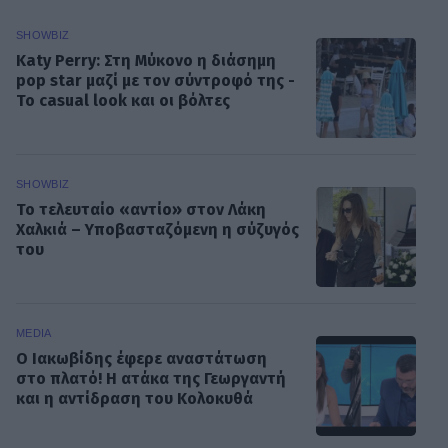
SHOWBIZ
Katy Perry: Στη Μύκονο η διάσημη
pop star μαζί με τον σύντροφό της -
Το casual look και οι βόλτες
SHOWBIZ
Το τελευταίο «αντίο» στον Λάκη
Χαλκιά – Υποβασταζόμενη η σύζυγός
του
MEDIA
Ο Ιακωβίδης έφερε αναστάτωση
στο πλατό! Η ατάκα της Γεωργαντή
και η αντίδραση του Κολοκυθά