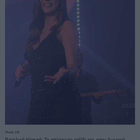
Photo 1/8
Βασιλική Νταντά: Το απίστευτο ταξίδι της στην Αμερική