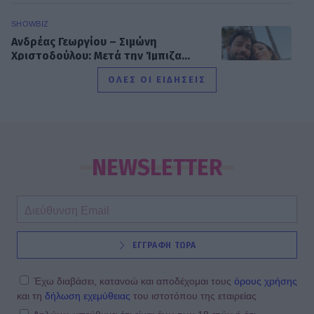
SHOWBIZ
Ανδρέας Γεωργίου – Σιμώνη
Χριστοδούλου: Μετά την Ίμπιζα...
υπέροχες στιγμές στο Μιλάνο!
ΟΛΕΣ ΟΙ ΕΙΔΗΣΕΙΣ
FASHION POLICE
Καλοντυμένες Vs Κακοντυμένες
NEWSLETTER
SHOWBIZ
ΕΓΓΡΑΦΗ ΤΩΡΑ
Golden Hour και χαμόγελα ευτυχίας
για Λιάγκα – Αντωνά – Aγκαλιά στο
νέο κοινό τους στιγμιότυπο
Έχω διαβάσει, κατανοώ και αποδέχομαι τους
όρους χρήσης
και τη
δήλωση εχεμύθειας
του ιστοτόπου της εταιρείας