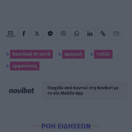
21
SHARES
Βασιλική Νταντά
Αμερική
ταξίδι
εμφανίσεις
Παιχνίδι από παντού στη Novibet με
το νέο Mobile App
ΡΟΗ ΕΙΔΗΣΕΩΝ