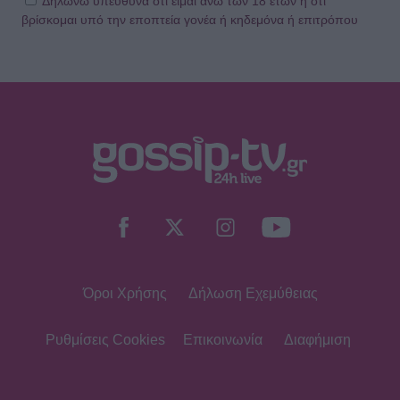
Δηλώνω υπεύθυνα ότι είμαι άνω των 18 ετών ή ότι
βρίσκομαι υπό την εποπτεία γονέα ή κηδεμόνα ή επιτρόπου
SHOWBIZ
Mελέτης Ηλίας: «Η εξουσία τρελαίνει
τον άνθρωπο, τον διαβρώνει. Πρέπει
να τη διαχειρίζεσαι σοφά»
SHOWBIZ
Μενεγάκη: Με βεντάλια στο χέρι και
summer look στο Φισκάρδο – Το
γεύμα με τον Μάκη & την παρέα της
Όροι Χρήσης
Δήλωση Εχεμύθειας
SHOWBIZ
Σκέτη σταρ! «Πες κάτι στο κοινό
σου ρε μαμά» - Το viral βίντεο της
Ρυθμίσεις Cookies
Επικοινωνία
Διαφήμιση
Θεοδωρίδου με την σικ μαμά της