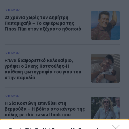
SHOWBIZ
22 χρόνια χωρίς τον Δημήτρη
Παπαμιχαήλ – Το αφιέρωμα της
Finos Film στον αξέχαστο ηθοποιό
SHOWBIZ
«Ένα διαφορετικό καλοκαίρι»,
γράφει ο Σάκης Κατσούλης-Η
απίθανη φωτογραφία του γιου του
στην παραλία
SHOWBIZ
Η Σία Κοσιώνη επενδύει στη
βερμούδα – Η βόλτα στο κέντρο της
πόλης με chic casual look που
ξεχώρισε