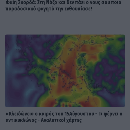
Φαίη Σκορδά: Στη Νάξο και δεν πάει ο νους σου ποιο
παραδοσιακό φαγητό την ενθουσίασε!
SHOWBIZ
Ιωάννα Μπούκη: «"Βασανίζω" τον
Αντώνη Σρόιτερ 15 καλοκαίρια»
SHOWBIZ
Κώστας Φραγκολιάς: Μια «κούκλα»
ξάπλωσε πάνω του στο κρεβάτι
SHOWBIZ
Κατερίνα Καινούργιου: Ένα τρυφερό
μήνυμα από την Πάρο
«Κλειδώνει» ο καιρός του 15Αύγουστου - Τι φέρνει ο
αντικυκλώνας - Αναλυτικοί χάρτες