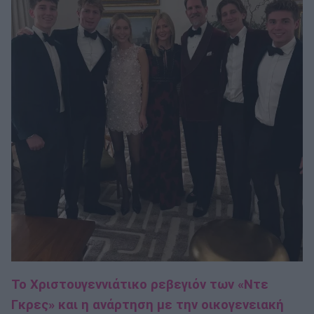
Το Χριστουγεννιάτικο ρεβεγιόν των «Ντε
Γκρες» και η ανάρτηση με την οικογενειακή