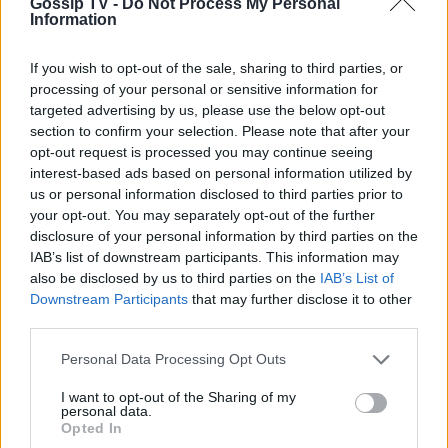
Gossip TV -
Do Not Process My Personal
Information
SHOWBIZ
Φαίη Σκορδά: Στη Νάξο και δεν πάει
If you wish to opt-out of the sale, sharing to third parties, or
ο νους σου ποιο παραδοσιακό
processing of your personal or sensitive information for
φαγητό την ενθουσίασε!
targeted advertising by us, please use the below opt-out
ΟΛΕΣ ΟΙ ΕΙΔΗΣΕΙΣ
section to confirm your selection. Please note that after your
opt-out request is processed you may continue seeing
interest-based ads based on personal information utilized by
SHOWBIZ
us or personal information disclosed to third parties prior to
Ελένη Μενεγάκη: Η viral εμφάνιση
DPG NETWORK
your opt-out. You may separately opt-out of the further
στο Φισκάρδο, το γεύμα με τον
disclosure of your personal information by third parties on the
Παντζόπουλο & η ανάρτηση στα
IAB’s list of downstream participants. This information may
social
also be disclosed by us to third parties on the
IAB’s List of
Downstream Participants
that may further disclose it to other
third parties.
SHOWBIZ
Τρυφερές αγκαλιές με τα παιδιά,
Personal Data Processing Opt Outs
stylish εμφανίσεις & ένας
απολαυστικός Αύγουστος για Νίκα -
I want to opt-out of the Sharing of my
personal data.
Αργυρό
Opted In