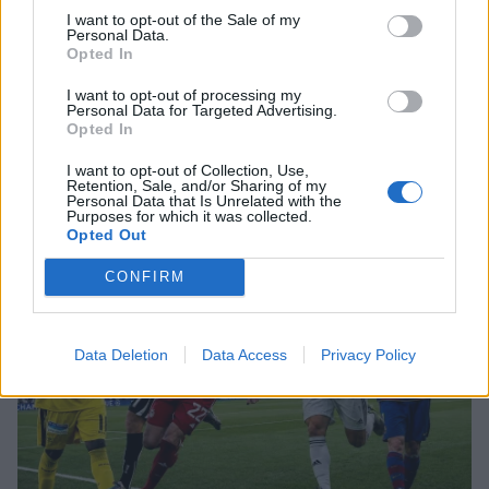
I want to opt-out of the Sale of my
Personal Data.
SHOWBIZ
Opted In
Ατύχημα στις διακοπές για τον Ιβάν
Σβιτάιλο – Η ακτινογραφία & το
I want to opt-out of processing my
μήνυμα: «Θα σηκωθώ πιο δυνατός»
Personal Data for Targeted Advertising.
Σέρρες: «Δεν ήταν μόνο η ταχύτητα» – Η ανάλυση
Opted In
πραγματογνώμονα για το σφοδρό δυστύχημα
I want to opt-out of Collection, Use,
Retention, Sale, and/or Sharing of my
Personal Data that Is Unrelated with the
SHOWBIZ
Purposes for which it was collected.
Βαρύ πένθος για τη συνεργάτιδα της
Opted Out
Καινούργιου, Μαρία Βλάχου – Το
μήνυμα της παρουσιάστριας
CONFIRM
Data Deletion
Data Access
Privacy Policy
SHOWBIZ
Λένα Παπαληγούρα για Άκη Πάντο:
«Ο γάμος μας είναι πολύ καλύτερος
απ’ ό,τι είχα φανταστεί»