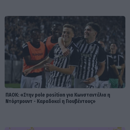
SHOWBIZ
Ντόρα Κουτροκόη: Στο Παρίσι με τον
έρωτα της ζωής της, τον γιο της
Κωνσταντίνο
SHOWBIZ
Δούκισσα Νομικού:Οικογενειακές
διακοπές από τη Μύκονο στον
επίγειο παράδεισο της Γαλλικής
Πολυνησίας
ΠΑΟΚ: «Στην pole position για Κωνσταντέλια η
Ντόρτμουντ - Καραδοκεί η Γιουβέντους»