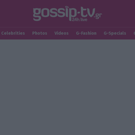
Celebrities
Photos
Videos
G-Fashion
G-Specials