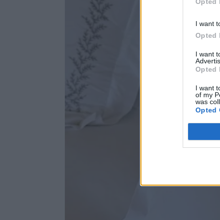
Opted 
I want t
Opted 
I want 
Advertis
Opted 
I want t
of my P
was col
Opted 