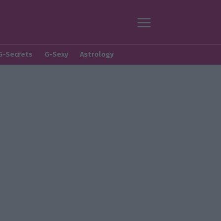
G-Secrets
G-Sexy
Astrology