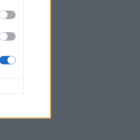
θεωρούν νεκρή και της
κλέβει τη ζωή! Η αδίστακτη
προδοσία της κολλητής της
EXODOS
Φωτοπούλου-
Ρουμελιώτη- Ντούρος: Το
χειμώνα στο θέατρο Άνεσις
SHOWBIZ
Μαίρη Αρώνη: Πώς η
απεργία πείνας την οδήγησε
στην κορυφή της Τέχνης της
MEDIA
Για Σένα - Νίκος
Πουρσανίδης: Θυσιάστηκε
για άλλων αμαρτήματα – Η
τραγική μοίρα του Μιχάλη