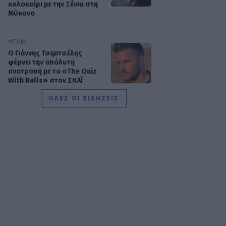
καλοκαίρι με την Ξένια στη
Μύκονο
MEDIA
Ο Γιάννης Τσιμιτσέλης
φέρνει την απόλυτη
ανατροπή με το «The Quiz
With Balls» στον ΣΚΑΪ
ΟΛΕΣ ΟΙ ΕΙΔΗΣΕΙΣ
SHOWBIZ
Γιάννης Στάνκογλου:
Φωτογραφία από το
παρελθόν με μακρύ μαλλί
και ροκ στιλ από τα νεανικά
του χρόνια
SHOWBIZ
Ιουλία Καλλιμάνη:
Επέστρεψε τα λουλούδια
στο κεφάλι θαμώνα που την
πέτυχε στο πρόσωπο