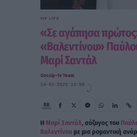
VIP LIFE
«Σε αγάπησα πρώτος»
«Βαλεντίνου» Παύλου 
Μαρί Σαντάλ
Gossip-tv Team
14-02-2025 19:09
88
SHARES
Η
Μαρί Σαντάλ
, σύζυγος του
Παύλο
Βαλεντίνου
με μια ρομαντική ανάρ