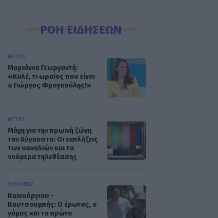
ΡΟΗ ΕΙΔΗΣΕΩΝ
MEDIA
Μαριάννα Γεωργαντή:
«Καλέ, τι ωραίος που είναι
ο Γιώργος Φραγκούλης!»
MEDIA
Μάχη για την πρωινή ζώνη
τον Αύγουστο: Οι εκπλήξεις
των καναλιών και τα
νούμερα τηλεθέασης
SHOWBIZ
Καινούργιου -
Κουτσουμπής: Ο έρωτας, ο
γάμος και το πρώτο