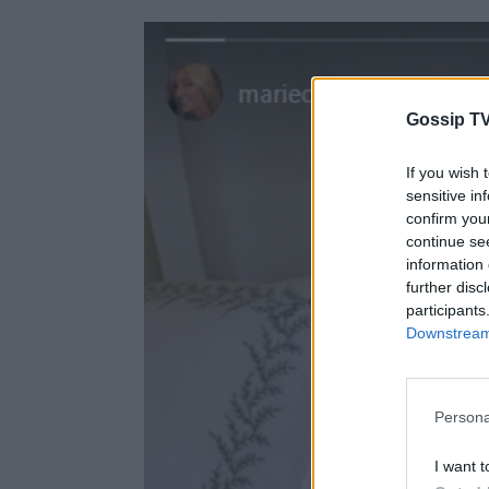
Gossip TV
If you wish 
sensitive in
confirm you
continue se
information 
further disc
participants
Downstream 
Persona
I want t