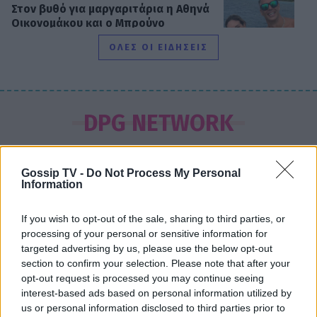
Στον βυθό για μαργαριτάρια η Αθηνά
Οικονομάκου και ο Μπρούνο
Τσερέλα - To βίντεο με την
ΟΛΕΣ ΟΙ ΕΙΔΗΣΕΙΣ
ανακάλυψη
SHOWBIZ
Ιωάννα Μπούκη: Οι ανέμελες ημέρες
DPG NETWORK
του Αυγούστου, τα απίθανα beach
looks & «χρέος» στις κόρες της
Gossip TV -
Do Not Process My Personal
Information
SHOWBIZ
Βαλέρια Χοψονίδου - Αντώνης
If you wish to opt-out of the sale, sharing to third parties, or
Βλωτιδέλλης: Βάφτισαν τον γιο τους!
processing of your personal or sensitive information for
Το όνομα και το πάρτι με φίλους
targeted advertising by us, please use the below opt-out
section to confirm your selection. Please note that after your
opt-out request is processed you may continue seeing
interest-based ads based on personal information utilized by
us or personal information disclosed to third parties prior to
SHOWBIZ