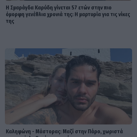
Λυδία Κονιόρδου: «Δεν νιώθω ότι
Η Σμαράγδα Καρύδη γίνεται 57 ετών στην πιο
έχω κάνει κάποια καριέρα»
όμορφη γενέθλια χρονιά της: Η μαρτυρία για τις νίκες
της
MEDIA
Για Σένα spoiler: Στους πέντε
δρόμους η Αλίκη - Της γυρίζουν όλοι
την πλάτη
SHOWBIZ
Η άγνωστη ιστορία πίσω από την
τολμηρή σκηνή της Ζωής Λάσκαρη
και του Αλέκου Αλεξανδράκη
Καληφώνη - Μάστορας: Μαζί στην Πάρο, χωριστά
MEDIA