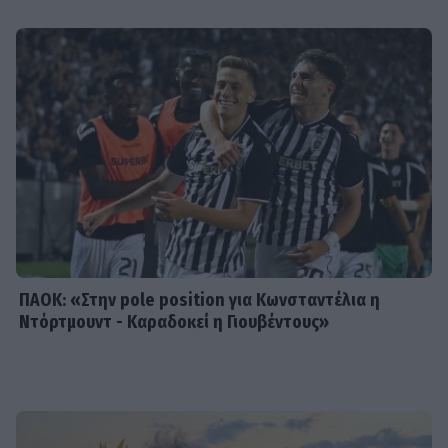
Γεράσιμος Γεννατάς: «Ζούμε σε μια
εποχή που ντροπιάζει το ανθρώπινο
πλάσμα»
SHOWBIZ
Μαρία Ηλιάκη: Το makeup των
διακοπών, η αμφιβολία & η
αντίδραση στην απάντηση του
Στέλιου Μανουσάκη
ΠΑΟΚ: «Στην pole position για Κωνσταντέλια η
Ντόρτμουντ - Καραδοκεί η Γιουβέντους»