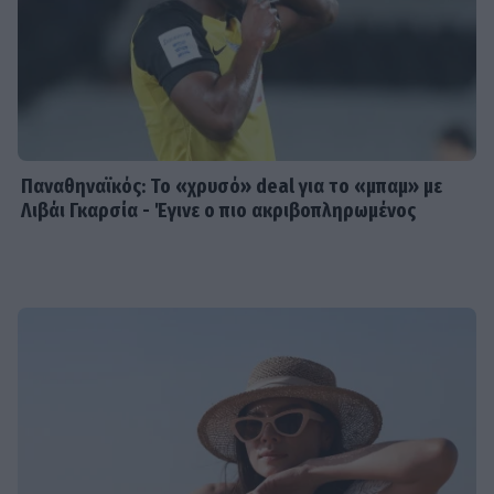
Παναθηναϊκός: Το «χρυσό» deal για το «μπαμ» με
Λιβάι Γκαρσία - Έγινε ο πιο ακριβοπληρωμένος