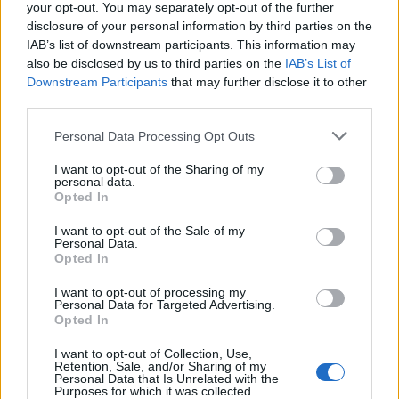
your opt-out. You may separately opt-out of the further
Τσουβέλας: Η σχέση με την Εύα και η
disclosure of your personal information by third parties on the
δημόσια υπεράσπισή της από τους
haters - «Θα το έκανα 500 φορές»
IAB’s list of downstream participants. This information may
Τραγωδία στην Πάρο: Ο μπάρμαν του beach bar
also be disclosed by us to third parties on the
IAB’s List of
βούτηξε για να σώσει τον 4χρονο που πνίγηκε στην
Downstream Participants
that may further disclose it to other
πισίνα
third parties.
SHOWBIZ
Personal Data Processing Opt Outs
Καληφώνη - Μάστορας: Μαζί στην
Πάρο, χωριστά στα social - Οι νέες
I want to opt-out of the Sharing of my
αναρτήσεις
personal data.
Opted In
I want to opt-out of the Sale of my
Personal Data.
SHOWBIZ
Opted In
Μελέτης Ηλίας: Τα δέκα χρόνια
ψυχοθεραπείας, τα πρωτοσέλιδα και
I want to opt-out of processing my
Personal Data for Targeted Advertising.
ο «τέλειος» γάμος
Opted In
I want to opt-out of Collection, Use,
Retention, Sale, and/or Sharing of my
Personal Data that Is Unrelated with the
GOSSIP SPECIALS
Purposes for which it was collected.