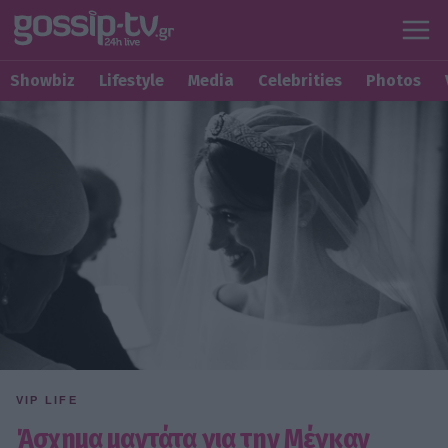
Showbiz
Lifestyle
Media
Celebrities
Photos
VIP LIFE
Άσχημα μαντάτα για την Μέγκαν