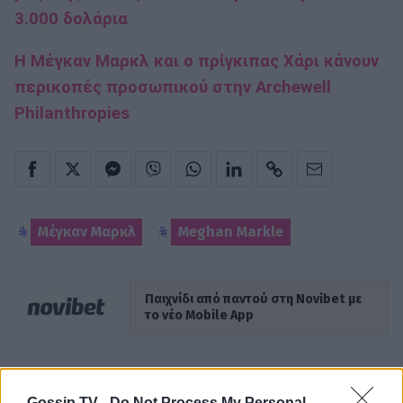
3.000 δολάρια
Η Μέγκαν Μαρκλ και ο πρίγκιπας Χάρι κάνουν
περικοπές προσωπικού στην Archewell
Philanthropies
Μέγκαν Μαρκλ
Meghan Markle
Παιχνίδι από παντού στη Novibet με
το νέο Mobile App
Gossip TV -
Do Not Process My Personal