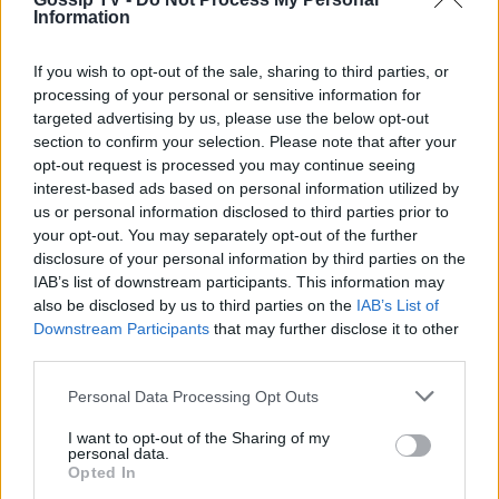
ΡΟΗ ΕΙΔΗΣΕΩΝ
Information
If you wish to opt-out of the sale, sharing to third parties, or
SHOWBIZ
processing of your personal or sensitive information for
Μάντυ Λάμπου: Πώς είναι και πού
targeted advertising by us, please use the below opt-out
βρίσκεται σήμερα η πρώτη
section to confirm your selection. Please note that after your
παρουσιάστρια του «Ok» στο MAD
opt-out request is processed you may continue seeing
interest-based ads based on personal information utilized by
us or personal information disclosed to third parties prior to
your opt-out. You may separately opt-out of the further
SHOWBIZ
disclosure of your personal information by third parties on the
Ρίκα Διαλυνά: Η διεθνής Ελληνίδα
IAB’s list of downstream participants. This information may
που κατέκτησε τα πλατό, τα
also be disclosed by us to third parties on the
IAB’s List of
καλλιστεία και τις καρδιές μας
Downstream Participants
that may further disclose it to other
third parties.
Personal Data Processing Opt Outs
GOSSIP SPECIALS
8 Αυγούστου 2017: Σαν σήμερα
I want to opt-out of the Sharing of my
personal data.
σίγησε η βελούδινη φωνή της
Opted In
Αρλέτας