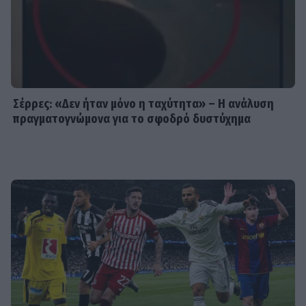
SHOWBIZ
Χριστίνα Τσάφου: «Η Μαριλού θα
είναι πάντα οικογένειά μου»
Σέρρες: «Δεν ήταν μόνο η ταχύτητα» – Η ανάλυση
πραγματογνώμονα για το σφοδρό δυστύχημα
SHOWBIZ
Daphne Lawrence: «Το πρώτο μου
τραγούδι το έγραψα όταν πήγαινα Ε’
Δημοτικού¬
MEDIA
Μπαμπά σ’ αγαπώ - Ελένη Σακκά: Η
Μαίρη δεν λειτουργεί συνειδητά για
να δημιουργεί χάος