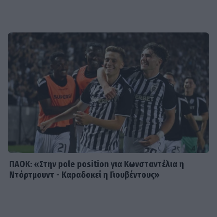
SHOWBIZ
Μιχόπουλος: Η ξεχωριστή ανάρτηση
της Ευριπίδου για τα γενέθλιά του
είναι γεμάτη κοινές στιγμές τους
SHOWBIZ
Συγκλονίζει η δημοσιογράφος
Ιωάννα Κουλούρη: Αναγκάστηκαν να
με δέσουν για να μη βλάψω τον
εαυτό μου
ΠΑΟΚ: «Στην pole position για Κωνσταντέλια η
Ντόρτμουντ - Καραδοκεί η Γιουβέντους»