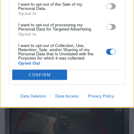
I want to opt-out of the Sale of my
Personal Data.
Opted In
MEDIA
I want to opt-out of processing my
Γιώργος Κουβαράς: «Θα παραμείνω
Personal Data for Targeted Advertising.
δημοσιογράφος που τραγουδάει...» -
Opted In
Η συνεργασία με τον Σαββιδάκη
ΟΛΕΣ ΟΙ ΕΙΔΗΣΕΙΣ
I want to opt-out of Collection, Use,
Retention, Sale, and/or Sharing of my
Personal Data that Is Unrelated with the
Purposes for which it was collected.
Opted Out
SHOWBIZ
Ειρήνη Νικολοπούλου: «Το Tik Tok
DPG NETWORK
CONFIRM
έχει γίνει το σόου όλου του
πλανήτη»
Data Deletion
Data Access
Privacy Policy
HOLLYWOOD
Σακίρα: Αυτές είναι οι 7 τροφές που
την κρατούν «αγέραστη» στα 49
της