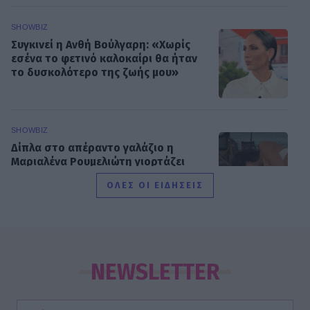
SHOWBIZ
Συγκινεί η Ανθή Βούλγαρη: «Χωρίς
εσένα το φετινό καλοκαίρι θα ήταν
το δυσκολότερο της ζωής μου»
SHOWBIZ
Δίπλα στο απέραντο γαλάζιο η
Μαριαλένα Ρουμελιώτη γιορτάζει
τους δυο πρώτους μήνες με τον γιο
ΟΛΕΣ ΟΙ ΕΙΔΗΣΕΙΣ
της
SHOWBIZ
«Μια γοργόνα στην Κρήτη» -
Αποθεώθηκε η Παπουτσάκη!
NEWSLETTER
Μαγνήτισε τα βλέμματα με το
καλλίγραμμο κορμί της