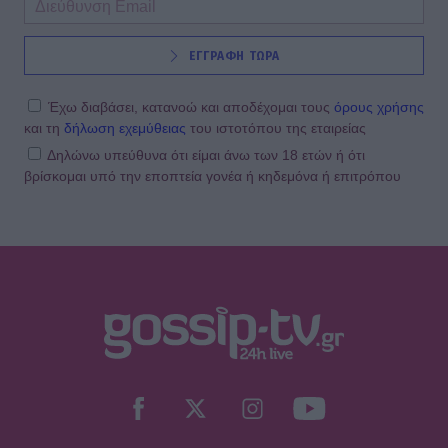
SHOWBIZ
ΕΓΓΡΑΦΗ ΤΩΡΑ
Γαστρονομικό στιγμιότυπο από...
Κρήτη! Η Σίσσυ Χρηστίδου
απολαμβάνει τις γεύσεις του νησιού
Έχω διαβάσει, κατανοώ και αποδέχομαι τους
όρους χρήσης
και τη
δήλωση εχεμύθειας
του ιστοτόπου της εταιρείας
Δηλώνω υπεύθυνα ότι είμαι άνω των 18 ετών ή ότι
βρίσκομαι υπό την εποπτεία γονέα ή κηδεμόνα ή επιτρόπου
SHOWBIZ
Η «πραγματική πολυτέλεια» της
Βαλαβάνη μέσα από το πιο
ξεχωριστό summer καρουζέλ
φωτογραφιών
SHOWBIZ
Μιχόπουλος: Η ξεχωριστή ανάρτηση
της Ευριπίδου για τα γενέθλιά του
είναι γεμάτη κοινές στιγμές τους