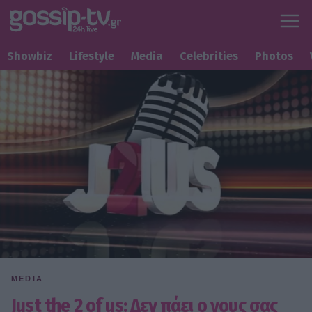
Showbiz
Lifestyle
Media
Celebrities
Photos
MEDIA
Just the 2 of us: Δεν πάει ο νους σας