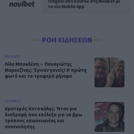
Παιχνίδι από παντού στη Novibet με
το νέο Mobile App
ΡΟΗ ΕΙΔΗΣΕΩΝ
SHOWBIZ
Λίλα Μπακλέση – Παναγιώτης
Μαρκεζίνης: Έγιναν γονείς! Η πρώτη
φωτό και το τρυφερό μήνυμα
SHOWBIZ
Κρατερός Κατσούλης: Ήταν μια
διαδρομή που επέλεξα για να βρω
τρόπους επικοινωνίας και
συνεννόησης