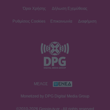
Όροι Χρήσης
Δήλωση Εχεμύθειας
SHOWBIZ
Συγκλονίζει η δημοσιογράφος
Ιωάννα Κουλούρη: Αναγκάστηκαν να
Ρυθμίσεις Cookies
Επικοινωνία
Διαφήμιση
με δέσουν για να μη βλάψω τον
εαυτό μου
SHOWBIZ
Κίμωλος όπως όνειρο! Το ειδυλλιακό
καλοκαίρι Σωτηροπούλου - Κωστή
Μαραβέγια μέσα από εικονές
MEDIA
ΜΕΛΟΣ
ALPHA: ΡΙΦΙΦΙ του Σωτήρη
Τσαφούλια σε Α’ τηλεοπτική
Monetized by DPG Digital Media Group
προβολή - Η επίσημη ανακοίνωση
©2010-2026 Gossip-tv.gr - All rights reserved