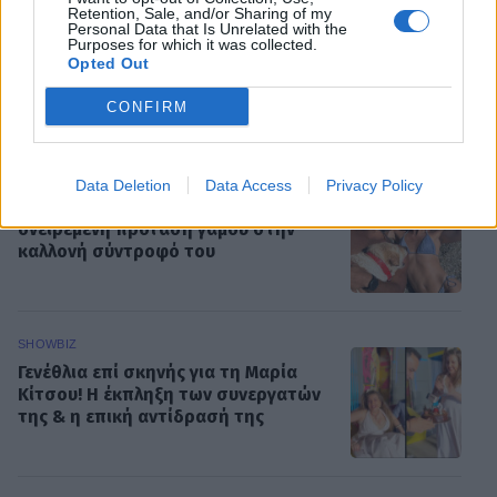
Retention, Sale, and/or Sharing of my
Personal Data that Is Unrelated with the
Purposes for which it was collected.
Opted Out
CONFIRM
ΡΟΗ ΕΙΔΗΣΕΩΝ
SHOWBIZ
Data Deletion
Data Access
Privacy Policy
Survivor – O Μάνος Μαλλιαρός έκανε
ονειρεμένη πρόταση γάμου στην
καλλονή σύντροφό του
SHOWBIZ
Γενέθλια επί σκηνής για τη Μαρία
Κίτσου! Η έκπληξη των συνεργατών
της & η επική αντίδρασή της