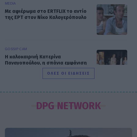
MEDIA
Με αφιέρωμα στο ERTFLIX το αντίο
της ΕΡΤ στον Νίκο Καλογερόπουλο
GOSSIP CAM
Η καλοκαιρινή Κατερίνα
Παναγοπούλου, η σπάνια εμφάνιση
της Σουλιώτη και το Θηρίο με την
ΟΛΕΣ ΟΙ ΕΙΔΗΣΕΙΣ
κόρη του
SHOWBIZ
Άγγελος Λάτσιος: Η διαφορετική
DPG NETWORK
καλοκαιρινή εικόνα από την Άνδρο
μέσα στο μποστάνι