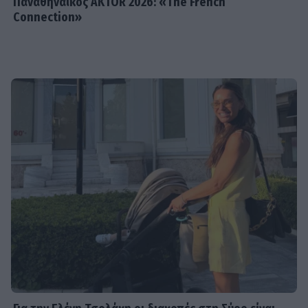
Παναθηναϊκός AKTOR 2026: «The French
Connection»