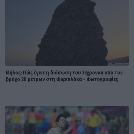
SHOWBIZ
Ξετρελαμένη η Μπακλέση:
«Τρώγεται αυτή η πατούσα;» - Η
πρώτη φωτογραφία από το
μαιευτήριο!
MEDIA
Ντέρτι: Έρχεται στο νέο πρόγραμμα
του Ant1 - Πώς ξεδιπλώνεται η
ιστορία της Στέλλας & της Ξένιας
Μήλος: Πώς έγινε η διάσωση του 33χρονου από τον
βράχο 20 μέτρων στη Φυριπλάκα - Φωτογραφίες
SHOWBIZ
Τα smart σύνολα της Σταματίνας
Τσιμτσιλή φοριούνται από το πρωί
έως το βράδυ στο νησί!