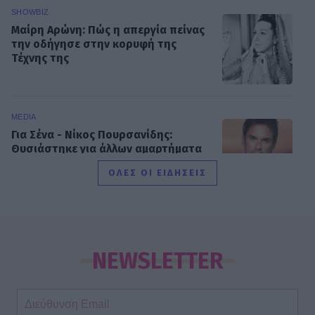
SHOWBIZ
Μαίρη Αρώνη: Πώς η απεργία πείνας
την οδήγησε στην κορυφή της
Τέχνης της
MEDIA
Για Σένα - Νίκος Πουρσανίδης:
Θυσιάστηκε για άλλων αμαρτήματα
– Η τραγική μοίρα του Μιχάλη
ΟΛΕΣ ΟΙ ΕΙΔΗΣΕΙΣ
MEDIA
Σταματίνα Τσιμτσιλή: «Πρέπει να
αφουγκράζεσαι τι θέλουν και τι
NEWSLETTER
ψάχνουν οι τηλεθεατές»