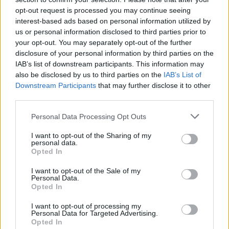
διαφορετικά. Εμείς δεν είμαστε η γενιά της
opt-out request is processed you may continue seeing
interest-based ads based on personal information utilized by
τηλεόρασης με τα χρυσά συμβόλαια», λέει
us or personal information disclosed to third parties prior to
τονίζοντας πως ο μισθός δεν πάει ανάλογα με
your opt-out. You may separately opt-out of the further
disclosure of your personal information by third parties on the
το make up. «Οι τωρινοί μισθοί της τηλεόρασης
IAB’s list of downstream participants. This information may
πλησιάζουν τα 800 ευρώ. Το ότι εμείς
also be disclosed by us to third parties on the
IAB’s List of
φτιάχνουμε μαλλί και βαφόμαστε πρωί πρωί για
Downstream Participants
that may further disclose it to other
third parties.
να πάμε στη δουλειά μας δεν σημαίνει κάτι. Δεν
πάει ανάλογα ο μισθός με το make-up».
Personal Data Processing Opt Outs
I want to opt-out of the Sharing of my
personal data.
Opted In
I want to opt-out of the Sale of my
Personal Data.
Κατερίνα Ζαρίφη
μισθός
Opted In
I want to opt-out of processing my
Personal Data for Targeted Advertising.
Παιχνίδι από παντού στη Novibet με
Opted In