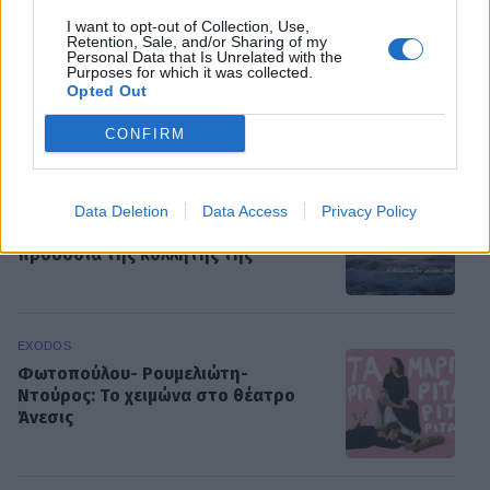
το νέο Mobile App
I want to opt-out of Collection, Use,
Retention, Sale, and/or Sharing of my
Personal Data that Is Unrelated with the
Purposes for which it was collected.
Opted Out
ΡΟΗ ΕΙΔΗΣΕΩΝ
CONFIRM
MEDIA
Σπιλιάδες Spoiler: Τη θεωρούν νεκρή
Data Deletion
Data Access
Privacy Policy
και της κλέβει τη ζωή! Η αδίστακτη
προδοσία της κολλητής της
EXODOS
Φωτοπούλου- Ρουμελιώτη-
Ντούρος: Το χειμώνα στο θέατρο
Άνεσις