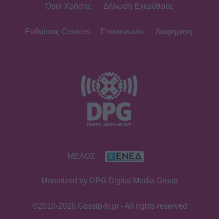
Όροι Χρήσης
Δήλωση Εχεμύθειας
MEDIA
Φόνοι στο Καμπαναριό: Μένη
Κωνσταντινίδου, Λυδία Τζανουδάκη
Ρυθμίσεις Cookies
Επικοινωνία
Διαφήμιση
και Άννη Θεοχάρη επιστρέφουν
SHOWBIZ
Από Κεφαλονιά... Σαντορίνη! Η φωτό
της Καλομοίρας με την οικογένειά
της
SHOWBIZ
ΜΕΛΟΣ
«Τον είδα μπροστά μου, λαμπερό…»
- Πώς η Αγγελική Ηλιάδη είδε τον
Monetized by DPG Digital Media Group
Χριστό και έζησε το θαύμα
©2010-2026 Gossip-tv.gr - All rights reserved