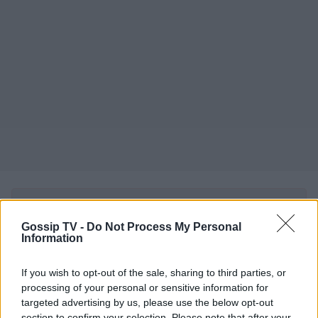
Δες περισσότερα άρθρα του Gossip TV όταν αναζητάς
ειδήσεις στην Google
Gossip TV -
Do Not Process My Personal
Information
Προσθήκη ως προτιμώμενη πηγή
στα αποτελέσματα Google
If you wish to opt-out of the sale, sharing to third parties, or
processing of your personal or sensitive information for
targeted advertising by us, please use the below opt-out
«Αυτή την εποχή, κάθε δουλειά τη μετράς
section to confirm your selection. Please note that after your