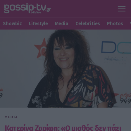
Showbiz
Lifestyle
Media
Celebrities
Photos
MEDIA
Κατερίνα Ζαρίφη: «Ο μισθός δεν πάει