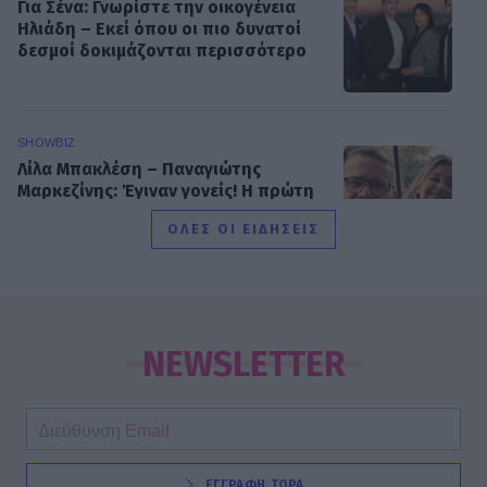
Για Σένα: Γνωρίστε την οικογένεια
Ηλιάδη – Εκεί όπου οι πιο δυνατοί
δεσμοί δοκιμάζονται περισσότερο
SHOWBIZ
Λίλα Μπακλέση – Παναγιώτης
Μαρκεζίνης: Έγιναν γονείς! Η πρώτη
φωτό και το τρυφερό μήνυμα
ΟΛΕΣ ΟΙ ΕΙΔΗΣΕΙΣ
SHOWBIZ
Κρατερός Κατσούλης: Ήταν μια
διαδρομή που επέλεξα για να βρω
NEWSLETTER
τρόπους επικοινωνίας και
συνεννόησης
SHOWBIZ
ΕΓΓΡΑΦΗ ΤΩΡΑ