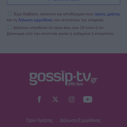
Συγκινεί η Ανθή Βούλγαρη: «Χωρίς
εσένα το φετινό καλοκαίρι θα ήταν
το δυσκολότερο της ζωής μου»
Έχω διαβάσει, κατανοώ και αποδέχομαι τους
όρους χρήσης
και τη
δήλωση εχεμύθειας
του ιστοτόπου της εταιρείας
Δηλώνω υπεύθυνα ότι είμαι άνω των 18 ετών ή ότι
βρίσκομαι υπό την εποπτεία γονέα ή κηδεμόνα ή επιτρόπου
SHOWBIZ
Δίπλα στο απέραντο γαλάζιο η
Μαριαλένα Ρουμελιώτη γιορτάζει
τους δυο πρώτους μήνες με τον γιο
της
SHOWBIZ
«Μια γοργόνα στην Κρήτη» -
Αποθεώθηκε η Παπουτσάκη!
Μαγνήτισε τα βλέμματα με το
καλλίγραμμο κορμί της
Όροι Χρήσης
Δήλωση Εχεμύθειας
SHOWBIZ