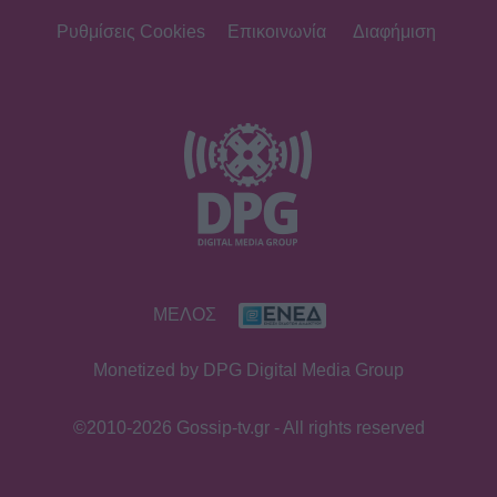
Γαστρονομικό στιγμιότυπο από...
Κρήτη! Η Σίσσυ Χρηστίδου
Ρυθμίσεις Cookies
Επικοινωνία
Διαφήμιση
απολαμβάνει τις γεύσεις του νησιού
SHOWBIZ
Η «πραγματική πολυτέλεια» της
Βαλαβάνη μέσα από το πιο
ξεχωριστό summer καρουζέλ
φωτογραφιών
SHOWBIZ
ΜΕΛΟΣ
Μιχόπουλος: Η ξεχωριστή ανάρτηση
της Ευριπίδου για τα γενέθλιά του
Monetized by DPG Digital Media Group
είναι γεμάτη κοινές στιγμές τους
©2010-2026 Gossip-tv.gr - All rights reserved
SHOWBIZ