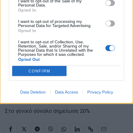
I want to opt-out of the Sale of my
Personal Data.
Opted In
I want to opt-out of processing my
Personal Data for Targeted Advertising.
Opted In
I want to opt-out of Collection, Use,
Retention, Sale, and/or Sharing of my
Personal Data that Is Unrelated with the
Αναλυτικά τα νούμερα τηλεθέασης:
Purposes for which it was collected.
Opted Out
Στους άντρες 25-54: 33,8%
CONFIRM
18-54: 24,5%
Data Deletion
Data Access
Privacy Policy
Και στις γυναίκες 25-54: 15,8%
Στο γενικό σύνολο σημείωσε 20%