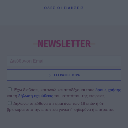
φωτό και το τρυφερό μήνυμα
ΟΛΕΣ ΟΙ ΕΙΔΗΣΕΙΣ
SHOWBIZ
Κρατερός Κατσούλης: Ήταν μια
διαδρομή που επέλεξα για να βρω
NEWSLETTER
τρόπους επικοινωνίας και
συνεννόησης
SHOWBIZ
ΕΓΓΡΑΦΗ ΤΩΡΑ
Συγκινεί η Ανθή Βούλγαρη: «Χωρίς
εσένα το φετινό καλοκαίρι θα ήταν
το δυσκολότερο της ζωής μου»
Έχω διαβάσει, κατανοώ και αποδέχομαι τους
όρους χρήσης
και τη
δήλωση εχεμύθειας
του ιστοτόπου της εταιρείας
Δηλώνω υπεύθυνα ότι είμαι άνω των 18 ετών ή ότι
βρίσκομαι υπό την εποπτεία γονέα ή κηδεμόνα ή επιτρόπου
SHOWBIZ
Δίπλα στο απέραντο γαλάζιο η
Μαριαλένα Ρουμελιώτη γιορτάζει