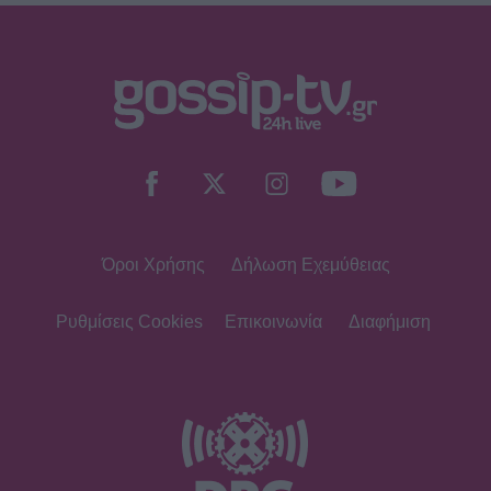
τους δυο πρώτους μήνες με τον γιο
της
SHOWBIZ
«Μια γοργόνα στην Κρήτη» -
Αποθεώθηκε η Παπουτσάκη!
Μαγνήτισε τα βλέμματα με το
καλλίγραμμο κορμί της
Όροι Χρήσης
Δήλωση Εχεμύθειας
SHOWBIZ
Γαστρονομικό στιγμιότυπο από...
Κρήτη! Η Σίσσυ Χρηστίδου
Ρυθμίσεις Cookies
Επικοινωνία
Διαφήμιση
απολαμβάνει τις γεύσεις του νησιού
SHOWBIZ
Η «πραγματική πολυτέλεια» της
Βαλαβάνη μέσα από το πιο