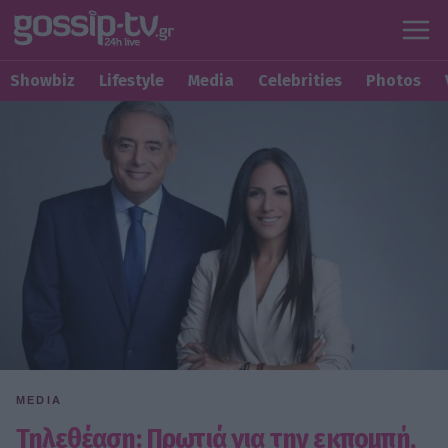
Showbiz
Lifestyle
Media
Celebrities
Photos
MEDIA
Τηλεθέαση: Πρωτιά για την εκπομπή,