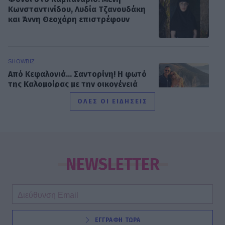
Κωνσταντινίδου, Λυδία Τζανουδάκη
και Άννη Θεοχάρη επιστρέφουν
SHOWBIZ
Από Κεφαλονιά... Σαντορίνη! Η φωτό
της Καλομοίρας με την οικογένειά
της
ΟΛΕΣ ΟΙ ΕΙΔΗΣΕΙΣ
SHOWBIZ
«Τον είδα μπροστά μου, λαμπερό…»
- Πώς η Αγγελική Ηλιάδη είδε τον
NEWSLETTER
Χριστό και έζησε το θαύμα
SHOWBIZ
ΕΓΓΡΑΦΗ ΤΩΡΑ
Ξέσπασε η Ναταλί Κάκκαβα: «Πόσο