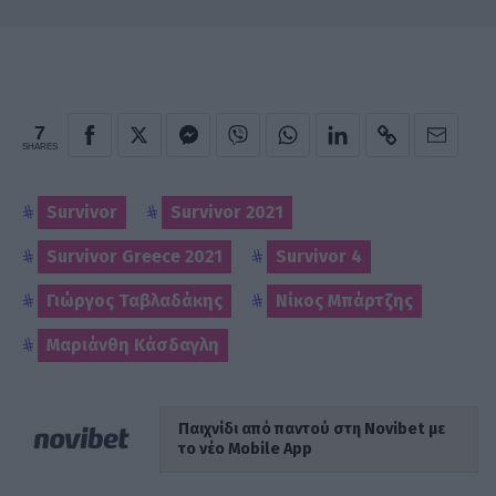
7
SHARES
Survivor
Survivor 2021
Survivor Greece 2021
Survivor 4
Γιώργος Ταβλαδάκης
Νίκος Μπάρτζης
Μαριάνθη Κάσδαγλη
Παιχνίδι από παντού στη Novibet με
το νέο Mobile App