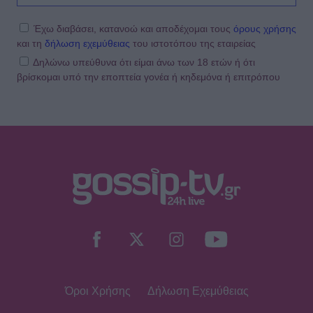
ενοχλητικοί μπορείτε να γίνετε;»
Έχω διαβάσει, κατανοώ και αποδέχομαι τους
όρους χρήσης
και τη
δήλωση εχεμύθειας
του ιστοτόπου της εταιρείας
Δηλώνω υπεύθυνα ότι είμαι άνω των 18 ετών ή ότι
βρίσκομαι υπό την εποπτεία γονέα ή κηδεμόνα ή επιτρόπου
SHOWBIZ
Τροχαίο ατύχημα για τον Mike
SHOWBIZ
Από την εκκλησία στην ξαπλώστρα:
Η εντυπωσιακή πόζα της
Καινούργιου με μαγιό και το
προσκύνημα
Όροι Χρήσης
Δήλωση Εχεμύθειας
MEDIA
Πίσω από τις γραμμές: Η ημερομηνία