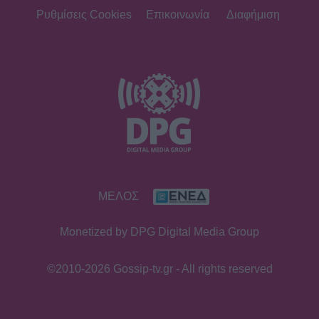
της πρεμιέρας
Ρυθμίσεις Cookies
Επικοινωνία
Διαφήμιση
SHOWBIZ
Κρατερός Κατσούλης: «Δεν υπάρχει
πολύς χρόνος για προσωπική ζωή»
SHOWBIZ
ΜΕΛΟΣ
Ρουμελιώτη: Δεν σταματά να
γκρινιάζει ο γιος της - Η ανάρτηση
Monetized by DPG Digital Media Group
και οι απορίες της νέας μαμάς
©2010-2026 Gossip-tv.gr - All rights reserved
HOLLYWOOD
Αντόνιο Μπαντέρας: Η καρδιακή