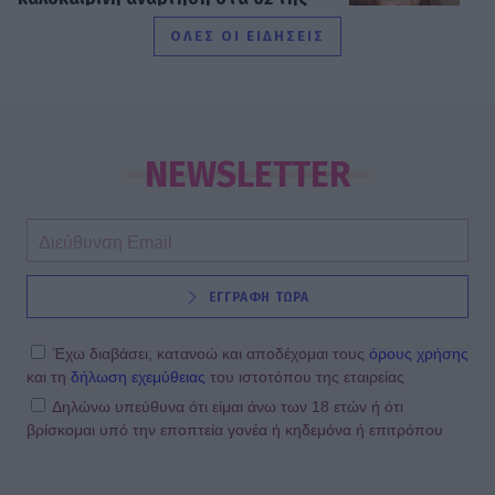
και η εξομολόγηση για τη ζωή της
ΟΛΕΣ ΟΙ ΕΙΔΗΣΕΙΣ
SHOWBIZ
Άννα Μπεζάν: Οι άκρως τρυφερές
στιγμές στη Μύκονο αγκαλιά με την
NEWSLETTER
κόρη της και η πρόταση γάμου
SHOWBIZ
ΕΓΓΡΑΦΗ ΤΩΡΑ
Ελένη Ράντου: Συγκινεί το ύστατο
χαίρε στον Νίκο Καλογερόπουλο
-«Ευγνώμων που σε γνώρισα»
Έχω διαβάσει, κατανοώ και αποδέχομαι τους
όρους χρήσης
και τη
δήλωση εχεμύθειας
του ιστοτόπου της εταιρείας
Δηλώνω υπεύθυνα ότι είμαι άνω των 18 ετών ή ότι
βρίσκομαι υπό την εποπτεία γονέα ή κηδεμόνα ή επιτρόπου
SHOWBIZ
Εριέττα Μανούρη: Η σπάνια
φωτογραφία με μπικίνι – Summer