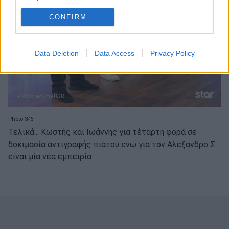
CONFIRM
Data Deletion
Data Access
Privacy Policy
Photo 3/6
Τελικά... Κωστής και Ιωάννης για τέταρτη φορά σε
δοκιμασία αντιγραφής πιάτου ενώ για τον Αλέξανδρο Σ.
είναι μία νέα εμπειρία.