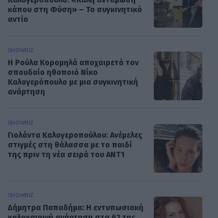
κάπου στη Φύση» – Το συγκινητικό
αντίο
SHOWBIZ
Η Ρούλα Κορομηλά αποχαιρετά τον
σπουδαίο ηθοποιό Νίκο
Καλογερόπουλο με μια συγκινητική
ανάρτηση
SHOWBIZ
Γιολάντα Καλογεροπούλου: Ανέμελες
στιγμές στη θάλασσα με το παιδί
της πριν τη νέα σειρά του ΑΝΤ1
SHOWBIZ
Δήμητρα Παπαδήμα: Η εντυπωσιακή
καλοκαιρινή ανάρτηση στα 62 της