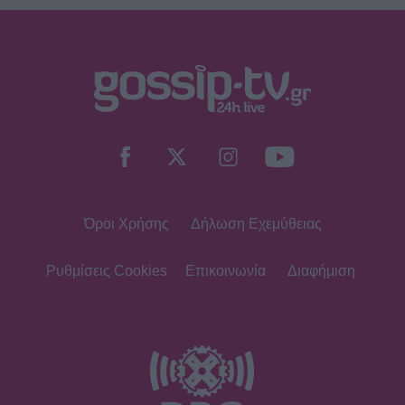
πόζες με κόκκινο μαγιό
SHOWBIZ
Άννα Βίσση: Πάντα ένα βήμα
μπροστά με το πιο κλασσικό
καλοκαιρινό αξεσουάρ!
Όροι Χρήσης
Δήλωση Εχεμύθειας
MEDIA
Οι νέες σειράς του Alpha για τη
σεζόν 2026-2027- Δράμα, γέλιο,
Ρυθμίσεις Cookies
Επικοινωνία
Διαφήμιση
έρωτες
SHOWBIZ
Σταματίνα Τσιμτσιλή: Το καλοκαίρι
δεν θα φορέσω ποτέ make up, δεν