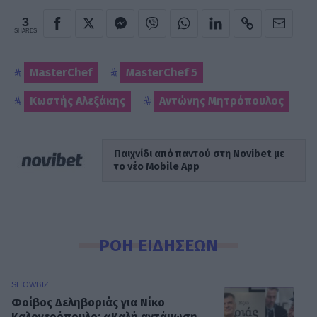
3
SHARES
MasterChef
MasterChef 5
Κωστής Αλεξάκης
Αντώνης Μητρόπουλος
Παιχνίδι από παντού στη Novibet με
το νέο Mobile App
ΡΟΗ ΕΙΔΗΣΕΩΝ
SHOWBIZ
Φοίβος Δεληβοριάς για Νίκο
Καλογερόπουλο: «Καλή αντάμωση