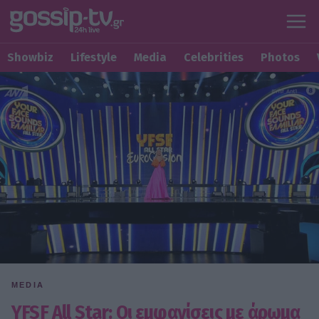
Showbiz
Lifestyle
Media
Celebrities
Photos
MEDIA
YFSF All Star: Oι εμφανίσεις με άρωμα