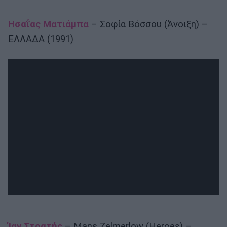
Ησαΐας Ματιάμπα
– Σοφία Βόσσου (Άνοιξη) –
ΕΛΛΑΔΑ (1991)
Ίαν Στρατής
– Mans Zelmerlow (Heroes) –