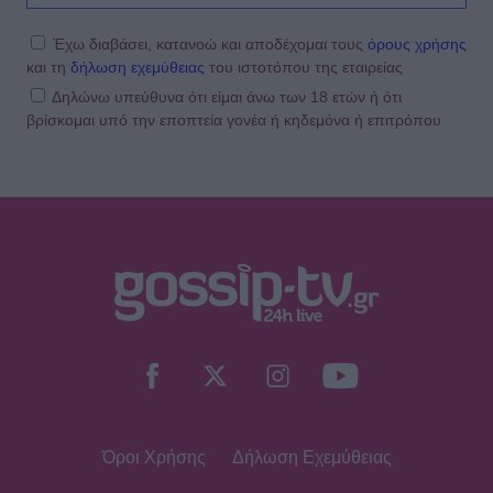
Πάρο, χωριστά στα social - Οι νέες
αναρτήσεις
Έχω διαβάσει, κατανοώ και αποδέχομαι τους
όρους χρήσης
και τη
δήλωση εχεμύθειας
του ιστοτόπου της εταιρείας
Δηλώνω υπεύθυνα ότι είμαι άνω των 18 ετών ή ότι
βρίσκομαι υπό την εποπτεία γονέα ή κηδεμόνα ή επιτρόπου
SHOWBIZ
Μελέτης Ηλίας: Τα δέκα χρόνια
ψυχοθεραπείας, τα πρωτοσέλιδα και
ο «τέλειος» γάμος
GOSSIP SPECIALS
Σας μοιάζει η Σμαράγδα Καρύδη για
57 ετών; Και όμως! Τόσα κεράκια θα
έχει η τούρτα της σήμερα!
Όροι Χρήσης
Δήλωση Εχεμύθειας
SHOWBIZ
Καλομοίρα: «Όταν κάνω δίαιτα, το