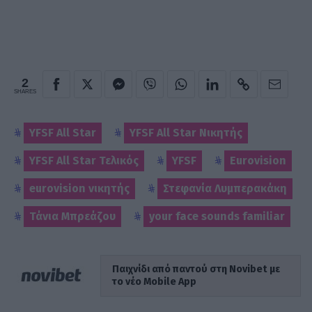
2
SHARES
YFSF All Star
YFSF All Star Νικητής
YFSF All Star Τελικός
YFSF
Eurovision
eurovision νικητής
Στεφανία Λυμπερακάκη
Τάνια Μπρεάζου
your face sounds familiar
Παιχνίδι από παντού στη Novibet με
το νέο Mobile App