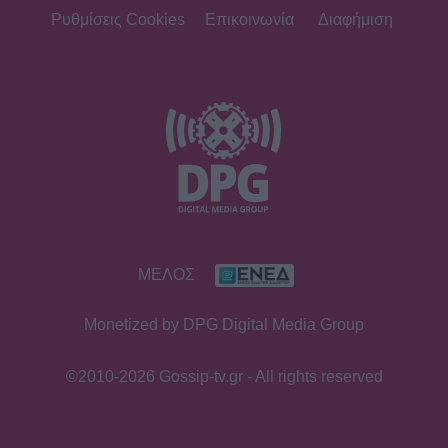
πρώτο πράγμα που κάνω...» - Δες
Ρυθμίσεις Cookies
Επικοινωνία
Διαφήμιση
αναλυτικά τη συνταγή που
μοιράστηκε
MEDIA
Κανακαρά: Τι σημαίνει ο τίτλος της
νέας σειράς του Mega - Το ιδιαίτερο
έθιμο της Καρπάθου
SHOWBIZ
ΜΕΛΟΣ
Λυδία Κονιόρδου: «Δεν νιώθω ότι
έχω κάνει κάποια καριέρα»
Monetized by DPG Digital Media Group
©2010-2026 Gossip-tv.gr - All rights reserved
MEDIA
Για Σένα spoiler: Στους πέντε