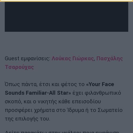
Guest εμφανίσεις:
Λούκας Γιώρκας
,
Πασχάλης
Τσαρούχας
Όπως πάντα, έτσι και φέτος το
«Your Face
Sounds Familiar-All Star»
έχει φιλανθρωπικό
σκοπό, και ο νικητής κάθε επεισοδίου
προσφέρει χρήματα στο Ίδρυμα ή το Σωματείο
της επιλογής του.
Δείτε παρακάτω στην γκάλερι ποια εμφάνιση