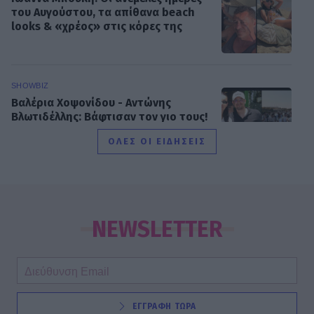
του Αυγούστου, τα απίθανα beach
looks & «χρέος» στις κόρες της
SHOWBIZ
Βαλέρια Χοψονίδου - Αντώνης
Βλωτιδέλλης: Βάφτισαν τον γιο τους!
Το όνομα και το πάρτι με φίλους
ΟΛΕΣ ΟΙ ΕΙΔΗΣΕΙΣ
SHOWBIZ
Τσουβέλας: Η σχέση με την Εύα και η
δημόσια υπεράσπισή της από τους
NEWSLETTER
haters - «Θα το έκανα 500 φορές»
SHOWBIZ
ΕΓΓΡΑΦΗ ΤΩΡΑ
Καληφώνη - Μάστορας: Μαζί στην