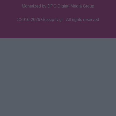
επεισόδια και guest εμφανίσεις!
Monetized by DPG Digital Media Group
Ποιους θα δούμε στα πρώτα
επεισόδια
©2010-2026 Gossip-tv.gr - All rights reserved
HOLLYWOOD
Hailey Bieber: Τέλος το Pilates – Η
νέα προπόνηση για τέλειους
γλουτούς
SHOWBIZ
Dolce Vita στο Κάπρι: Η Αμαλία
Κωστοπούλου ποζάρει πάνω σε
σκάφος με αέρινο look!
MEDIA
Φόνοι στο Καμπαναριό: Μένη