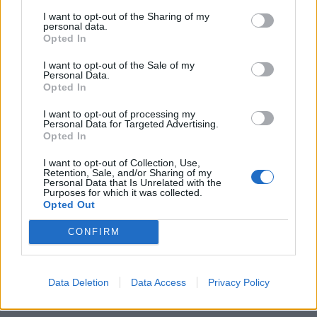
αγαπημένους της ανθρώπους να βασανίζονται
I want to opt-out of the Sharing of my
και να εξορίζονται και είναι αποφασισμένη να
personal data.
Opted In
δράσει προ­ κειμένου να συμβάλει στο τέλος της
I want to opt-out of the Sale of my
δικτατορίας. Για κανέναν δεν θα εί­ναι ίδιο
Personal Data.
τίποτα στον τρίτο και πιο καθοριστικό κύκλο
Opted In
της σειράς. Τα νέα πρόσωπα που εισβάλλουν
I want to opt-out of processing my
Personal Data for Targeted Advertising.
στη ζωή των ηρώων ανοίγουν καινούργιες
Opted In
ιστορίες και φέρνουν μαζί τους μυστικά και
I want to opt-out of Collection, Use,
σκοτεινά σχέδια. Η ζωή των αδελφών Σταμίρη
Retention, Sale, and/or Sharing of my
Personal Data that Is Unrelated with the
αναμένεται να επηρεαστεί άμεσα.
Purposes for which it was collected.
Opted Out
Δείτε το τρέιλερ του τρίτου κύκλου:
CONFIRM
Data Deletion
Data Access
Privacy Policy