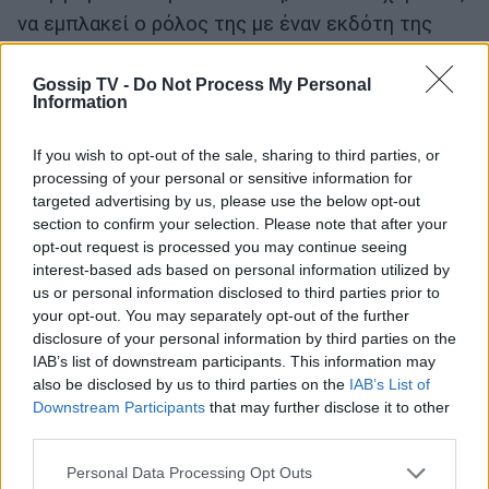
να εμπλακεί ο ρόλος της με έναν εκδό­τη της
Λάρισας τον οποίο θα υποδυθεί ο Οδυσσεάς
Gossip TV -
Do Not Process My Personal
Παπασπηλιόπουλος.
Information
If you wish to opt-out of the sale, sharing to third parties, or
processing of your personal or sensitive information for
targeted advertising by us, please use the below opt-out
section to confirm your selection. Please note that after your
opt-out request is processed you may continue seeing
interest-based ads based on personal information utilized by
us or personal information disclosed to third parties prior to
your opt-out. You may separately opt-out of the further
disclosure of your personal information by third parties on the
IAB’s list of downstream participants. This information may
also be disclosed by us to third parties on the
IAB’s List of
Downstream Participants
that may further disclose it to other
third parties.
Θα τη δούμε να μην αντέχει να βλέπει
Personal Data Processing Opt Outs