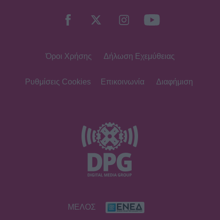
την οδήγησε στην κορυφή της
Τέχνης της
Όροι Χρήσης
Δήλωση Εχεμύθειας
MEDIA
Για Σένα - Νίκος Πουρσανίδης:
Θυσιάστηκε για άλλων αμαρτήματα
Ρυθμίσεις Cookies
Επικοινωνία
Διαφήμιση
– Η τραγική μοίρα του Μιχάλη
MEDIA
Σταματίνα Τσιμτσιλή: «Πρέπει να
αφουγκράζεσαι τι θέλουν και τι
ψάχνουν οι τηλεθεατές»
MEDIA
ΜΕΛΟΣ
Αντώνιος και Κλεοπάτρα: Αυτοτελή