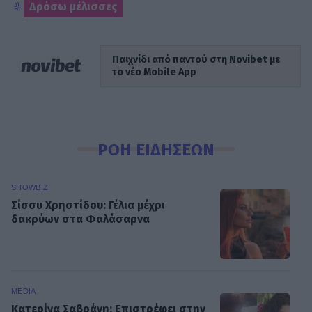
Δρόσω μέλισσες
Παιχνίδι από παντού στη Novibet με
το νέο Mobile App
ΡΟΗ ΕΙΔΗΣΕΩΝ
SHOWBIZ
Σίσσυ Χρηστίδου: Γέλια μέχρι
δακρύων στα Φαλάσαρνα
MEDIA
Κατερίνα Σαβράνη: Επιστρέφει στην