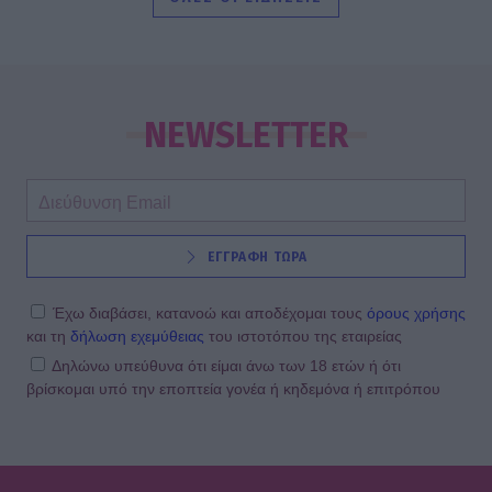
της
SHOWBIZ
«Μια γοργόνα στην Κρήτη» -
Αποθεώθηκε η Παπουτσάκη!
NEWSLETTER
Μαγνήτισε τα βλέμματα με το
καλλίγραμμο κορμί της
SHOWBIZ
ΕΓΓΡΑΦΗ ΤΩΡΑ
Γαστρονομικό στιγμιότυπο από...
Κρήτη! Η Σίσσυ Χρηστίδου
απολαμβάνει τις γεύσεις του νησιού
Έχω διαβάσει, κατανοώ και αποδέχομαι τους
όρους χρήσης
και τη
δήλωση εχεμύθειας
του ιστοτόπου της εταιρείας
Δηλώνω υπεύθυνα ότι είμαι άνω των 18 ετών ή ότι
βρίσκομαι υπό την εποπτεία γονέα ή κηδεμόνα ή επιτρόπου
SHOWBIZ
Η «πραγματική πολυτέλεια» της
Βαλαβάνη μέσα από το πιο
ξεχωριστό summer καρουζέλ