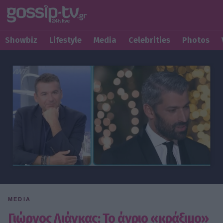
Showbiz
Lifestyle
Media
Celebrities
Photos
MEDIA
Γιώργος Λιάγκας: Το άγριο «κράξιμο»