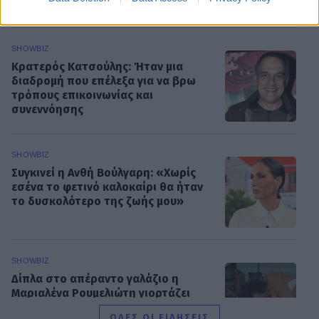
SHOWBIZ
Κρατερός Κατσούλης: Ήταν μια
διαδρομή που επέλεξα για να βρω
τρόπους επικοινωνίας και
συνεννόησης
SHOWBIZ
Συγκινεί η Ανθή Βούλγαρη: «Χωρίς
εσένα το φετινό καλοκαίρι θα ήταν
το δυσκολότερο της ζωής μου»
SHOWBIZ
Δίπλα στο απέραντο γαλάζιο η
Μαριαλένα Ρουμελιώτη γιορτάζει
τους δυο πρώτους μήνες με τον γιο
ΟΛΕΣ ΟΙ ΕΙΔΗΣΕΙΣ