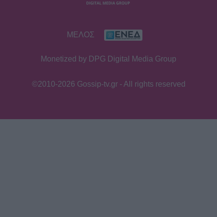
MEDIA
ΜΕΛΟΣ
ALPHA: ΡΙΦΙΦΙ του Σωτήρη
Τσαφούλια σε Α’ τηλεοπτική
Monetized by DPG Digital Media Group
προβολή - Η επίσημη ανακοίνωση
©2010-2026 Gossip-tv.gr - All rights reserved
MEDIA
ΣΚΑΪ: Ανακοίνωσε την ολοκλήρωση
της συνεργασίας με τον Γρηγόρη
Δημητριάδη
SHOWBIZ
«Με ζύγισες ρε φίλε» - H
«πληρωμένη» απάντηση της
Πετρογιάννη σε follower μετά από