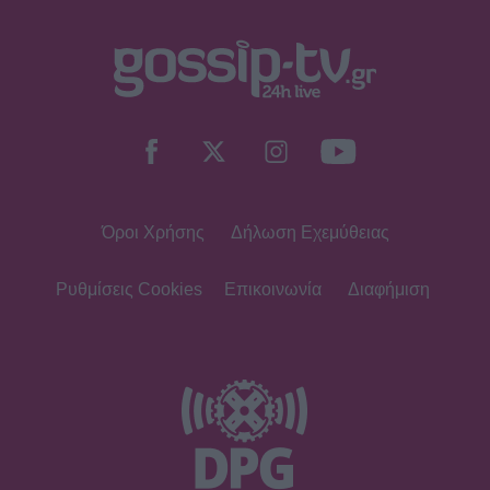
φωτογραφιών
SHOWBIZ
Μιχόπουλος: Η ξεχωριστή ανάρτηση
της Ευριπίδου για τα γενέθλιά του
είναι γεμάτη κοινές στιγμές τους
Όροι Χρήσης
Δήλωση Εχεμύθειας
SHOWBIZ
Συγκλονίζει η δημοσιογράφος
Ιωάννα Κουλούρη: Αναγκάστηκαν να
Ρυθμίσεις Cookies
Επικοινωνία
Διαφήμιση
με δέσουν για να μη βλάψω τον
εαυτό μου
SHOWBIZ
Κίμωλος όπως όνειρο! Το ειδυλλιακό
καλοκαίρι Σωτηροπούλου - Κωστή
Μαραβέγια μέσα από εικονές