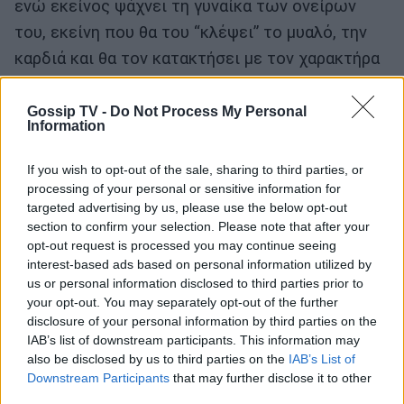
ενώ εκείνος ψάχνει τη γυναίκα των ονείρων
του, εκείνη που θα του “κλέψει” το μυαλό, την
καρδιά και θα τον κατακτήσει με τον χαρακτήρα
και την προσωπικότητα της.
Gossip TV -
Do Not Process My Personal
Information
Ονειρικά ραντεβού, ρομαντικά τετ-α-τετ,
πρωτόγνωρες εμπειρίες σε ειδυλλιακά τοπία θα
If you wish to opt-out of the sale, sharing to third parties, or
φέρουν τον Bachelor πιο κοντά στη μία και
processing of your personal or sensitive information for
μοναδική γυναίκα που θα του αλλάξει τη ζωή. Η
targeted advertising by us, please use the below opt-out
section to confirm your selection. Please note that after your
γλυκιά προσδοκία του αληθινού έρωτα και η
opt-out request is processed you may continue seeing
μαγεία της στιγμής προσφέρουν μία
interest-based ads based on personal information utilized by
συγκλονιστική εμπειρία αγάπης, γεμάτη
us or personal information disclosed to third parties prior to
your opt-out. You may separately opt-out of the further
συναισθήματα!
disclosure of your personal information by third parties on the
IAB’s list of downstream participants. This information may
also be disclosed by us to third parties on the
IAB’s List of
63
Downstream Participants
that may further disclose it to other
SHARES
third parties.