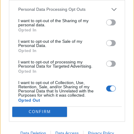
The bachelor
κράξιμο
Personal Data Processing Opt Outs
Αλέξης Παππάς
συγγνώμη
I want to opt-out of the Sharing of my
personal data.
Opted In
Παναγιώτης Βασιλάκος
I want to opt-out of the Sale of my
Personal Data.
Opted In
Παιχνίδι από παντού στη Novibet με
το νέο Mobile App
I want to opt-out of processing my
Personal Data for Targeted Advertising.
Opted In
I want to opt-out of Collection, Use,
Retention, Sale, and/or Sharing of my
Personal Data that Is Unrelated with the
ΡΟΗ ΕΙΔΗΣΕΩΝ
Purposes for which it was collected.
Opted Out
SHOWBIZ
CONFIRM
Λίλα Μπακλέση – Παναγιώτης
Μαρκεζίνης: Έγιναν γονείς! Η πρώτη
φωτό και το τρυφερό μήνυμα
Data Deletion
Data Access
Privacy Policy