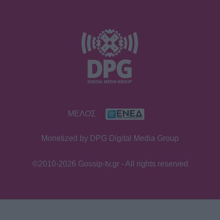
SHOWBIZ
Ρίκα Διαλυνά: Η διεθνής Ελληνίδα
που κατέκτησε τα πλατό, τα
καλλιστεία και τις καρδιές μας
GOSSIP SPECIALS
ΜΕΛΟΣ
8 Αυγούστου 2017: Σαν σήμερα
σίγησε η βελούδινη φωνή της
Monetized by DPG Digital Media Group
Αρλέτας
©2010-2026 Gossip-tv.gr - All rights reserved
MEDIA
Γιώργος Κουβαράς: «Θα παραμείνω
δημοσιογράφος που τραγουδάει...» -
Η συνεργασία με τον Σαββιδάκη