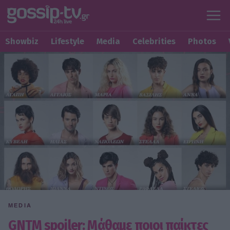
Showbiz
Lifestyle
Media
Celebrities
Photos
MEDIA
GNTM spoiler: Μάθαμε ποιοι παίκτες