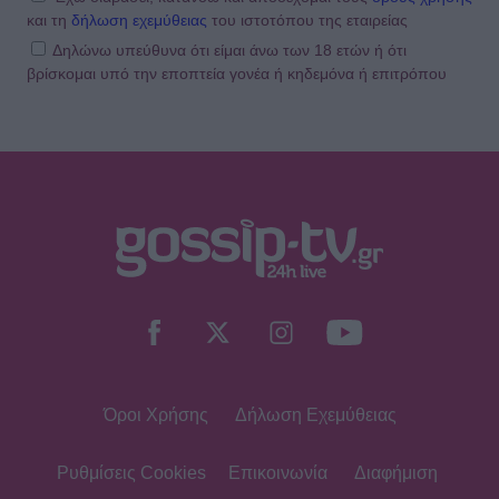
και τη
δήλωση εχεμύθειας
του ιστοτόπου της εταιρείας
Δηλώνω υπεύθυνα ότι είμαι άνω των 18 ετών ή ότι
βρίσκομαι υπό την εποπτεία γονέα ή κηδεμόνα ή επιτρόπου
SHOWBIZ
Ανδρέας Γεωργίου: «Η γέννηση της
κόρης μου άλλαξε ριζικά τη ζωή μου
και με αναδιαμόρφωσε ως
άνθρωπο»
GOSSIP SPECIALS
Δημήτρης Παπαμιχαήλ: Ο έρωτας, οι
ρόλοι και οι πληγές του ανθρώπου
πίσω από τον μεγάλο πρωταγωνιστή
Όροι Χρήσης
Δήλωση Εχεμύθειας
SHOWBIZ
Μάντυ Λάμπου: Πώς είναι και πού
βρίσκεται σήμερα η πρώτη
Ρυθμίσεις Cookies
Επικοινωνία
Διαφήμιση
παρουσιάστρια του «Ok» στο MAD