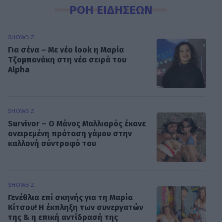
ΡΟΗ ΕΙΔΗΣΕΩΝ
SHOWBIZ
Για σένα – Με νέο look η Μαρία
Τζομπανάκη στη νέα σειρά του
Alpha
SHOWBIZ
Survivor – O Μάνος Μαλλιαρός έκανε
ονειρεμένη πρόταση γάμου στην
καλλονή σύντροφό του
SHOWBIZ
Γενέθλια επί σκηνής για τη Μαρία
Κίτσου! Η έκπληξη των συνεργατών
της & η επική αντίδρασή της