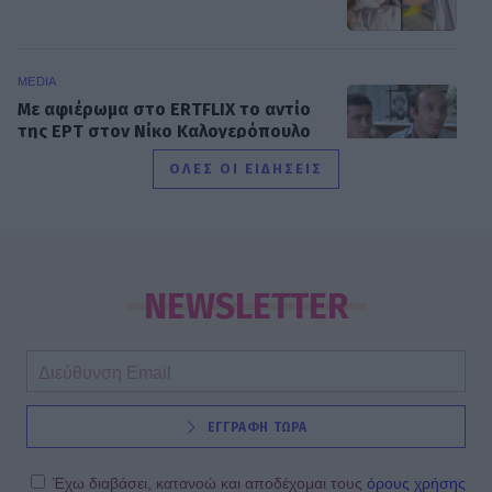
MEDIA
Με αφιέρωμα στο ERTFLIX το αντίο
της ΕΡΤ στον Νίκο Καλογερόπουλο
ΟΛΕΣ ΟΙ ΕΙΔΗΣΕΙΣ
GOSSIP CAM
Η καλοκαιρινή Κατερίνα
Παναγοπούλου, η σπάνια εμφάνιση
NEWSLETTER
της Σουλιώτη και το Θηρίο με την
κόρη του
SHOWBIZ
ΕΓΓΡΑΦΗ ΤΩΡΑ
Άγγελος Λάτσιος: Η διαφορετική
καλοκαιρινή εικόνα από την Άνδρο
μέσα στο μποστάνι
Έχω διαβάσει, κατανοώ και αποδέχομαι τους
όρους χρήσης