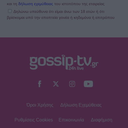
και τη
δήλωση εχεμύθειας
του ιστοτόπου της εταιρείας
Δηλώνω υπεύθυνα ότι είμαι άνω των 18 ετών ή ότι
βρίσκομαι υπό την εποπτεία γονέα ή κηδεμόνα ή επιτρόπου
SHOWBIZ
Ξετρελαμένη η Μπακλέση:
«Τρώγεται αυτή η πατούσα;» - Η
πρώτη φωτογραφία από το
μαιευτήριο!
MEDIA
Ντέρτι: Έρχεται στο νέο πρόγραμμα
του Ant1 - Πώς ξεδιπλώνεται η
ιστορία της Στέλλας & της Ξένιας
Όροι Χρήσης
Δήλωση Εχεμύθειας
SHOWBIZ
Τα smart σύνολα της Σταματίνας
Τσιμτσιλή φοριούνται από το πρωί
Ρυθμίσεις Cookies
Επικοινωνία
Διαφήμιση
έως το βράδυ στο νησί!