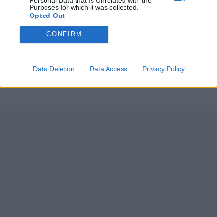
Personal Data that Is Unrelated with the
Purposes for which it was collected.
Opted Out
CONFIRM
Photo 5/5
Data Deletion
Data Access
Privacy Policy
Αποκλειστικό backstage στιγμιότυπο.