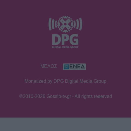
SHOWBIZ
Νίκος Καλογερόπουλος: Πού και πότε
θα γίνει η κηδεία - Η τελευταία
επιθυμία & η παράκληση
SHOWBIZ
ΜΕΛΟΣ
Ρένα Μόρφη: Μαγιό, καπέλο και…
εγκυμοσύνη! Η φωτογραφία που
Monetized by DPG Digital Media Group
βλέπουμε για πρώτη φορά
©2010-2026 Gossip-tv.gr - All rights reserved
SHOWBIZ
Δανάη Μπάρκα: Με κομψό μπικίνι και
τον Φάνη Μπότση σε ένα ειδυλλιακό
καλοκαιρινό σκηνικό