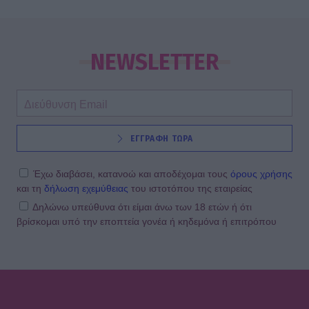
SHOWBIZ
Αθηνά Οικονομάκου: Ποζάρει όλο
νάζι στις τροπικές παραλίες των
NEWSLETTER
Μπόρα Μπόρα
SHOWBIZ
ΕΓΓΡΑΦΗ ΤΩΡΑ
Σίσσυ Χρηστίδου: Γέλια μέχρι
δακρύων στα Φαλάσαρνα
Έχω διαβάσει, κατανοώ και αποδέχομαι τους
όρους χρήσης
και τη
δήλωση εχεμύθειας
του ιστοτόπου της εταιρείας
Δηλώνω υπεύθυνα ότι είμαι άνω των 18 ετών ή ότι
βρίσκομαι υπό την εποπτεία γονέα ή κηδεμόνα ή επιτρόπου
MEDIA
Κατερίνα Σαβράνη: Επιστρέφει στην
τηλεόραση μετά από χρόνια - Σε
ποια σειρά θα τη δούμε