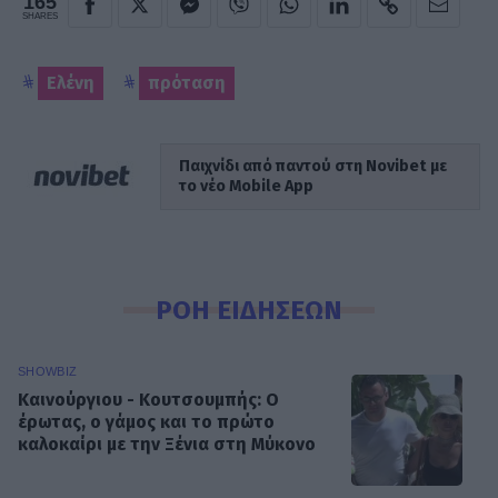
165
SHARES
Ελένη
πρόταση
Παιχνίδι από παντού στη Novibet με
το νέο Mobile App
ΡΟΗ ΕΙΔΗΣΕΩΝ
SHOWBIZ
Καινούργιου - Κουτσουμπής: Ο
έρωτας, ο γάμος και το πρώτο
καλοκαίρι με την Ξένια στη Μύκονο