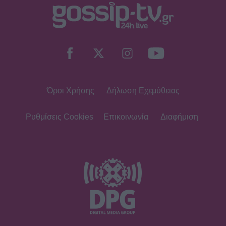
SHOWBIZ
Ρία Ελληνίδου: Ποζάρει με μαγιό
πάνω σε σκάφος και «ανάβει»
φωτιές στο Instagram!
Όροι Χρήσης
Δήλωση Εχεμύθειας
SHOWBIZ
Η θεαματική μεταμόρφωση της
Αθηνάς New York - Μετά το
Ρυθμίσεις Cookies
Επικοινωνία
Διαφήμιση
Bachelor... χρυσή στο bodybuilding
MEDIA
Μιχάλης Λεβεντογιάννης - Μιχαήλ
Ταμπακάκης: Σμίγουν ξανά
τηλεοπτικά στη νέα σειρά «Χαμένα
Μονοπάτια»