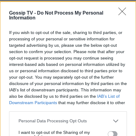
αυτοκτονία της, προφανώς δεν μπόρεσε να
Gossip TV -
Do Not Process My Personal
αντιμετωπίσει την κατακραυγή των ανθρώπων
Information
του χωριού εφόσον ήταν μία γυναίκα μόνη με
παιδί που μάλιστα είχε σχέσεις με παντρεμένο.
If you wish to opt-out of the sale, sharing to third parties, or
processing of your personal or sensitive information for
targeted advertising by us, please use the below opt-out
section to confirm your selection. Please note that after your
opt-out request is processed you may continue seeing
interest-based ads based on personal information utilized by
us or personal information disclosed to third parties prior to
your opt-out. You may separately opt-out of the further
disclosure of your personal information by third parties on the
IAB’s list of downstream participants. This information may
also be disclosed by us to third parties on the
IAB’s List of
Downstream Participants
that may further disclose it to other
third parties.
Personal Data Processing Opt Outs
I want to opt-out of the Sharing of my