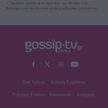
Δηλώνω υπεύθυνα ότι είμαι άνω των 18 ετών ή ότι
βρίσκομαι υπό την εποπτεία γονέα ή κηδεμόνα ή επιτρόπου
MEDIA
Πίσω από τις γραμμές: Η ημερομηνία
της πρεμιέρας
SHOWBIZ
Κρατερός Κατσούλης: «Δεν υπάρχει
πολύς χρόνος για προσωπική ζωή»
Όροι Χρήσης
Δήλωση Εχεμύθειας
SHOWBIZ
Ρουμελιώτη: Δεν σταματά να
γκρινιάζει ο γιος της - Η ανάρτηση
Ρυθμίσεις Cookies
Επικοινωνία
Διαφήμιση
και οι απορίες της νέας μαμάς