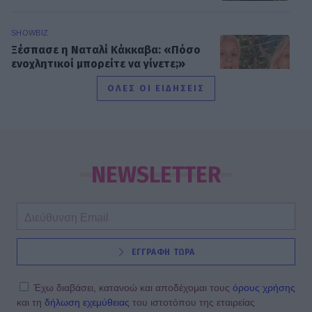
SHOWBIZ
Ξέσπασε η Ναταλί Κάκκαβα: «Πόσο
ενοχλητικοί μπορείτε να γίνετε;»
ΟΛΕΣ ΟΙ ΕΙΔΗΣΕΙΣ
SHOWBIZ
Τροχαίο ατύχημα για τον Mike
NEWSLETTER
SHOWBIZ
ΕΓΓΡΑΦΗ ΤΩΡΑ
Από την εκκλησία στην ξαπλώστρα:
Η εντυπωσιακή πόζα της
Καινούργιου με μαγιό και το
Έχω διαβάσει, κατανοώ και αποδέχομαι τους
όρους χρήσης
προσκύνημα
και τη
δήλωση εχεμύθειας
του ιστοτόπου της εταιρείας