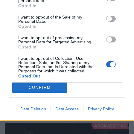
personal data.
Opted In
I want to opt-out of the Sale of my
Personal Data.
Opted In
I want to opt-out of processing my
Personal Data for Targeted Advertising.
Η συνοχή όλων των παραπάνω οδηγούν στη
Opted In
λύση του μυστηρίου για τον λόγο που άνοιξε ο
I want to opt-out of Collection, Use,
κύκλος αίματος ανάμεσα στους Βρουλάκηδες και
Retention, Sale, and/or Sharing of my
Personal Data that Is Unrelated with the
τους Σταματάκηδες. Ο Μάρκος Βρουλάκης
Purposes for which it was collected.
Opted Out
έφυγε από σφαίρα του Βασίλη Σταματάκη ο
οποίος πήρε το αίμα του πίσω για το άδοξο
CONFIRM
τέλος της αδερφής του.
Data Deletion
Data Access
Privacy Policy
Είναι όμως έτσι τα πράγματα;