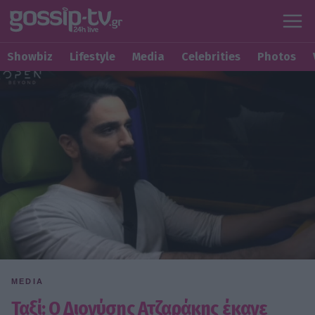
Showbiz
Lifestyle
Media
Celebrities
Photos
MEDIA
Ταξί: Ο Διονύσης Ατζαράκης έκανε