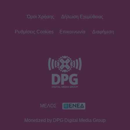
Όροι Χρήσης
Δήλωση Εχεμύθειας
MEDIA
Ντέρτι: Έρχεται στο νέο πρόγραμμα
του Ant1 - Πώς ξεδιπλώνεται η
Ρυθμίσεις Cookies
Επικοινωνία
Διαφήμιση
ιστορία της Στέλλας & της Ξένιας
SHOWBIZ
Τα smart σύνολα της Σταματίνας
Τσιμτσιλή φοριούνται από το πρωί
έως το βράδυ στο νησί!
SHOWBIZ
ΜΕΛΟΣ
Νίκος Καλογερόπουλος: Πού και πότε
θα γίνει η κηδεία - Η τελευταία
Monetized by DPG Digital Media Group
επιθυμία & η παράκληση