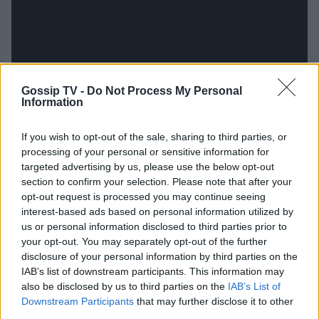
Gossip TV -
Do Not Process My Personal
Information
If you wish to opt-out of the sale, sharing to third parties, or
processing of your personal or sensitive information for
Οι ανυποψίαστοι «πελάτες» που θα κάνουν σήμα
targeted advertising by us, please use the below opt-out
στο «ΤΑΞΙ» και θα πέσουν πάνω στον Διονύση,
section to confirm your selection. Please note that after your
όχι μόνο δε θα πληρώσουν για τη διαδρομή τους
opt-out request is processed you may continue seeing
interest-based ads based on personal information utilized by
αλλά θα έχουν και την ευκαιρία να κερδίσουν
us or personal information disclosed to third parties prior to
πολλά χρήματα από αυτή την κούρσα.
your opt-out. You may separately opt-out of the further
disclosure of your personal information by third parties on the
Ο Διονύσης ξεκινάει τις ερωτήσεις και οι
IAB’s list of downstream participants. This information may
also be disclosed by us to third parties on the
IAB’s List of
παίκτες απαντάνε έχοντας στη διάθεσή τους
Downstream Participants
that may further disclose it to other
δύο βοήθειες. Αυτή του
τηλεφώνου
και την
third parties.