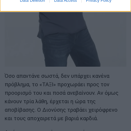
Data Deletion
Data Access
Privacy Policy
Όσο απαντάνε σωστά, δεν υπάρχει κανένα
πρόβλημα, το «ΤΑΞΙ» προχωράει προς τον
προορισμό του και ποσά ανεβαίνουν. Αν όμως
κάνουν τρία λάθη, έρχεται η ώρα της
αποβίβασης. Ο Διονύσης τραβάει χειρόφρενο
και τους αποχαιρετά με βαριά καρδιά.