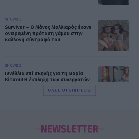
SHOWBIZ
Survivor – O Μάνος Μαλλιαρός έκανε
ονειρεμένη πρόταση γάμου στην
καλλονή σύντροφό του
SHOWBIZ
Γενέθλια επί σκηνής για τη Μαρία
Κίτσου! Η έκπληξη των συνεργατών
της & η επική αντίδρασή της
ΟΛΕΣ ΟΙ ΕΙΔΗΣΕΙΣ
MEDIA
Με αφιέρωμα στο ERTFLIX το αντίο
της ΕΡΤ στον Νίκο Καλογερόπουλο
NEWSLETTER