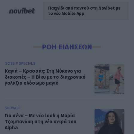
Παιχνίδι από παντού στη Novibet με
το νέο Mobile App
ΡΟΗ ΕΙΔΗΣΕΩΝ
GOSSIP SPECIALS
Καγιά – Κρασσάς: Στη Μύκονο για
διακοπές – Η Βίκυ με το διαχρονικό
γαλάζιο ολόσωμο μαγιό
SHOWBIZ
Για σένα – Με νέο look η Μαρία
Τζομπανάκη στη νέα σειρά του
Alpha