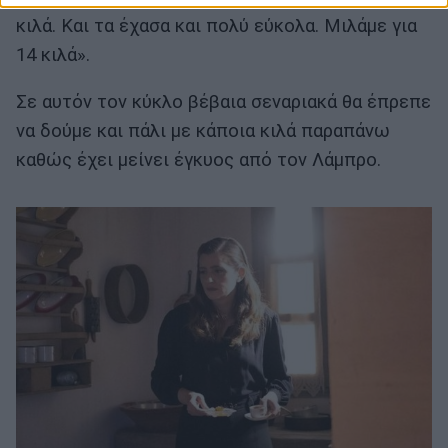
κιλά. Και τα έχασα και πολύ εύκολα. Μιλάμε για
14 κιλά».
Σε αυτόν τον κύκλο βέβαια σεναριακά θα έπρεπε
να δούμε και πάλι με κάποια κιλά παραπάνω
καθώς έχει μείνει έγκυος από τον Λάμπρο.