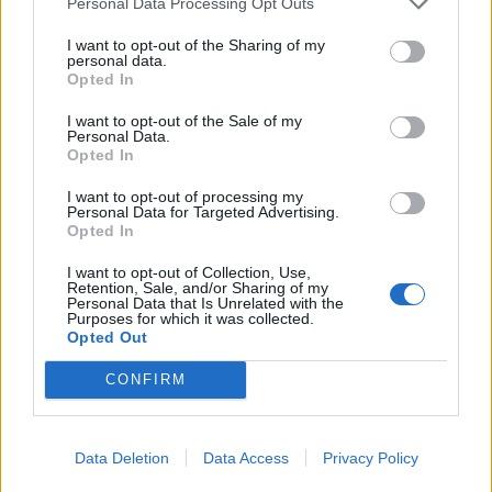
Personal Data Processing Opt Outs
σεναρίου μετά τα όσο βασανιστικά και
I want to opt-out of the Sharing of my
τραυματικά έζησε στη φυλακή αλλά και η δική
personal data.
Opted In
της απόφαση να χάσει κιλά.
I want to opt-out of the Sale of my
Η αρχή είχε γίνει στο διάστημα της πρώτης
Personal Data.
Opted In
καραντίνας, όταν η Μαρία Κίτσου πρόσεξε
I want to opt-out of processing my
περισσότερο την διατροφή της, έκανε διάδρομο
Personal Data for Targeted Advertising.
Opted In
σχεδόν κάθε μέρα και έτσι έχασε τα κιλά που
ήθελε. Η Μαρία Κίτσου είχε πει για τα κιλά που
I want to opt-out of Collection, Use,
Retention, Sale, and/or Sharing of my
έχασε: «Βρήκα λίγο χρόνο και πρόσεξα τη
Personal Data that Is Unrelated with the
Purposes for which it was collected.
διατροφή μου, έκανα γυμναστική. Αλλά το
Opted Out
κυριότερο είναι πως είχα αρχίσει μια
CONFIRM
ορμονοθεραπεία και είχα πάρει κάποια κιλά.
Και τώρα φτάνω στα κανονικά μου. Πήρα κιλά
εξαιτίας της θεραπείας. Αποφάσισα να τα χάσω
Data Deletion
Data Access
Privacy Policy
λίγο πριν την καραντίνα. Δεν έχασα πάρα πολλά