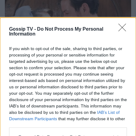
Gossip TV -
Do Not Process My Personal
Information
If you wish to opt-out of the sale, sharing to third parties, or
processing of your personal or sensitive information for
targeted advertising by us, please use the below opt-out
section to confirm your selection. Please note that after your
opt-out request is processed you may continue seeing
Photo 4/4
interest-based ads based on personal information utilized by
Ο Δρώσο όπως έχει αλλάξει
us or personal information disclosed to third parties prior to
your opt-out. You may separately opt-out of the further
disclosure of your personal information by third parties on the
IAB’s list of downstream participants. This information may
also be disclosed by us to third parties on the
IAB’s List of
Downstream Participants
that may further disclose it to other
Για την
Λενιώ
τι να πει κανείς; Σε αυτή την
third parties.
περίπτωση όμως δεν ήταν μόνο η ανάγκη του