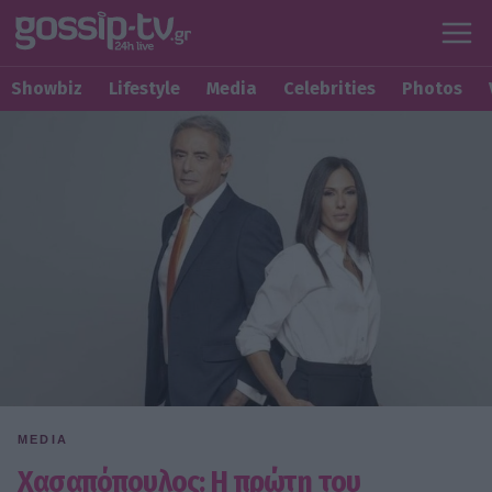
Showbiz
Lifestyle
Media
Celebrities
Photos
MEDIA
Χασαπόπουλος: Η πρώτη του