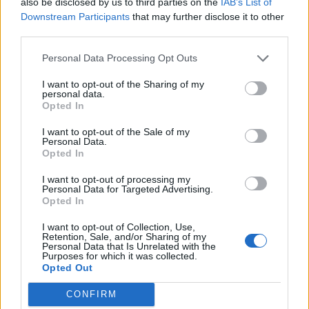
also be disclosed by us to third parties on the
IAB’s List of
Downstream Participants
that may further disclose it to other
third parties.
Personal Data Processing Opt Outs
I want to opt-out of the Sharing of my
personal data.
Opted In
I want to opt-out of the Sale of my
Personal Data.
Opted In
Μετά από την πρώτη ανάρτησή της, ο Ιορδάνης
Χασαπόπουλος θέλησε να ενημερώσει, με την
I want to opt-out of processing my
Personal Data for Targeted Advertising.
σειρά του, τους διαδικτυακούς του φίλους για
Opted In
την αναβολή της πρεμιέρας της εκπομπής,
I want to opt-out of Collection, Use,
κάνοντας λόγο για μικρή παράταση και μόνο!
Retention, Sale, and/or Sharing of my
Personal Data that Is Unrelated with the
Purposes for which it was collected.
Opted Out
CONFIRM