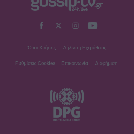
SHOWBIZ
Αγνώριστη η Έλενα Χριστοφή για
τον νέο ρόλο της - Από τη «Γη της
Ελιάς» στο «Αντώνιος και
Κλεοπάτρα»
Όροι Χρήσης
Δήλωση Εχεμύθειας
MEDIA
Σίσσυ Χρηστίδου: Πότε κάνει
πρεμιέρα Το Χαμογέλα και πάλι;
Ρυθμίσεις Cookies
Επικοινωνία
Διαφήμιση
SHOWBIZ
6 Αυγούστου 1999: Η ημέρα που
«σίγησε» η μεγάλη κυρία του λαϊκού,
Ρίτα Σακελλαρίου