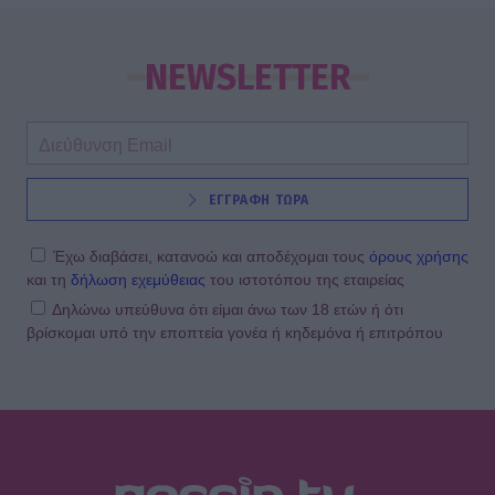
SHOWBIZ
Μενεγάκη: Με βεντάλια στο χέρι και
summer look στο Φισκάρδο – Το
NEWSLETTER
γεύμα με τον Μάκη & την παρέα της
SHOWBIZ
ΕΓΓΡΑΦΗ ΤΩΡΑ
Σκέτη σταρ! «Πες κάτι στο κοινό
σου ρε μαμά» - Το viral βίντεο της
Θεοδωρίδου με την σικ μαμά της
Έχω διαβάσει, κατανοώ και αποδέχομαι τους
όρους χρήσης
και τη
δήλωση εχεμύθειας
του ιστοτόπου της εταιρείας
Δηλώνω υπεύθυνα ότι είμαι άνω των 18 ετών ή ότι
βρίσκομαι υπό την εποπτεία γονέα ή κηδεμόνα ή επιτρόπου
SHOWBIZ
Αλεξάνδρα Νίκα: Ξυπόλητη με το πιο
σικ αέρινο φόρεμα πάνω στο
σκάφος – Η βόλτα με τον γιο της