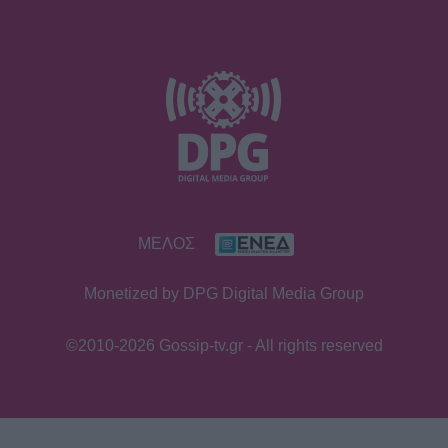
την πλάτη
SHOWBIZ
Η άγνωστη ιστορία πίσω από την
τολμηρή σκηνή της Ζωής Λάσκαρη
και του Αλέκου Αλεξανδράκη
MEDIA
ΜΕΛΟΣ
Δύο μαύρα πουκάμισα spoiler: Η
άφιξη της Μαρκέλλας φέρνει κι ένα
Monetized by DPG Digital Media Group
θαμμένο μυστικό από την Κρήτη
©2010-2026 Gossip-tv.gr - All rights reserved
SHOWBIZ
Βανέσα Αδαμοπούλου: «Η φήμη
χρειάζεται σιωπή»