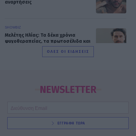
αναρτήσεις
SHOWBIZ
Μελέτης Ηλίας: Τα δέκα χρόνια
ψυχοθεραπείας, τα πρωτοσέλιδα και
ο «τέλειος» γάμος
ΟΛΕΣ ΟΙ ΕΙΔΗΣΕΙΣ
GOSSIP SPECIALS
Σας μοιάζει η Σμαράγδα Καρύδη για
57 ετών; Και όμως! Τόσα κεράκια θα
NEWSLETTER
έχει η τούρτα της σήμερα!
SHOWBIZ
ΕΓΓΡΑΦΗ ΤΩΡΑ
Καλομοίρα: «Όταν κάνω δίαιτα, το
πρώτο πράγμα που κάνω...» - Δες