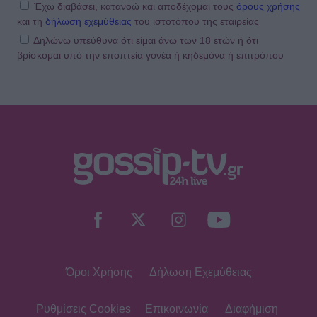
αναλυτικά τη συνταγή που
Έχω διαβάσει, κατανοώ και αποδέχομαι τους
όρους χρήσης
μοιράστηκε
και τη
δήλωση εχεμύθειας
του ιστοτόπου της εταιρείας
Δηλώνω υπεύθυνα ότι είμαι άνω των 18 ετών ή ότι
βρίσκομαι υπό την εποπτεία γονέα ή κηδεμόνα ή επιτρόπου
MEDIA
Κανακαρά: Τι σημαίνει ο τίτλος της
νέας σειράς του Mega - Το ιδιαίτερο
έθιμο της Καρπάθου
SHOWBIZ
Λυδία Κονιόρδου: «Δεν νιώθω ότι
έχω κάνει κάποια καριέρα»
Όροι Χρήσης
Δήλωση Εχεμύθειας
MEDIA
Για Σένα spoiler: Στους πέντε
δρόμους η Αλίκη - Της γυρίζουν όλοι
Ρυθμίσεις Cookies
Επικοινωνία
Διαφήμιση