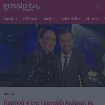
Showbiz
Lifestyle
Media
Celebrities
Photos
MEDIA
Γιορτινό «Ένα Τραγούδι Ακόμα», με