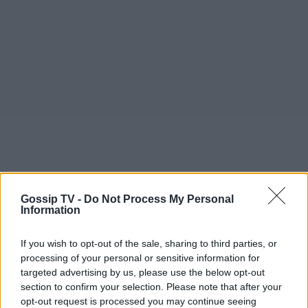
Gossip TV -
Do Not Process My Personal
Η εξαιρετικά ταλαντούχα
Μπέττυ Μαγγίρα
μας
Information
εκπλήσσει για άλλη μια φορά με τις μουσικές
If you wish to opt-out of the sale, sharing to third parties, or
της ικανότητες, ερμηνεύοντας ανάμεσα στα
processing of your personal or sensitive information for
χριστουγεννιάτικα τραγούδια και μια ερωτική
targeted advertising by us, please use the below opt-out
ξένη μπαλάντα.
section to confirm your selection. Please note that after your
opt-out request is processed you may continue seeing