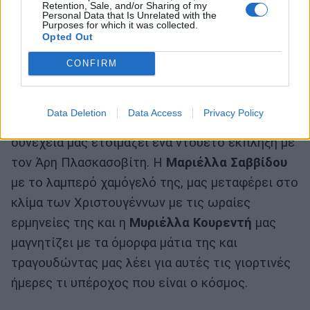
Retention, Sale, and/or Sharing of my
Personal Data that Is Unrelated with the
Purposes for which it was collected.
Opted Out
CONFIRM
Ο
Αιμιλιανός Σταματάκης
ερμηνεύει δύο
Data Deletion
Data Access
Privacy Policy
διαχρονικά και αγαπημένα τραγούδια, ενώ στη
συνέχεια μας ετοιμάζει ένα ντουέτο έκπληξη με
τον Άρη Πλασκασοβίτη. Η
Μαριέλλα Σαββίδου
με το λαμπερό χαμόγελό της, μας μεταφέρει στο
κλίμα των Χριστουγέννων με τις ωραίες
ερμηνείες της και η
Μυριέλλα Κουρεντή
μας
μαγνητίζει με τα όμορφα μάτια της και
τραγουδώντας μας λέει για αυτές τις γιορτινές
ήμερες τι υπέροχος που είναι ο κόσμος.