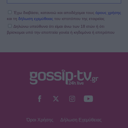
Γιώργος Λιάγκας - «Ο Τζορτζ Κλούνεϊ
της Ελλάδας…»: Χαμός στα σχόλια με
την ΑΙ φωτό που πόσταρε
Έχω διαβάσει, κατανοώ και αποδέχομαι τους
όρους χρήσης
και τη
δήλωση εχεμύθειας
του ιστοτόπου της εταιρείας
Δηλώνω υπεύθυνα ότι είμαι άνω των 18 ετών ή ότι
βρίσκομαι υπό την εποπτεία γονέα ή κηδεμόνα ή επιτρόπου
MEDIA
Δυο μαύρα πουκάμισα: Κυκλοφόρησε
το πρώτο trailer της νέας
δραματικής σειράς του MEGA
INSIDE STORIES
ΠΑΜΕ ΣΤΟΙΧΗΜΑ: Περισσότερα από
95 εκατομμύρια ευρώ σε κέρδη
μοίρασε τον Ιούλιο
Όροι Χρήσης
Δήλωση Εχεμύθειας
SHOWBIZ
Χρηστίδου: Με το απόλυτο little