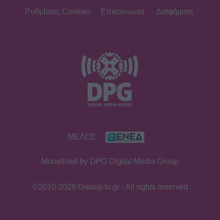
black dress και πάει το summer
Ρυθμίσεις Cookies
Επικοινωνία
Διαφήμιση
elegance σε άλλο επίπεδο
SHOWBIZ
Ο Λάμπρος Κωνσταντάρας έχει
γενέθλια και η Έλενα Τσαγκρινού του
εύχεται δημόσια
SHOWBIZ
ΜΕΛΟΣ
Τσαβαλιά: Κι όμως έχει να πάει
διακοπές από το 2018 – Η
Monetized by DPG Digital Media Group
αποκάλυψη μέσα από throwback
φωτογραφία
©2010-2026 Gossip-tv.gr - All rights reserved
SHOWBIZ
Μαρία Κορινθίου: «Είμαι πιο