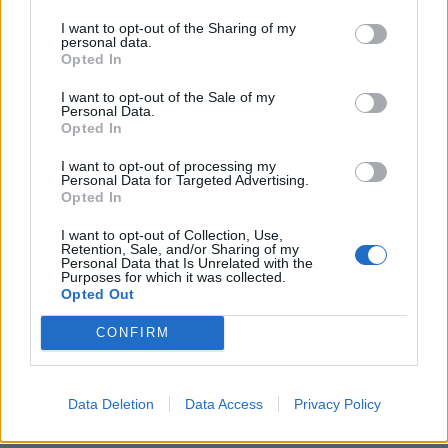
I want to opt-out of the Sharing of my
personal data.
Opted In
I want to opt-out of the Sale of my
Personal Data.
Opted In
I want to opt-out of processing my
«Ήμουν αρκετά έτοιμος με την κάμερα και δεν
Personal Data for Targeted Advertising.
Opted In
είχα το συνηθισμένο του να φρικάρω επειδή
υπάρχει μια κάμερα εκεί πέρα. Δεν φρίκαρα
I want to opt-out of Collection, Use,
Retention, Sale, and/or Sharing of my
ιδιαίτερα αλλά οι πρώτες μου σκηνές ήταν με
Personal Data that Is Unrelated with the
Purposes for which it was collected.
τον Τάσο Ιορδανίδη και τον Πασχάλη Τσαρούχα,
Opted Out
πάω στο σετ ολοκαίνουργιος και φρέσκος
CONFIRM
χωρίς να έχω ξαναπεί ατάκα στη ζωή μου.
«Παναγία μου, Χριστέ μου κάντε να πάνε όλα
καλά» λέω και δεν με έκαναν ούτε στο τόσο να
Data Deletion
Data Access
Privacy Policy
νιώσω άσχημα. Ίσα ίσα που με βοήθησαν, μου