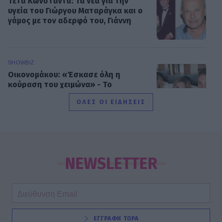
Τέτα Κωνσταντά: Τα νέα για την
υγεία του Γιώργου Ματαράγκα και ο
γάμος με τον αδερφό του, Γιάννη
SHOWBIZ
Οικονομάκου: «Έσκασε όλη η
κούραση του χειμώνα» - Το
πρόβλημα στις διακοπές στο νησί
ΟΛΕΣ ΟΙ ΕΙΔΗΣΕΙΣ
Μπόρα Μπόρα
MEDIA
Μπαμπά, σ’ αγαπώ spoiler: Η Βιργινία
χάνει το νηπιαγωγείο
NEWSLETTER
SHOWBIZ
ΕΓΓΡΑΦΗ ΤΩΡΑ