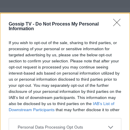
«Στη «Γη της ελιάς» για μένα είναι η τελευταία
Gossip TV -
Do Not Process My Personal
σεζόν. Τελειώνω φέτος και αυτό είναι κάτι το
Information
οποίο έχουμε συζητήσει με τον Ανδρέα
If you wish to opt-out of the sale, sharing to third parties, or
Γεωργίου και το έχουμε συμφωνήσει. Αυτή ήταν
processing of your personal or sensitive information for
η καλύτερη λύση και για προσωπικούς μου
targeted advertising by us, please use the below opt-out
λόγους που πρέπει να βρίσκομαι στην Αθήνα. Τα
section to confirm your selection. Please note that after your
opt-out request is processed you may continue seeing
γυρίσματα γίνονται και στη Μάνη και στην Αθήνα
interest-based ads based on personal information utilized by
αλλά πηγαίνουμε πολύ και στην Κύπρο», είπε και
us or personal information disclosed to third parties prior to
συνέχισε:
your opt-out. You may separately opt-out of the further
disclosure of your personal information by third parties on the
IAB’s list of downstream participants. This information may
also be disclosed by us to third parties on the
IAB’s List of
Downstream Participants
that may further disclose it to other
third parties.
Personal Data Processing Opt Outs