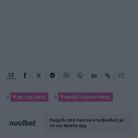
15
SHARES
Η γη της ελιάς
Ραφαήλ Καρυωτάκης
Παιχνίδι από παντού στη Novibet με
το νέο Mobile App