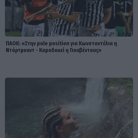
το πρώτο trailer της νέας
δραματικής σειράς του MEGA
ΠΑΟΚ: «Στην pole position για Κωνσταντέλια η
Ντόρτμουντ - Καραδοκεί η Γιουβέντους»