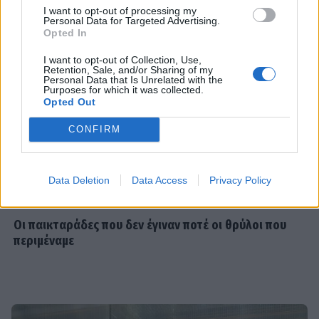
Ξέσπασε η Ναταλί Κάκκαβα: «Πόσο
I want to opt-out of processing my
ενοχλητικοί μπορείτε να γίνετε;»
Personal Data for Targeted Advertising.
Opted In
I want to opt-out of Collection, Use,
Retention, Sale, and/or Sharing of my
Personal Data that Is Unrelated with the
Purposes for which it was collected.
SHOWBIZ
Opted Out
Τροχαίο ατύχημα για τον Mike
CONFIRM
Data Deletion
Data Access
Privacy Policy
SHOWBIZ
Από την εκκλησία στην ξαπλώστρα:
Οι παικταράδες που δεν έγιναν ποτέ οι θρύλοι που
Η εντυπωσιακή πόζα της
περιμέναμε
Καινούργιου με μαγιό και το
προσκύνημα
MEDIA