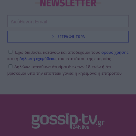
NEWSLETTER
ΕΓΓΡΑΦΗ ΤΩΡΑ
Έχω διαβάσει, κατανοώ και αποδέχομαι τους
όρους χρήσης
και τη
δήλωση εχεμύθειας
του ιστοτόπου της εταιρείας
Δηλώνω υπεύθυνα ότι είμαι άνω των 18 ετών ή ότι
βρίσκομαι υπό την εποπτεία γονέα ή κηδεμόνα ή επιτρόπου