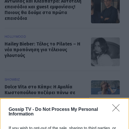
Αντώνιος και Κλεοπάτρα: Αυτοτελή
επεισόδια και guest εμφανίσεις!
Ποιους θα δούμε στα πρώτα
επεισόδια
HOLLYWOOD
Hailey Bieber: Τέλος το Pilates – Η
νέα προπόνηση για τέλειους
γλουτούς
SHOWBIZ
Dolce Vita στο Κάπρι: Η Αμαλία
Κωστοπούλου ποζάρει πάνω σε
σκάφος με αέρινο look!
ΟΛΕΣ ΟΙ ΕΙΔΗΣΕΙΣ
Gossip TV -
Do Not Process My Personal
Information
MEDIA
If you wish to opt-out of the sale, sharing to third parties, or