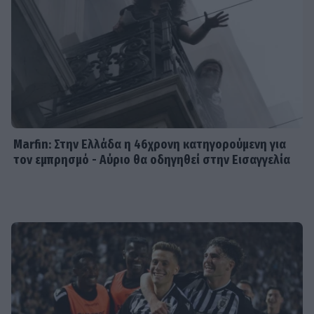
κούραση του χειμώνα» - Το
πρόβλημα στις διακοπές στο νησί
Μπόρα Μπόρα
MEDIA
Μπαμπά, σ’ αγαπώ spoiler: Η Βιργινία
χάνει το νηπιαγωγείο
Marfin: Στην Ελλάδα η 46χρονη κατηγορούμενη για
τον εμπρησμό - Αύριο θα οδηγηθεί στην Εισαγγελία
SHOWBIZ
Γιώργος Λιάγκας - «Ο Τζορτζ Κλούνεϊ
της Ελλάδας…»: Χαμός στα σχόλια με
την ΑΙ φωτό που πόσταρε
MEDIA
Δυο μαύρα πουκάμισα: Κυκλοφόρησε