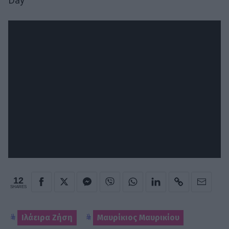
Day
12
SHARES
Ιλάειρα Ζήση
Μαυρίκιος Μαυρικίου