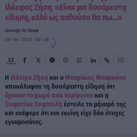
Ιλάειρας Ζήση: «Είναι μια δυσάρεστη
είδηση, αλλά ως παθούσα θα πω...»
Gossip-tv Team
10-04-2023 09:38
12
SHARES
H
Ιλάειρα Ζήση
και ο
Μαυρίκιος Μαυρικίου
αποκάλυψαν τη δυσάρεστη είδηση ότι
έχασαν το μωρό που περίμεναν
και η
Σταματίνα Τσιμτσιλή
έστειλε το μήνυμά της
και ανέφερε ότι και εκείνη είχε δύο άτυχες
εγκυμοσύνες.