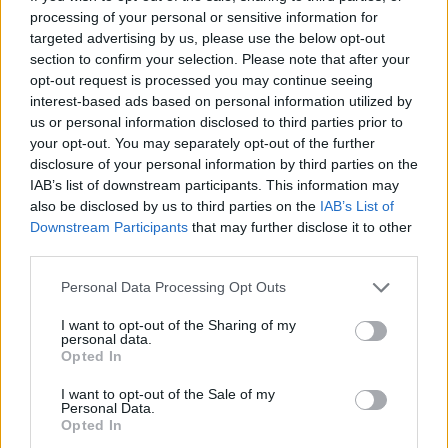
Φόνοι στο Καμπαναριό: Μένη
DPG NETWORK
processing of your personal or sensitive information for
Κωνσταντινίδου, Λυδία Τζανουδάκη
targeted advertising by us, please use the below opt-out
και Άννη Θεοχάρη επιστρέφουν
section to confirm your selection. Please note that after your
opt-out request is processed you may continue seeing
interest-based ads based on personal information utilized by
us or personal information disclosed to third parties prior to
SHOWBIZ
your opt-out. You may separately opt-out of the further
Από Κεφαλονιά... Σαντορίνη! Η φωτό
disclosure of your personal information by third parties on the
της Καλομοίρας με την οικογένειά
IAB’s list of downstream participants. This information may
της
also be disclosed by us to third parties on the
IAB’s List of
Downstream Participants
that may further disclose it to other
third parties.
SHOWBIZ
Personal Data Processing Opt Outs
«Τον είδα μπροστά μου, λαμπερό…»
- Πώς η Αγγελική Ηλιάδη είδε τον
I want to opt-out of the Sharing of my
personal data.
Χριστό και έζησε το θαύμα
Opted In
Μάλια: «Παλεύαμε επί 15 λεπτά να την
επαναφέρουμε», λέει ο ναυαγοσώστης για τη μητέρα
I want to opt-out of the Sale of my
που πνίγηκε
Personal Data.
Opted In
SHOWBIZ