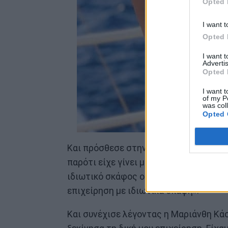
Opted 
I want t
Opted 
I want 
Advertis
Opted 
I want t
of my P
was col
Opted 
Και πρόσθεσε στην Μπέττυ Μαγγίρα: «Α
παρότι είχε γίνει μία συζήτηση. Ήμου
ιδιωτικό σκάφος οικογένειας υψηλών π
επιχείρηση με ιδιωτικά σκάφη».
Και συνέχισε λέγοντας η Μαριάνθη Κάσ