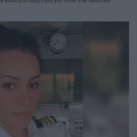
ε κάνει μία συζήτηση για το All Star αλλά δεν