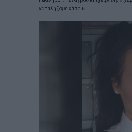
ξεκίνησα τη δική μου επιχείρηση. Είχαμ
καταλήξαμε κάπου».