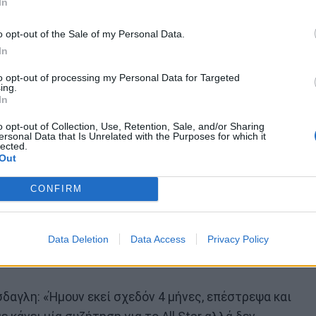
In
o opt-out of the Sale of my Personal Data.
In
to opt-out of processing my Personal Data for Targeted
ing.
In
o opt-out of Collection, Use, Retention, Sale, and/or Sharing
ersonal Data that Is Unrelated with the Purposes for which it
lected.
Out
CONFIRM
υτός ήταν και ο λόγος που δεν ήμουν στο Survivor,
ν στα Ηνωμένα Αραβικά Εμιράτα, είχα κυβέρνηση σε
Data Deletion
Data Access
Privacy Policy
ροσώπων. Έχω ξεκινήσει και μία δική μου
δαγλη: «Ήμουν εκεί σχεδόν 4 μήνες, επέστρεψα και