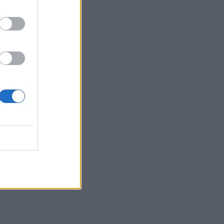
Χρηστίδου: Με το απόλυτο
little black dress και πάει
το summer elegance σε
άλλο επίπεδο
SHOWBIZ
Ο Λάμπρος Κωνσταντάρας
έχει γενέθλια και η Έλενα
Τσαγκρινού του εύχεται
δημόσια
SHOWBIZ
Τσαβαλιά: Κι όμως έχει να
πάει διακοπές από το 2018
– Η αποκάλυψη μέσα από
throwback φωτογραφία
SHOWBIZ
Μαρία Κορινθίου: «Είμαι
πιο συνειδητοποιημένη από