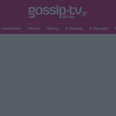
Celebrities
Photos
Videos
G-Fashion
G-Specials