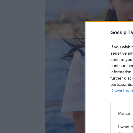
Gossip TV
If you wish 
sensitive in
confirm you
continue se
information 
further disc
participants
Downstream 
Persona
I want t