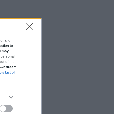
SHOWBIZ
Γιώργος Λιάγκας - «Ο
Τζορτζ Κλούνεϊ της
Ελλάδας…»: Χαμός στα
σχόλια με την ΑΙ φωτό που
πόσταρε
sonal or
ection to
MEDIA
ou may
Δυο μαύρα πουκάμισα:
Κυκλοφόρησε το πρώτο
 personal
trailer της νέας δραματικής
out of the
σειράς του MEGA
 downstream
B’s List of
INSIDE STORIES
ΠΑΜΕ ΣΤΟΙΧΗΜΑ:
Περισσότερα από 95
εκατομμύρια ευρώ σε
κέρδη μοίρασε τον Ιούλιο
SHOWBIZ