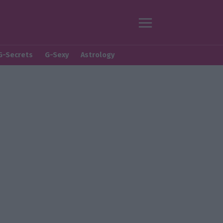
G-Secrets
G-Sexy
Astrology