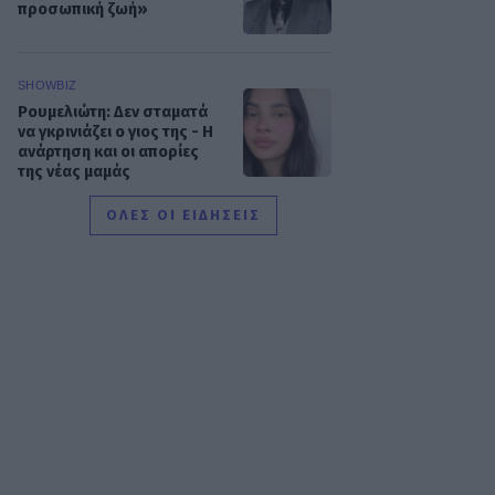
προσωπική ζωή»
SHOWBIZ
Ρουμελιώτη: Δεν σταματά
να γκρινιάζει ο γιος της - Η
ανάρτηση και οι απορίες
της νέας μαμάς
ΟΛΕΣ ΟΙ ΕΙΔΗΣΕΙΣ
HOLLYWOOD
Αντόνιο Μπαντέρας: Η
καρδιακή προσβολή που
του άλλαξε τη ζωή
SHOWBIZ
«Θα κινηθώ νομικά» -
Κόλαφος ο Χρίστος
Κούγιας για τα
δημοσιεύματα που
αφορούν την προσωπική