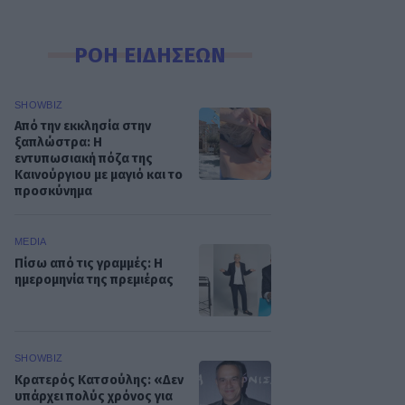
ΡΟΗ ΕΙΔΗΣΕΩΝ
SHOWBIZ
Από την εκκλησία στην
ξαπλώστρα: Η
εντυπωσιακή πόζα της
Καινούργιου με μαγιό και το
προσκύνημα
MEDIA
Πίσω από τις γραμμές: Η
ημερομηνία της πρεμιέρας
SHOWBIZ
Κρατερός Κατσούλης: «Δεν
υπάρχει πολύς χρόνος για