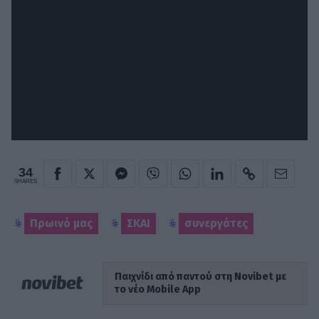
34
SHARES
Πρωινό μας
ΣΚΑΙ
συνεργάτες
Παιχνίδι από παντού στη Novibet με
το νέο Mobile App