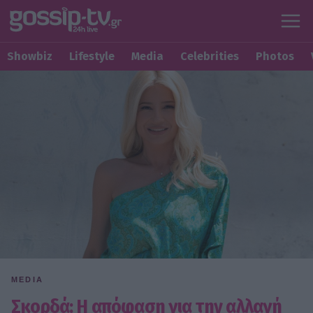
Showbiz
Lifestyle
Media
Celebrities
Photos
MEDIA
Σκορδά: Η απόφαση για την αλλαγή