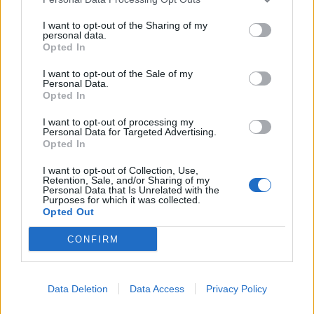
Βλωτιδέλλης: Βάφτισαν τον γιο τους!
I want to opt-out of the Sharing of my
Το όνομα και το πάρτι με φίλους
personal data.
Opted In
I want to opt-out of the Sale of my
Personal Data.
SHOWBIZ
Opted In
Τσουβέλας: Η σχέση με την Εύα και η
δημόσια υπεράσπισή της από τους
I want to opt-out of processing my
haters - «Θα το έκανα 500 φορές»
Personal Data for Targeted Advertising.
Opted In
Τραγωδία στην Πάρο: Ο μπάρμαν του beach bar
βούτηξε για να σώσει τον 4χρονο που πνίγηκε στην
I want to opt-out of Collection, Use,
πισίνα
Retention, Sale, and/or Sharing of my
Personal Data that Is Unrelated with the
SHOWBIZ
Purposes for which it was collected.
Καληφώνη - Μάστορας: Μαζί στην
Opted Out
Πάρο, χωριστά στα social - Οι νέες
αναρτήσεις
CONFIRM
Data Deletion
Data Access
Privacy Policy
SHOWBIZ
Μελέτης Ηλίας: Τα δέκα χρόνια