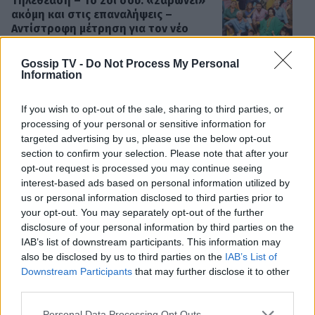
Τηλεθέαση – Το Σόι σου: «Σαρώνει»
ακόμη και στις επαναλήψεις –
Αντίστροφη μέτρηση για τον νέο
κύκλο
Gossip TV -
Do Not Process My Personal
Information
SHOWBIZ
Στον βυθό για μαργαριτάρια η Αθηνά
If you wish to opt-out of the sale, sharing to third parties, or
Οικονομάκου και ο Μπρούνο
processing of your personal or sensitive information for
Τσερέλα - To βίντεο με την
targeted advertising by us, please use the below opt-out
ΟΛΕΣ ΟΙ ΕΙΔΗΣΕΙΣ
ανακάλυψη
section to confirm your selection. Please note that after your
opt-out request is processed you may continue seeing
interest-based ads based on personal information utilized by
SHOWBIZ
us or personal information disclosed to third parties prior to
Ιωάννα Μπούκη: Οι ανέμελες ημέρες
DPG NETWORK
your opt-out. You may separately opt-out of the further
του Αυγούστου, τα απίθανα beach
disclosure of your personal information by third parties on the
looks & «χρέος» στις κόρες της
IAB’s list of downstream participants. This information may
also be disclosed by us to third parties on the
IAB’s List of
Downstream Participants
that may further disclose it to other
third parties.
SHOWBIZ
Βαλέρια Χοψονίδου - Αντώνης
Personal Data Processing Opt Outs