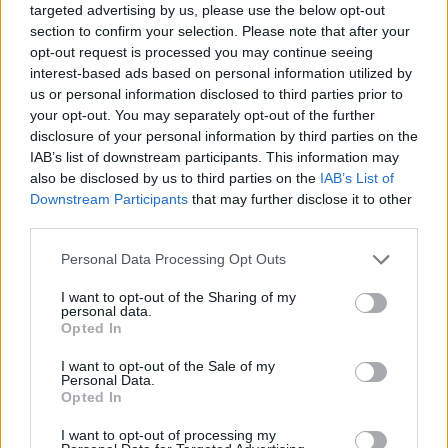
και του Αλέκου Αλεξανδράκη
targeted advertising by us, please use the below opt-out
section to confirm your selection. Please note that after your
opt-out request is processed you may continue seeing
interest-based ads based on personal information utilized by
MEDIA
us or personal information disclosed to third parties prior to
Δύο μαύρα πουκάμισα spoiler: Η
your opt-out. You may separately opt-out of the further
άφιξη της Μαρκέλλας φέρνει κι ένα
disclosure of your personal information by third parties on the
θαμμένο μυστικό από την Κρήτη
IAB’s list of downstream participants. This information may
also be disclosed by us to third parties on the
IAB’s List of
Downstream Participants
that may further disclose it to other
third parties.
SHOWBIZ
Personal Data Processing Opt Outs
Βανέσα Αδαμοπούλου: «Η φήμη
χρειάζεται σιωπή»
I want to opt-out of the Sharing of my
personal data.
ΟΛΕΣ ΟΙ ΕΙΔΗΣΕΙΣ
Opted In
I want to opt-out of the Sale of my
Personal Data.
MEDIA
Opted In
Κρίνο και Αγκάθι Spoiler: Η νύφη-
DPG NETWORK
δολοφόνος! Το νυφικό με το
I want to opt-out of processing my