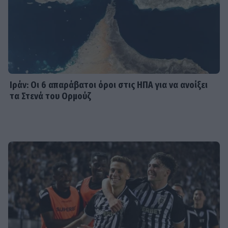
SHOWBIZ
Λένα Παπαληγούρα για Άκη Πάντο:
«Ο γάμος μας είναι πολύ καλύτερος
απ’ ό,τι είχα φανταστεί»
Ιράν: Οι 6 απαράβατοι όροι στις ΗΠΑ για να ανοίξει
τα Στενά του Ορμούζ
SHOWBIZ
Θα αναγνώριζες την Εβελίνα
Παπούλια σε αυτή τη φωτογραφία; Η
ανάρτηση και το μήνυμα με
αποδέκτες
SHOWBIZ
Οικονομάκου: To fashion souvenir
από τα Bora Bora - H χειροποίητη
τσάντα από φύλλα που θα ζηλέψεις