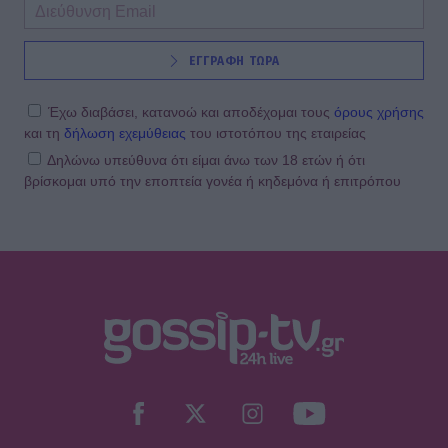
ΕΓΓΡΑΦΗ ΤΩΡΑ
Έχω διαβάσει, κατανοώ και αποδέχομαι τους
όρους χρήσης
και τη
δήλωση εχεμύθειας
του ιστοτόπου της εταιρείας
Δηλώνω υπεύθυνα ότι είμαι άνω των 18 ετών ή ότι
βρίσκομαι υπό την εποπτεία γονέα ή κηδεμόνα ή επιτρόπου