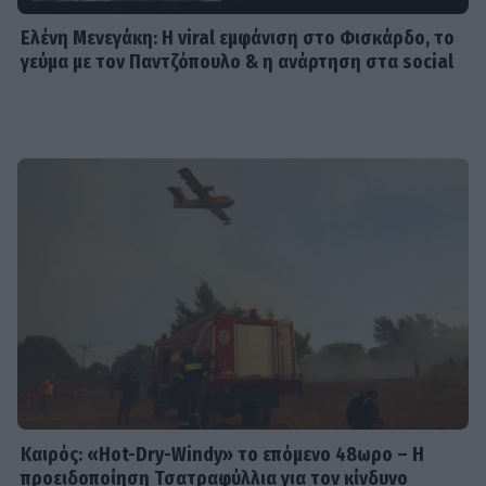
Ελένη Μενεγάκη: Η viral εμφάνιση στο Φισκάρδο, το
γεύμα με τον Παντζόπουλο & η ανάρτηση στα social
Καιρός: «Hot-Dry-Windy» το επόμενο 48ωρο – Η
προειδοποίηση Τσατραφύλλια για τον κίνδυνο