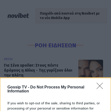
Παιχνίδι από παντού στη Novibet με
το νέο Mobile App
ΡΟΗ ΕΙΔΗΣΕΩΝ
MEDIA
Για Σένα spoiler: Στους πέντε
δρόμους η Αλίκη - Της γυρίζουν όλοι
την πλάτη
Gossip TV -
Do Not Process My Personal
Information
SHOWBIZ
Η άγνωστη ιστορία πίσω από την
If you wish to opt-out of the sale, sharing to third parties, or
τολμηρή σκηνή της Ζωής Λάσκαρη
processing of your personal or sensitive information for