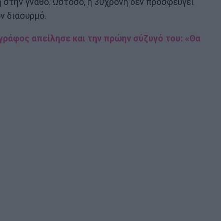
 στην γνάθο. Ωστόσο, η 30χρονη δεν προσφεύγει
ν διασυρμό.
γράφος απείλησε και την πρώην σύζυγό του: «Θα