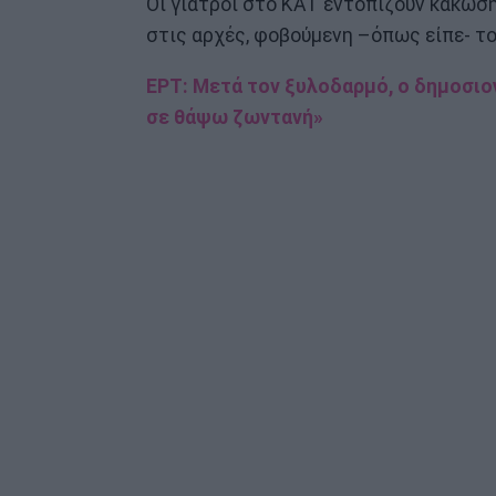
Οι γιατροί στο ΚΑΤ εντοπίζουν κάκωση
στις αρχές, φοβούμενη –όπως είπε- το
ΕΡΤ: Μετά τον ξυλοδαρμό, ο δημοσιο
σε θάψω ζωντανή»