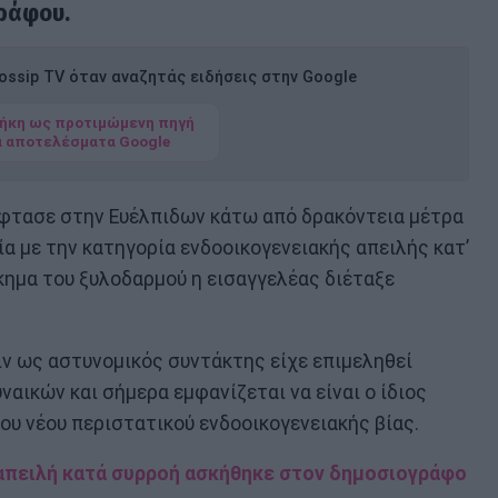
ράφου.
ssip TV όταν αναζητάς ειδήσεις στην Google
ήκη ως προτιμώμενη πηγή
α αποτελέσματα Google
 έφτασε στην Ευέλπιδων κάτω από δρακόντεια μέτρα
α με την κατηγορία ενδοοικογενειακής απειλής κατ’
κημα του ξυλοδαρμού η εισαγγελέας διέταξε
ιν ως αστυνομικός συντάκτης είχε επιμεληθεί
αικών και σήμερα εμφανίζεται να είναι ο ίδιος
υ νέου περιστατικού ενδοοικογενειακής βίας.
 απειλή κατά συρροή ασκήθηκε στον δημοσιογράφο