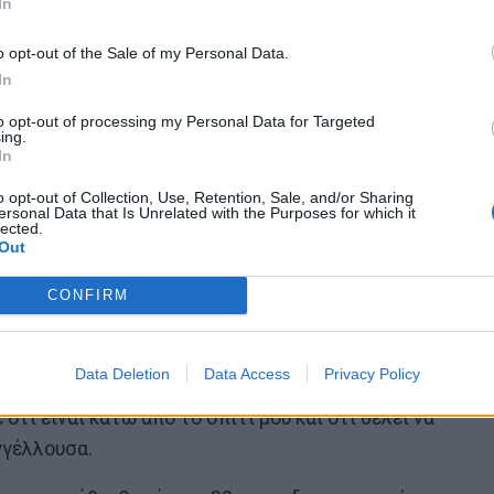
In
o opt-out of the Sale of my Personal Data.
In
to opt-out of processing my Personal Data for Targeted
ing.
In
ονος, ο οποίος βρίσκεται σε διάσταση με την
υ, ήταν στο σπίτι της νυν συντρόφου του στο
o opt-out of Collection, Use, Retention, Sale, and/or Sharing
ersonal Data that Is Unrelated with the Purposes for which it
lected.
Out
, εκείνο το βράδυ το ζευγάρι λογομάχησε έντονα,
CONFIRM
 30χρονη να καταγγέλλει τον ξυλοδαρμό της…
άβηξε από τα μαλλιά. Πήγα στο ΚΑΤ και στη 01:18 τα
Data Deletion
Data Access
Privacy Policy
ου στέλνει υβριστικά και απειλητικά μηνύματα ενώ
ότι είναι κάτω από το σπίτι μου και ότι θέλει να
γγέλλουσα.