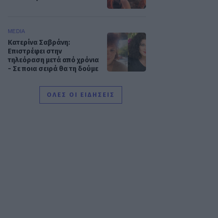
MEDIA
Κατερίνα Σαβράνη:
Επιστρέφει στην
τηλεόραση μετά από χρόνια
- Σε ποια σειρά θα τη δούμε
ΟΛΕΣ ΟΙ ΕΙΔΗΣΕΙΣ
SHOWBIZ
Ρία Ελληνίδου: Ποζάρει με
μαγιό πάνω σε σκάφος και
«ανάβει» φωτιές στο
Instagram!
SHOWBIZ
Η θεαματική μεταμόρφωση
της Αθηνάς New York - Μετά
το Bachelor... χρυσή στο
bodybuilding