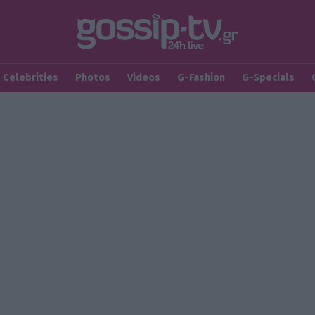
Celebrities
Photos
Videos
G-Fashion
G-Specials