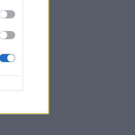
θα δούμε στα πρώτα
επεισόδια
HOLLYWOOD
Hailey Bieber: Τέλος το
Pilates – Η νέα προπόνηση
για τέλειους γλουτούς
SHOWBIZ
Dolce Vita στο Κάπρι: Η
Αμαλία Κωστοπούλου
ποζάρει πάνω σε σκάφος
με αέρινο look!
MEDIA
Φόνοι στο Καμπαναριό:
Μένη Κωνσταντινίδου,
Λυδία Τζανουδάκη και Άννη
Θεοχάρη επιστρέφουν