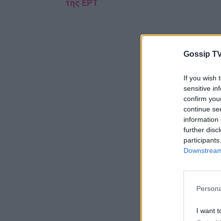
της ΕΡΤ
Gossip TV
If you wish 
sensitive in
confirm you
continue se
information 
further disc
participants
Downstream 
Persona
I want t