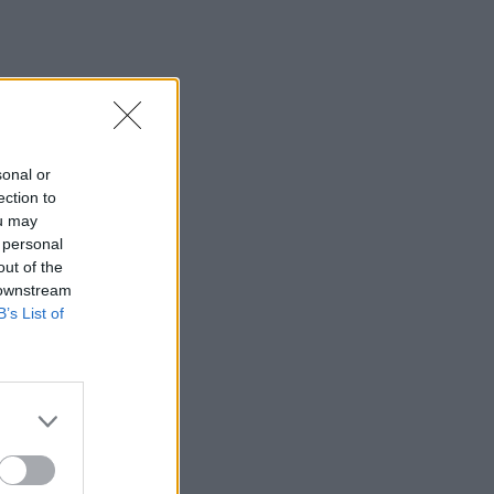
Μαίρη Αρώνη: Πώς η
απεργία πείνας την οδήγησε
στην κορυφή της Τέχνης της
MEDIA
Για Σένα - Νίκος
Πουρσανίδης: Θυσιάστηκε
sonal or
για άλλων αμαρτήματα – Η
ection to
τραγική μοίρα του Μιχάλη
ou may
 personal
out of the
MEDIA
 downstream
Σταματίνα Τσιμτσιλή:
B’s List of
«Πρέπει να αφουγκράζεσαι
τι θέλουν και τι ψάχνουν οι
τηλεθεατές»
MEDIA
Αντώνιος και Κλεοπάτρα:
Αυτοτελή επεισόδια και
guest εμφανίσεις! Ποιους