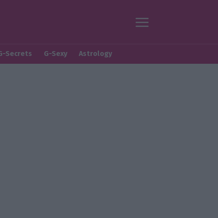
G-Secrets
G-Sexy
Astrology