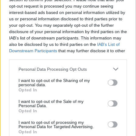
τηλεθέασης
opt-out request is processed you may continue seeing
interest-based ads based on personal information utilized by
us or personal information disclosed to third parties prior to
SHOWBIZ
your opt-out. You may separately opt-out of the further
Καινούργιου - Κουτσουμπής: Ο
disclosure of your personal information by third parties on the
έρωτας, ο γάμος και το πρώτο
IAB’s list of downstream participants. This information may
καλοκαίρι με την Ξένια στη Μύκονο
also be disclosed by us to third parties on the
IAB’s List of
Downstream Participants
that may further disclose it to other
third parties.
MEDIA
Personal Data Processing Opt Outs
Ο Γιάννης Τσιμιτσέλης φέρνει την
I want to opt-out of the Sharing of my
απόλυτη ανατροπή με το «The Quiz
personal data.
With Balls» στον ΣΚΑΪ
Opted In
Τουρίστας επιχείρησε να χρηματίσει υπάλληλο
επιχείρησης για του επιτρέψει να ασελγήσει σε
I want to opt-out of the Sale of my
Personal Data.
ανήλικη
Opted In
SHOWBIZ
Γιάννης Στάνκογλου: Φωτογραφία
I want to opt-out of processing my
από το παρελθόν με μακρύ μαλλί και
Personal Data for Targeted Advertising.
Opted In
ροκ στιλ από τα νεανικά του χρόνια