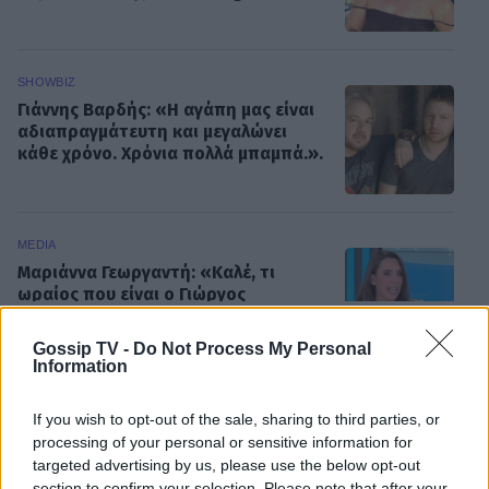
SHOWBIZ
Γιάννης Βαρδής: «Η αγάπη μας είναι
αδιαπραγμάτευτη και μεγαλώνει
κάθε χρόνο. Χρόνια πολλά μπαμπά.».
MEDIA
Μαριάννα Γεωργαντή: «Καλέ, τι
ωραίος που είναι ο Γιώργος
Φραγκούλης!»
ΟΛΕΣ ΟΙ ΕΙΔΗΣΕΙΣ
Gossip TV -
Do Not Process My Personal
Information
MEDIA
If you wish to opt-out of the sale, sharing to third parties, or
Μάχη για την πρωινή ζώνη τον
DPG NETWORK
processing of your personal or sensitive information for
Αύγουστο: Οι εκπλήξεις των
targeted advertising by us, please use the below opt-out
καναλιών και τα νούμερα
section to confirm your selection. Please note that after your