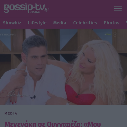
Showbiz
Lifestyle
Media
Celebrities
Photos
MEDIA
Μενεγάκη σε Ουγγαρέζο: «Μου