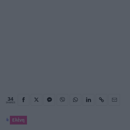
34
SHARES
Ελένη