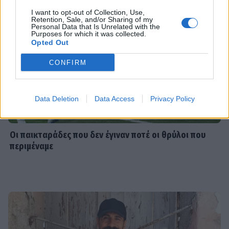
I want to opt-out of Collection, Use,
Retention, Sale, and/or Sharing of my
Personal Data that Is Unrelated with the
Purposes for which it was collected.
SHOWBIZ
Opted Out
Ιουλία Καλλιμάνη: Επέστρεψε τα
λουλούδια στο κεφάλι θαμώνα που
CONFIRM
την πέτυχε στο πρόσωπο
Data Deletion
Data Access
Privacy Policy
SHOWBIZ
Αθηνά Οικονομάκου: Ποζάρει όλο
Οι παικταράδες που δεν έγιναν ποτέ οι θρύλοι που
νάζι στις τροπικές παραλίες των
περιμέναμε
Μπόρα Μπόρα
SHOWBIZ
Σίσσυ Χρηστίδου: Γέλια μέχρι
δακρύων στα Φαλάσαρνα