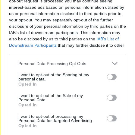
opt-out request is processed you may continue seeing
SHOWBIZ
interest-based ads based on personal information utilized by
Ανδρέας Γεωργίου: «Η γέννηση της
us or personal information disclosed to third parties prior to
κόρης μου άλλαξε ριζικά τη ζωή μου
your opt-out. You may separately opt-out of the further
και με αναδιαμόρφωσε ως
disclosure of your personal information by third parties on the
άνθρωπο»
IAB’s list of downstream participants. This information may
also be disclosed by us to third parties on the
IAB’s List of
Downstream Participants
that may further disclose it to other
GOSSIP SPECIALS
third parties.
Δημήτρης Παπαμιχαήλ: Ο έρωτας, οι
ρόλοι και οι πληγές του ανθρώπου
Personal Data Processing Opt Outs
πίσω από τον μεγάλο πρωταγωνιστή
Σέρρες: «Δεν ήταν μόνο η ταχύτητα» – Η ανάλυση
I want to opt-out of the Sharing of my
personal data.
πραγματογνώμονα για το σφοδρό δυστύχημα
Opted In
SHOWBIZ
I want to opt-out of the Sale of my
Personal Data.
Μάντυ Λάμπου: Πώς είναι και πού
Opted In
βρίσκεται σήμερα η πρώτη
παρουσιάστρια του «Ok» στο MAD
I want to opt-out of processing my
Personal Data for Targeted Advertising.
Opted In