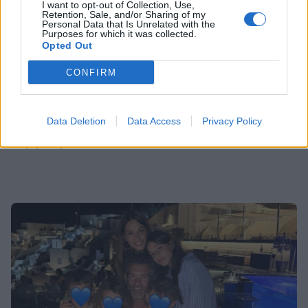
I want to opt-out of Collection, Use,
SHOWBIZ
Retention, Sale, and/or Sharing of my
Personal Data that Is Unrelated with the
Ρίκα Διαλυνά: Η διεθνής Ελληνίδα
Purposes for which it was collected.
που κατέκτησε τα πλατό, τα
Opted Out
καλλιστεία και τις καρδιές μας
CONFIRM
GOSSIP SPECIALS
Data Deletion
Data Access
Privacy Policy
Οι παικταράδες που δεν έγιναν ποτέ οι θρύλοι που
8 Αυγούστου 2017: Σαν σήμερα
περιμέναμε
σίγησε η βελούδινη φωνή της
Αρλέτας
MEDIA
Γιώργος Κουβαράς: «Θα παραμείνω
δημοσιογράφος που τραγουδάει...» -
Η συνεργασία με τον Σαββιδάκη