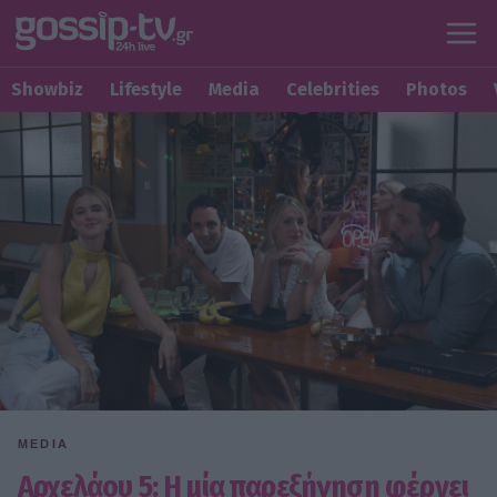
Showbiz
Lifestyle
Media
Celebrities
Photos
MEDIA
Αρχελάου 5: Η μία παρεξήγηση φέρνει