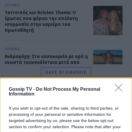
SHOWBIZ
Τσιτσιπάς και Kristen Thoms: Ο
έρωτας που φέρνει την απόλυτη
ισορροπία στην καριέρα του
πρωταθλητή
SHOWBIZ
Ανδρομάχη: Στο νοσοκομείο με ορό η
γνωστή τραγουδίστρια μετά από
έντονη αδιαθεσία σε live εμφάνιση
ΟΛΕΣ ΟΙ ΕΙΔΗΣΕΙΣ
Gossip TV -
Do Not Process My Personal
SHOWBIZ
Information
Οικονομάκου - Τσερέλα: Συνεχίζουν
DPG NETWORK
το ταξίδι του μέλιτος στα Μπόρα
If you wish to opt-out of the sale, sharing to third parties, or
Μπόρα - Νέες φωτογραφίες
processing of your personal or sensitive information for
targeted advertising by us, please use the below opt-out
section to confirm your selection. Please note that after your