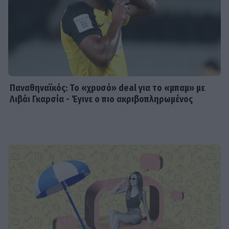
Παναθηναϊκός: Το «χρυσό» deal για το «μπαμ» με
Λιβάι Γκαρσία - Έγινε ο πιο ακριβοπληρωμένος