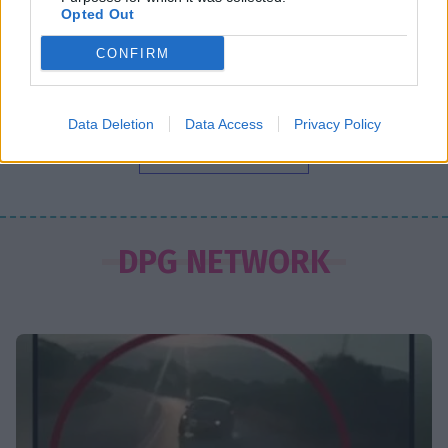
στην παραλία
Opted Out
CONFIRM
SHOWBIZ
Η Σία Κοσιώνη επενδύει στη
βερμούδα – Η βόλτα στο κέντρο της
Data Deletion
Data Access
Privacy Policy
πόλης με chic casual look που
ΟΛΕΣ ΟΙ ΕΙΔΗΣΕΙΣ
ξεχώρισε
SHOWBIZ
Φαίη Σκορδά: Στη Νάξο και δεν πάει
DPG NETWORK
ο νους σου ποιο παραδοσιακό
φαγητό την ενθουσίασε!
SHOWBIZ
Ελένη Μενεγάκη: Η viral εμφάνιση
στο Φισκάρδο, το γεύμα με τον
Παντζόπουλο & η ανάρτηση στα