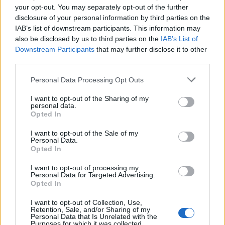
your opt-out. You may separately opt-out of the further
ΡΟΗ ΕΙΔΗΣΕΩΝ
disclosure of your personal information by third parties on the
IAB’s list of downstream participants. This information may
also be disclosed by us to third parties on the
IAB’s List of
SHOWBIZ
Downstream Participants
that may further disclose it to other
Κωνσταντίνα Μπεκιάρη: Το
third parties.
διαφορετικό καλοκαίρι με τον γιο
της και το road trip που θα
Personal Data Processing Opt Outs
θυμούνται
I want to opt-out of the Sharing of my
personal data.
Opted In
SHOWBIZ
22 χρόνια χωρίς τον Δημήτρη
I want to opt-out of the Sale of my
Παπαμιχαήλ – Το αφιέρωμα της
Personal Data.
Finos Film στον αξέχαστο ηθοποιό
Opted In
I want to opt-out of processing my
Personal Data for Targeted Advertising.
Opted In
SHOWBIZ
«Ένα διαφορετικό καλοκαίρι»,
I want to opt-out of Collection, Use,
Retention, Sale, and/or Sharing of my
γράφει ο Σάκης Κατσούλης-Η
Personal Data that Is Unrelated with the
απίθανη φωτογραφία του γιου του
Purposes for which it was collected.