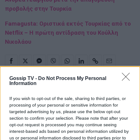
προβολής στην Τουρκία
Famagusta: Οριστικά εκτός Τουρκίας από το
Netflix – Η πρώτη αντίδραση του Κούλλη
Νικολάου
Gossip TV -
Do Not Process My Personal
Famagusta
Information
If you wish to opt-out of the sale, sharing to third parties, or
processing of your personal or sensitive information for
Παιχνίδι από παντού στη Novibet με
targeted advertising by us, please use the below opt-out
το νέο Mobile App
section to confirm your selection. Please note that after your
opt-out request is processed you may continue seeing
interest-based ads based on personal information utilized by
us or personal information disclosed to third parties prior to