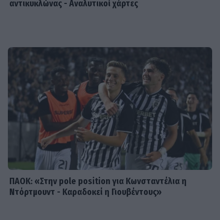
αντικυκλώνας - Αναλυτικοί χάρτες
SHOWBIZ
Κατερίνα Καινούργιου: Ένα τρυφερό
μήνυμα από την Πάρο
SHOWBIZ
Ντόρα Κουτροκόη: Στο Παρίσι με τον
έρωτα της ζωής της, τον γιο της
Κωνσταντίνο
ΠΑΟΚ: «Στην pole position για Κωνσταντέλια η
Ντόρτμουντ - Καραδοκεί η Γιουβέντους»