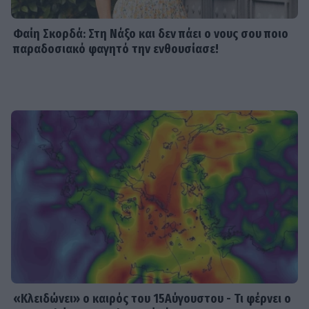
δεσμός
Φαίη Σκορδά: Στη Νάξο και δεν πάει ο νους σου ποιο
παραδοσιακό φαγητό την ενθουσίασε!
SHOWBIZ
Άννα Βίσση: Άκουσε Τσιτσάνη από
μπάντα δρόμου στο Φισκάρδο
SHOWBIZ
Ιωάννα Μπούκη: «"Βασανίζω" τον
Αντώνη Σρόιτερ 15 καλοκαίρια»
SHOWBIZ
Κώστας Φραγκολιάς: Μια «κούκλα»
ξάπλωσε πάνω του στο κρεβάτι
«Κλειδώνει» ο καιρός του 15Αύγουστου - Τι φέρνει ο