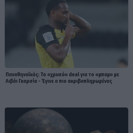
Παναθηναϊκός: Το «χρυσό» deal για το «μπαμ» με
Λιβάι Γκαρσία - Έγινε ο πιο ακριβοπληρωμένος