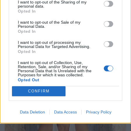
I want to opt-out of the Sharing of my
SHOWBIZ
personal data.
Ιουλία Καλλιμάνη: Επέστρεψε τα
Opted In
λουλούδια στο κεφάλι θαμώνα που
την πέτυχε στο πρόσωπο
I want to opt-out of the Sale of my
Personal Data.
Opted In
I want to opt-out of processing my
SHOWBIZ
Personal Data for Targeted Advertising.
Opted In
Αθηνά Οικονομάκου: Ποζάρει όλο
Οι παικταράδες που δεν έγιναν ποτέ οι θρύλοι που
νάζι στις τροπικές παραλίες των
I want to opt-out of Collection, Use,
περιμέναμε
Μπόρα Μπόρα
Retention, Sale, and/or Sharing of my
Personal Data that Is Unrelated with the
Purposes for which it was collected.
Opted Out
SHOWBIZ
CONFIRM
Σίσσυ Χρηστίδου: Γέλια μέχρι
δακρύων στα Φαλάσαρνα
Data Deletion
Data Access
Privacy Policy