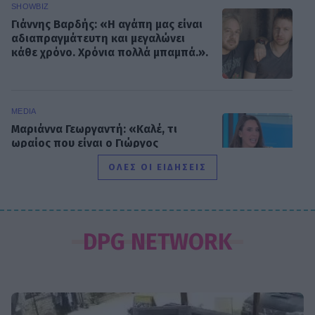
SHOWBIZ
Γιάννης Βαρδής: «Η αγάπη μας είναι
αδιαπραγμάτευτη και μεγαλώνει
κάθε χρόνο. Χρόνια πολλά μπαμπά.».
MEDIA
Μαριάννα Γεωργαντή: «Καλέ, τι
ωραίος που είναι ο Γιώργος
Φραγκούλης!»
ΟΛΕΣ ΟΙ ΕΙΔΗΣΕΙΣ
MEDIA
Μάχη για την πρωινή ζώνη τον
DPG NETWORK
Αύγουστο: Οι εκπλήξεις των
καναλιών και τα νούμερα
τηλεθέασης