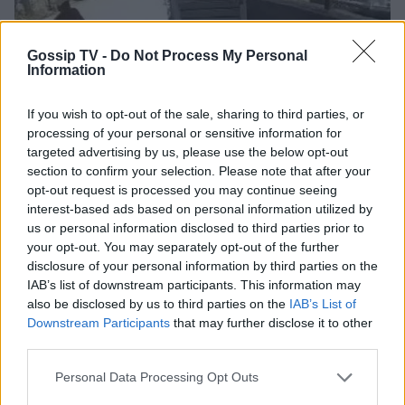
SHOWBIZ
Καινούργιου - Κουτσουμπής: Ο
έρωτας, ο γάμος και το πρώτο
Gossip TV -
Do Not Process My Personal
καλοκαίρι με την Ξένια στη Μύκονο
Information
If you wish to opt-out of the sale, sharing to third parties, or
processing of your personal or sensitive information for
MEDIA
targeted advertising by us, please use the below opt-out
Ο Γιάννης Τσιμιτσέλης φέρνει την
section to confirm your selection. Please note that after your
απόλυτη ανατροπή με το «The Quiz
opt-out request is processed you may continue seeing
With Balls» στον ΣΚΑΪ
interest-based ads based on personal information utilized by
Τουρίστας επιχείρησε να χρηματίσει υπάλληλο
us or personal information disclosed to third parties prior to
επιχείρησης για του επιτρέψει να ασελγήσει σε
your opt-out. You may separately opt-out of the further
ανήλικη
disclosure of your personal information by third parties on the
SHOWBIZ
IAB’s list of downstream participants. This information may
Γιάννης Στάνκογλου: Φωτογραφία
also be disclosed by us to third parties on the
IAB’s List of
από το παρελθόν με μακρύ μαλλί και
Downstream Participants
that may further disclose it to other
ροκ στιλ από τα νεανικά του χρόνια
third parties.
Personal Data Processing Opt Outs