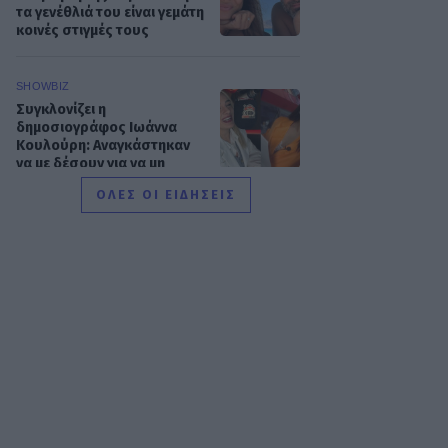
τα γενέθλιά του είναι γεμάτη
κοινές στιγμές τους
SHOWBIZ
Συγκλονίζει η
δημοσιογράφος Ιωάννα
Κουλούρη: Αναγκάστηκαν
να με δέσουν για να μη
βλάψω τον εαυτό μου
ΟΛΕΣ ΟΙ ΕΙΔΗΣΕΙΣ
SHOWBIZ
Κίμωλος όπως όνειρο! Το
ειδυλλιακό καλοκαίρι
Σωτηροπούλου - Κωστή
Μαραβέγια μέσα από
εικονές
MEDIA
ALPHA: ΡΙΦΙΦΙ του Σωτήρη
Τσαφούλια σε Α’