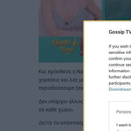
Gossip TV
If you wish 
sensitive in
confirm you
continue se
information 
Και πρόσθεσε η Νάντια Μπουλέ: «Έχει 
further disc
χορεύεις και λες μονόλογο. Από οντισ
participants
περιοδεύσουμε ξεκινώντας από την Ελλ
Downstream 
Δεν υπάρχει άλλος Έλληνας. Συνολικά 
σε κάθε χώρα».
Persona
Δείτε το απόσπασμα παρακάτω
I want t