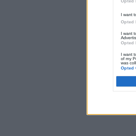
Opted 
I want t
Opted 
I want 
Advertis
Opted 
I want t
of my P
was col
Opted 