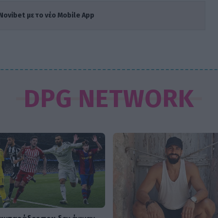
Novibet με το νέο Mobile App
DPG NETWORK