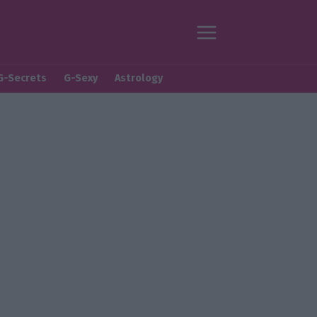
G-Secrets
G-Sexy
Astrology