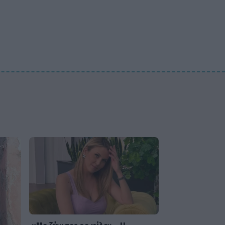
αποστομωτική απάντηση με
χιούμορ για το σχόλιο περί
πλαστικής στο Instagram
SHOWBIZ
Γιάννης Βαρδής: «Η αγάπη
μας είναι αδιαπραγμάτευτη
και μεγαλώνει κάθε χρόνο.
Χρόνια πολλά μπαμπά.».