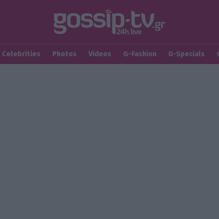
Celebrities
Photos
Videos
G-Fashion
G-Specials