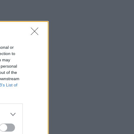
SHOWBIZ
Η Ρούλα Κορομηλά
μαγνητίζει τα βλέμματα με
το elegant chic look της
sonal or
SHOWBIZ
ection to
«Θα γίνετε ρόμπα…» -
ou may
Ξέσπασε η Ελένη
 personal
Βουλγαράκη! Η οργισμένη
out of the
ανάρτηση
 downstream
B’s List of
SHOWBIZ
Βαρύ πένθος για την Ιρένε
Τροστ–Ραγίζουν καρδιές τα
λόγια για τον μπαμπά της:
«Όλα φαντάζουν μάταια»
SHOWBIZ