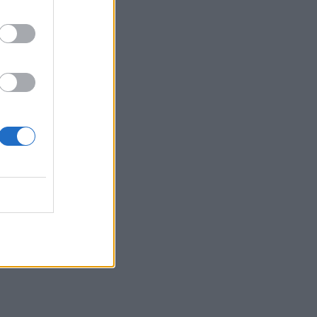
Ακύλας: «Μέσα μου
ψυχολογικά ένιωσα
περίεργα, τα συναισθήματα
δεν είναι γρανάζια»
MEDIA
«Κοινωνία Ώρα MEGA»:
Βασίλης Τσεκούρας και
Τζωρτζίνα Μαλλιαρόζη
στην πρωινή ενημέρωση
του σταθμού
MEDIA
Γιώτα Κηπουρού:
Επιστρέφει τελικά στο
«Πρωινό» στο πλευρό του
Γιώργου Λιάγκα;
SHOWBIZ
Μαρία Ηλιάκη: Η