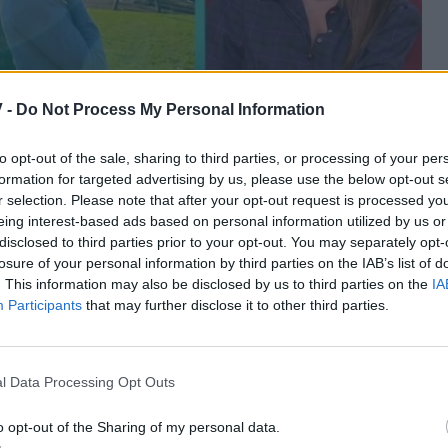
 -
Do Not Process My Personal Information
to opt-out of the sale, sharing to third parties, or processing of your per
formation for targeted advertising by us, please use the below opt-out s
r selection. Please note that after your opt-out request is processed y
eing interest-based ads based on personal information utilized by us or
disclosed to third parties prior to your opt-out. You may separately opt-
κάμερα δική σου ότι επαγγελματική όπου τραγουδάς,
losure of your personal information by third parties on the IAB’s list of
ιόν πέρασαν πάνω από 1000 κορίτσια. Θα
. This information may also be disclosed by us to third parties on the
IA
άδα. Είμαι πολύ χαρούμενη.
Participants
that may further disclose it to other third parties.
θα επισκεφτούμε 18 χώρες. Είναι περίπου 4 ημέρες
l Data Processing Opt Outs
o opt-out of the Sharing of my personal data.