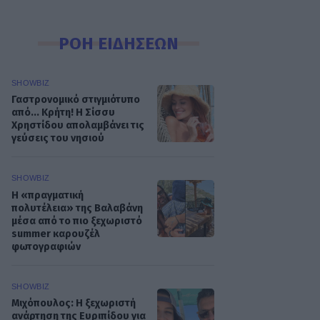
ΡΟΗ ΕΙΔΗΣΕΩΝ
SHOWBIZ
Γαστρονομικό στιγμιότυπο
από... Κρήτη! Η Σίσσυ
Χρηστίδου απολαμβάνει τις
γεύσεις του νησιού
SHOWBIZ
Η «πραγματική
πολυτέλεια» της Βαλαβάνη
μέσα από το πιο ξεχωριστό
summer καρουζέλ
φωτογραφιών
SHOWBIZ
Μιχόπουλος: Η ξεχωριστή
ανάρτηση της Ευριπίδου για