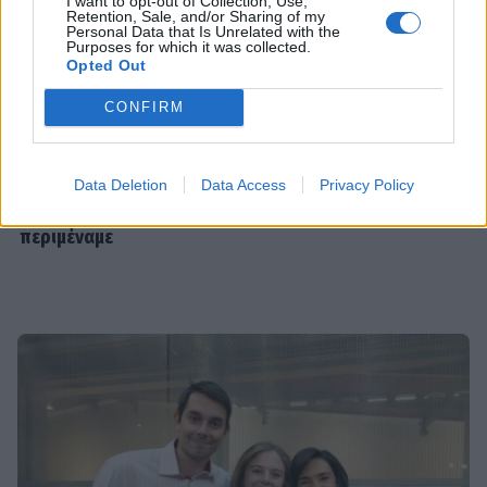
I want to opt-out of Collection, Use,
MEDIA
Retention, Sale, and/or Sharing of my
Personal Data that Is Unrelated with the
Σπιλιάδες Spoiler: Τη θεωρούν νεκρή
Purposes for which it was collected.
και της κλέβει τη ζωή! Η αδίστακτη
Opted Out
προδοσία της κολλητής της
CONFIRM
EXODOS
Data Deletion
Data Access
Privacy Policy
Φωτοπούλου- Ρουμελιώτη-
Οι παικταράδες που δεν έγιναν ποτέ οι θρύλοι που
Ντούρος: Το χειμώνα στο θέατρο
περιμέναμε
Άνεσις
SHOWBIZ
Μαίρη Αρώνη: Πώς η απεργία πείνας
την οδήγησε στην κορυφή της
Τέχνης της