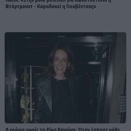
ΠΑΟΚ: «Στην pole position για Κωνσταντέλια η
Ντόρτμουντ - Καραδοκεί η Γιουβέντους»
8 χρόνια χωρίς τη Ρίκα Βαγιάνη: Όταν έσπασε κάθε