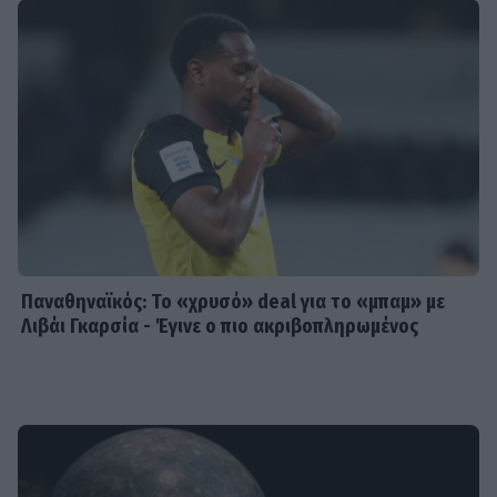
Παναθηναϊκός: Το «χρυσό» deal για το «μπαμ» με
Λιβάι Γκαρσία - Έγινε ο πιο ακριβοπληρωμένος