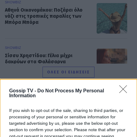
SHOWBIZ
Αθηνά Οικονομάκου: Ποζάρει όλο
νάζι στις τροπικές παραλίες των
Μπόρα Μπόρα
SHOWBIZ
Σίσσυ Χρηστίδου: Γέλια μέχρι
δακρύων στα Φαλάσαρνα
ΟΛΕΣ ΟΙ ΕΙΔΗΣΕΙΣ
Gossip TV -
Do Not Process My Personal
MEDIA
Information
Κατερίνα Σαβράνη: Επιστρέφει στην
DPG NETWORK
τηλεόραση μετά από χρόνια - Σε
If you wish to opt-out of the sale, sharing to third parties, or
ποια σειρά θα τη δούμε
processing of your personal or sensitive information for
targeted advertising by us, please use the below opt-out
section to confirm your selection. Please note that after your
opt-out request is processed you may continue seeing