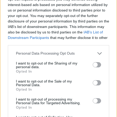
SHOWBIZ
interest-based ads based on personal information utilized by
Ρία Ελληνίδου: Ποζάρει με μαγιό
us or personal information disclosed to third parties prior to
πάνω σε σκάφος και «ανάβει»
your opt-out. You may separately opt-out of the further
φωτιές στο Instagram!
disclosure of your personal information by third parties on the
IAB’s list of downstream participants. This information may
also be disclosed by us to third parties on the
IAB’s List of
Downstream Participants
that may further disclose it to other
SHOWBIZ
third parties.
Η θεαματική μεταμόρφωση της
Αθηνάς New York - Μετά το
Personal Data Processing Opt Outs
Bachelor... χρυσή στο bodybuilding
Μάλια: «Παλεύαμε επί 15 λεπτά να την
I want to opt-out of the Sharing of my
personal data.
επαναφέρουμε», λέει ο ναυαγοσώστης για τη μητέρα
Opted In
που πνίγηκε
MEDIA
I want to opt-out of the Sale of my
Personal Data.
Μιχάλης Λεβεντογιάννης - Μιχαήλ
Opted In
Ταμπακάκης: Σμίγουν ξανά
τηλεοπτικά στη νέα σειρά «Χαμένα
I want to opt-out of processing my
Μονοπάτια»
Personal Data for Targeted Advertising.
Opted In