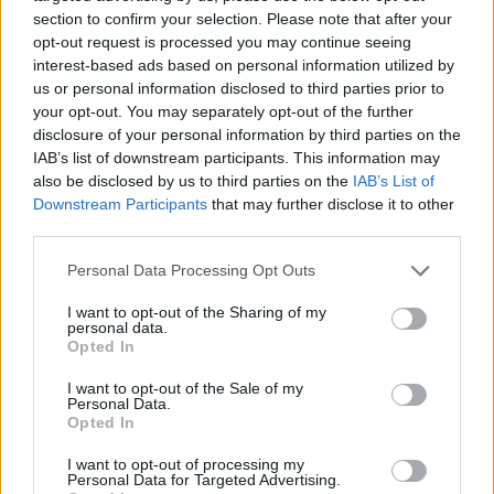
section to confirm your selection. Please note that after your
SHOWBIZ
opt-out request is processed you may continue seeing
Βαλέρια Χοψονίδου - Αντώνης
interest-based ads based on personal information utilized by
Βλωτιδέλλης: Βάφτισαν τον γιο τους!
us or personal information disclosed to third parties prior to
Το όνομα και το πάρτι με φίλους
your opt-out. You may separately opt-out of the further
disclosure of your personal information by third parties on the
IAB’s list of downstream participants. This information may
also be disclosed by us to third parties on the
IAB’s List of
SHOWBIZ
Downstream Participants
that may further disclose it to other
Τσουβέλας: Η σχέση με την Εύα και η
third parties.
δημόσια υπεράσπισή της από τους
haters - «Θα το έκανα 500 φορές»
Personal Data Processing Opt Outs
Τραγωδία στην Πάρο: Ο μπάρμαν του beach bar
βούτηξε για να σώσει τον 4χρονο που πνίγηκε στην
I want to opt-out of the Sharing of my
πισίνα
personal data.
Opted In
SHOWBIZ
Καληφώνη - Μάστορας: Μαζί στην
I want to opt-out of the Sale of my
Πάρο, χωριστά στα social - Οι νέες
Personal Data.
Opted In
αναρτήσεις
I want to opt-out of processing my
Personal Data for Targeted Advertising.