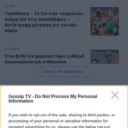
MEDIA
Τηλεθέαση – Το Σόι σου: «Σαρώνει»
ακόμη και στις επαναλήψεις –
Αντίστροφη μέτρηση για τον νέο
κύκλο
SHOWBIZ
Στον βυθό για μαργαριτάρια η Αθηνά
Οικονομάκου και ο Μπρούνο
Τσερέλα - To βίντεο με την
ΟΛΕΣ ΟΙ ΕΙΔΗΣΕΙΣ
ανακάλυψη
SHOWBIZ
Gossip TV -
Do Not Process My Personal
Ιωάννα Μπούκη: Οι ανέμελες ημέρες
DPG NETWORK
Information
του Αυγούστου, τα απίθανα beach
looks & «χρέος» στις κόρες της
If you wish to opt-out of the sale, sharing to third parties, or
processing of your personal or sensitive information for
targeted advertising by us, please use the below opt-out