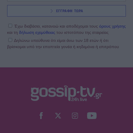
ΕΓΓΡΑΦΗ ΤΩΡΑ
Έχω διαβάσει, κατανοώ και αποδέχομαι τους
όρους χρήσης
και τη
δήλωση εχεμύθειας
του ιστοτόπου της εταιρείας
Δηλώνω υπεύθυνα ότι είμαι άνω των 18 ετών ή ότι
βρίσκομαι υπό την εποπτεία γονέα ή κηδεμόνα ή επιτρόπου