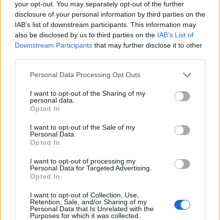
your opt-out. You may separately opt-out of the further
disclosure of your personal information by third parties on the
SHOWBIZ
IAB’s list of downstream participants. This information may
Ιωάννα Μπούκη: «"Βασανίζω" τον
also be disclosed by us to third parties on the
IAB’s List of
Αντώνη Σρόιτερ 15 καλοκαίρια»
Downstream Participants
that may further disclose it to other
third parties.
Personal Data Processing Opt Outs
I want to opt-out of the Sharing of my
SHOWBIZ
personal data.
Κώστας Φραγκολιάς: Μια «κούκλα»
Opted In
ξάπλωσε πάνω του στο κρεβάτι
I want to opt-out of the Sale of my
Personal Data.
Opted In
I want to opt-out of processing my
SHOWBIZ
Personal Data for Targeted Advertising.
Opted In
Κατερίνα Καινούργιου: Ένα τρυφερό
μήνυμα από την Πάρο
I want to opt-out of Collection, Use,
Retention, Sale, and/or Sharing of my
Personal Data that Is Unrelated with the
Purposes for which it was collected.