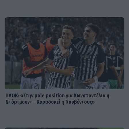
SHOWBIZ
Ειρήνη Νικολοπούλου: «Το Tik Tok
έχει γίνει το σόου όλου του
πλανήτη»
HOLLYWOOD
Σακίρα: Αυτές είναι οι 7 τροφές που
την κρατούν «αγέραστη» στα 49
της
ΠΑΟΚ: «Στην pole position για Κωνσταντέλια η
Ντόρτμουντ - Καραδοκεί η Γιουβέντους»