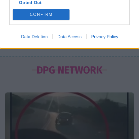
Opted Out
SHOWBIZ
CONFIRM
Ντόρα Κουτροκόη: Στο Παρίσι με τον
έρωτα της ζωής της, τον γιο της
Κωνσταντίνο
Data Deletion
Data Access
Privacy Policy
ΟΛΕΣ ΟΙ ΕΙΔΗΣΕΙΣ
SHOWBIZ
Δούκισσα Νομικού:Οικογενειακές
DPG NETWORK
διακοπές από τη Μύκονο στον
επίγειο παράδεισο της Γαλλικής
Πολυνησίας
SHOWBIZ
Άννα Ζηρδέλη - Άρθουρ
Παπαδόπουλος: Eπέλεξαν τη μακρινή
Αυστραλία για να περάσουν τις
διακοπές τους