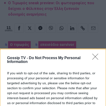
Ο Τιμωρός sneak preview: Οι φωτογραφίες που
δείχνει ο Φίλιππος στην Έλλη ξυπνούν
οδυνηρές αναμνήσεις
11
SHARES
Ο τιμωρός
επεισόδιο survivor
νέο επεισόδιο
Gossip TV -
Do Not Process My Personal
Information
Παιχνίδι από παντού στη Novibet με
If you wish to opt-out of the sale, sharing to third parties, or
το νέο Mobile App
processing of your personal or sensitive information for
targeted advertising by us, please use the below opt-out
section to confirm your selection. Please note that after your
opt-out request is processed you may continue seeing
interest-based ads based on personal information utilized by
ΡΟΗ ΕΙΔΗΣΕΩΝ
us or personal information disclosed to third parties prior to