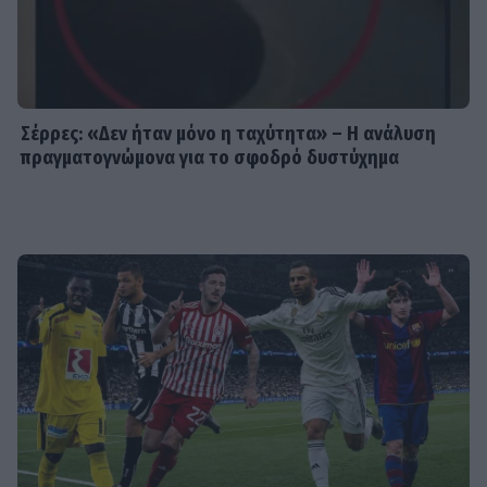
SHOWBIZ
Στέφανος Κωνσταντινίδης: Έκανε
«βουτιά» στα 48 του μαζί με τα
παιδιά του
Σέρρες: «Δεν ήταν μόνο η ταχύτητα» – Η ανάλυση
πραγματογνώμονα για το σφοδρό δυστύχημα
SHOWBIZ
Νατάσα Εξηνταβελώνη: Η πιο
τρυφερή αγκαλιά στη Λίλα
Μπακλέση που μόλις γέννησε
SHOWBIZ
Κωνσταντίνος Αργυρός:
«Μεσοπέλαγα αρμενίζω»