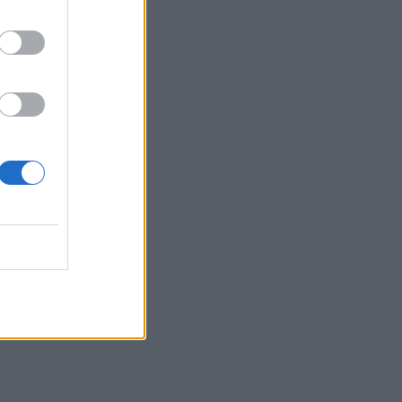
SHOWBIZ
Μάντυ Λάμπου: Πώς είναι
και πού βρίσκεται σήμερα η
πρώτη παρουσιάστρια του
«Ok» στο MAD
SHOWBIZ
Ρίκα Διαλυνά: Η διεθνής
Ελληνίδα που κατέκτησε τα
πλατό, τα καλλιστεία και τις
καρδιές μας
GOSSIP SPECIALS
8 Αυγούστου 2017: Σαν
σήμερα σίγησε η βελούδινη
φωνή της Αρλέτας
MEDIA
Γιώργος Κουβαράς: «Θα