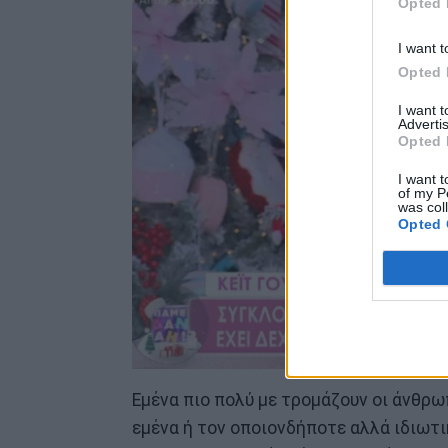
Opted 
I want t
Opted 
I want 
Advertis
Opted 
I want t
of my P
was col
Opted 
Εμένα πιο πολύ με τρομάζουν οι άνθρω
εμένα ή τον οποιονδήποτε αλλά ιδιωτι