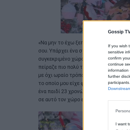
Gossip TV
«Να μην το έχω ξεπεράσει, όχι. Όλα ξε
If you wish 
σου. Υπάρχει ένα σχόλιο το οποίο το θ
sensitive in
confirm you
συγκεκριμένο χώρο εργασίας στο θέαμα
continue se
πείραζε πιο πολύ το σχόλιο που θα άκ
information 
με όχι ωραίο τρόπο, πολύ αναγνωρίσιμο
further disc
participants
το οποίο μου είχε φανεί τόσο άτοπο το
Downstream 
ένα παιδί 23 χρονών. Είχα στεναχωρηθε
σε αυτό τον χώρο είπα εντάξει, όλοι 
Persona
I want t