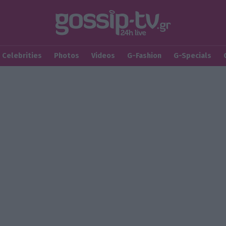
Celebrities
Photos
Videos
G-Fashion
G-Specials