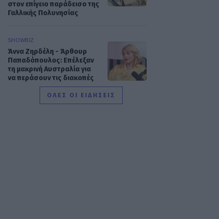
στον επίγειο παράδεισο της
Γαλλικής Πολυνησίας
SHOWBIZ
Άννα Ζηρδέλη - Άρθουρ
Παπαδόπουλος: Eπέλεξαν
τη μακρινή Αυστραλία για
να περάσουν τις διακοπές
τους
ΟΛΕΣ ΟΙ ΕΙΔΗΣΕΙΣ
SHOWBIZ
Στέφανος Κωνσταντινίδης:
Έκανε «βουτιά» στα 48
του μαζί με τα παιδιά του
SHOWBIZ
Νατάσα Εξηνταβελώνη: Η
πιο τρυφερή αγκαλιά στη
Λίλα Μπακλέση που μόλις
γέννησε