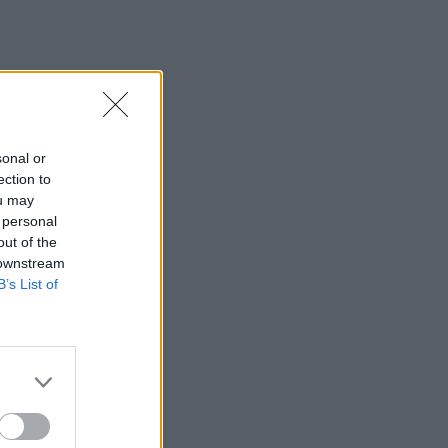
SHOWBIZ
Οικονομάκου - Τσερέλα:
Συνεχίζουν το ταξίδι του
μέλιτος στα Μπόρα Μπόρα
- Νέες φωτογραφίες
sonal or
SHOWBIZ
ection to
Ανδρέας Γεωργίου: «Η
ou may
γέννηση της κόρης μου
 personal
άλλαξε ριζικά τη ζωή μου
out of the
και με αναδιαμόρφωσε ως
άνθρωπο»
 downstream
B’s List of
GOSSIP SPECIALS
Δημήτρης Παπαμιχαήλ: Ο
έρωτας, οι ρόλοι και οι
πληγές του ανθρώπου
πίσω από τον μεγάλο
πρωταγωνιστή