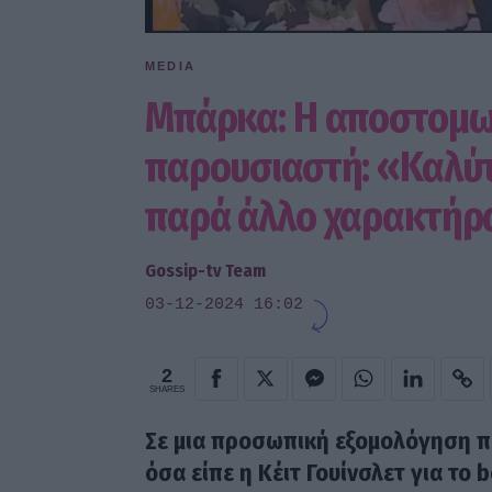
MEDIA
Μπάρκα: Η αποστομω
παρουσιαστή: «Καλύ
παρά άλλο χαρακτήρ
Gossip-tv Team
03-12-2024 16:02
2
SHARES
Σε μια προσωπική εξομολόγηση 
όσα είπε η Κέιτ Γουίνσλετ για το 