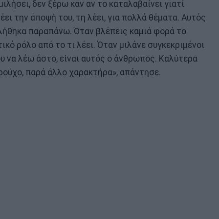
ιλήσει, δεν ξέρω καν αν το καταλαβαίνει γιατί
έει την άποψή του, τη λέει, για πολλά θέματα. Αυτός
ολήθηκα παραπάνω. Όταν βλέπεις καμιά φορά το
τικό ρόλο από το τι λέει. Όταν μιλάνε συγκεκριμένοι
υ να λέω άστο, είναι αυτός ο άνθρωπος. Καλύτερα
ρούχο, παρά άλλο χαρακτήρα», απάντησε.