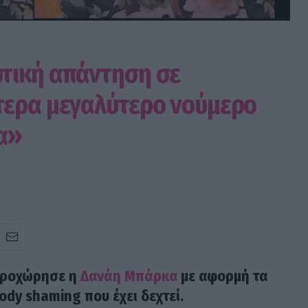
τική απάντηση σε
τερα μεγαλύτερο νούμερο
α»
προχώρησε η
Δανάη Μπάρκα
με αφορμή τα
body shaming που έχει δεχτεί.