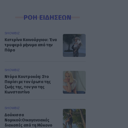
ΡΟΗ ΕΙΔΗΣΕΩΝ
SHOWBIZ
Κατερίνα Καινούργιου: Ένα
τρυφερό μήνυμα από την
Πάρο
SHOWBIZ
Ντόρα Κουτροκόη: Στο
Παρίσι με τον έρωτα της
ζωής της, τον γιο της
Κωνσταντίνο
SHOWBIZ
Δούκισσα
Νομικού:Οικογενειακές
διακοπές από τη Μύκονο