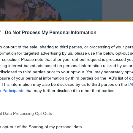
 -
Do Not Process My Personal Information
περνιούνται ή όλα μαθαίνεις να τα αφήνεις πίσω
to opt-out of the sale, sharing to third parties, or processing of your per
υμάμαι, επειδή τότε δεν είχα βγει ακόμα στον
formation for targeted advertising by us, please use the below opt-out s
r selection. Please note that after your opt-out request is processed y
, ήμουν η κόρη της Βίκυς και ως κόρη Βίκυς με
eing interest-based ads based on personal information utilized by us or
ουγα σε σχέση με το τώρα. Ήταν από έναν άνθρωπο
disclosed to third parties prior to your opt-out. You may separately opt-
ς από μία εκπομπή -ακόμα είναι. Έκανε ένα σχόλιο
losure of your personal information by third parties on the IAB’s list of
. This information may also be disclosed by us to third parties on the
IA
 να μπει στη διαδικασία να κάνει αυτά τα σχόλια για
Participants
that may further disclose it to other third parties.
ί τότε. Μετά, όταν περνούσε ο καιρός, μπήκα κι εγώ
μπορεί να πέσουμε σε ατοπήματα…
l Data Processing Opt Outs
o opt-out of the Sharing of my personal data.